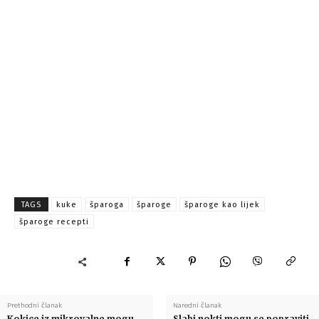
TAGS
kuke
šparoga
šparoge
šparoge kao lijek
šparoge recepti
Prethodni članak
Naredni članak
Kokice iz mikrovalne mogu
Slabi nokti mogu se popraviti