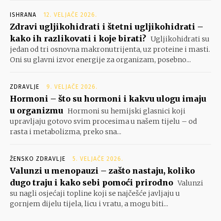
ISHRANA
12. VELJAČE 2026.
Zdravi ugljikohidrati i štetni ugljikohidrati –
kako ih razlikovati i koje birati?
Ugljikohidrati su
jedan od tri osnovna makronutrijenta, uz proteine i masti.
Oni su glavni izvor energije za organizam, posebno...
ZDRAVLJE
9. VELJAČE 2026.
Hormoni – što su hormoni i kakvu ulogu imaju
u organizmu
Hormoni su hemijski glasnici koji
upravljaju gotovo svim procesima u našem tijelu – od
rasta i metabolizma, preko sna...
ŽENSKO ZDRAVLJE
5. VELJAČE 2026.
Valunzi u menopauzi – zašto nastaju, koliko
dugo traju i kako sebi pomoći prirodno
Valunzi
su nagli osjećaji topline koji se najčešće javljaju u
gornjem dijelu tijela, licu i vratu, a mogu biti...