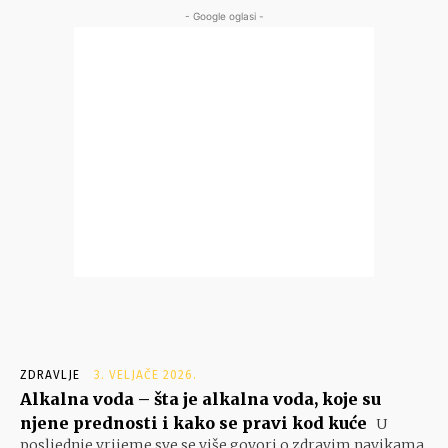
- Google oglasi -
ZDRAVLJE
3. VELJAČE 2026.
Alkalna voda – šta je alkalna voda, koje su
njene prednosti i kako se pravi kod kuće
U
posljednje vrijeme sve se više govori o zdravim navikama,