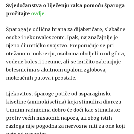
Svjedočanstva o liječenju raka pomoću šparoga
pročitajte
ovdje
.
Šparoga je odlična hrana za dijabetičare, slabašne
osobe i rekonvalescente. Ipak, najznačajnije je
njeno diuretičko svojstvo. Preporučuje se pri
otežanom mokrenju, osobama oboljelim od gihta,
vodene bolesti i reume, ali se izričito zabranjuje
bolesnicima s akutnom upalom zglobova,
mokraćnih putova i prostate.
Ljekovitost šparoge potiče od asparaginske
kiseline (aminokiselina) koja stimulira diurezu.
Umnim radnicima dobro će doći kao stimulator
protiv većih misaonih napora, ali zbog istih
razloga nije pogodna za nervozne niti za one koji