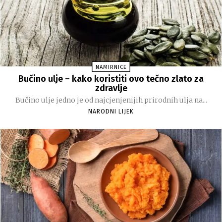
NAMIRNICE
Bučino ulje – kako koristiti ovo tečno zlato za
zdravlje
Bučino ulje jedno je od najcjenjenijih prirodnih ulja na...
NARODNI LIJEK