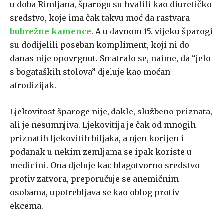
u doba Rimljana, šparogu su hvalili kao diuretičko
sredstvo, koje ima čak takvu moć da rastvara
bubrežne kamence
. A u davnom 15. vijeku šparogi
su dodijelili poseban kompliment, koji ni do
danas nije opovrgnut. Smatralo se, naime, da “jelo
s bogataških stolova” djeluje kao moćan
afrodizijak.
Ljekovitost šparoge nije, dakle, službeno priznata,
ali je nesumnjiva. Ljekovitija je čak od mnogih
priznatih ljekovitih biljaka, a njen korijen i
podanak u nekim zemljama se ipak koriste u
medicini. Ona djeluje kao blagotvorno sredstvo
protiv zatvora, preporučuje se anemičnim
osobama, upotrebljava se kao oblog protiv
ekcema.