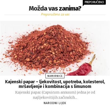
PREPORUČENO
Možda vas zanima?
Preporučeno za vas
NAMIRNICE
Kajenski papar – ljekovitost, upotreba, kolesterol,
mršavljenje i kombinacija s limunom
Kajenski papar (Capsicum annuum) jedna je od
najljekovitijih začinskih...
NARODNI LIJEK