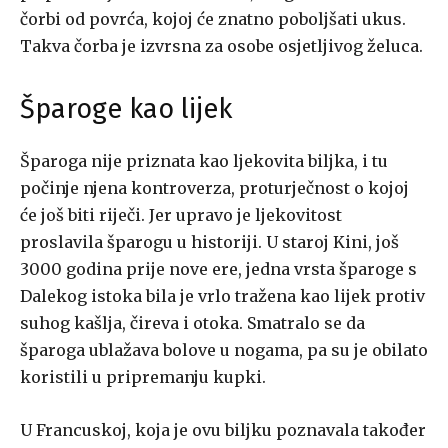
čorbi od povrća, kojoj će znatno poboljšati ukus.
Takva čorba je izvrsna za osobe osjetljivog želuca.
Šparoge kao lijek
Šparoga nije priznata kao ljekovita biljka, i tu
počinje njena kontroverza, proturječnost o kojoj
će još biti riječi. Jer upravo je ljekovitost
proslavila šparogu u historiji. U staroj Kini, još
3000 godina prije nove ere, jedna vrsta šparoge s
Dalekog istoka bila je vrlo tražena kao lijek protiv
suhog kašlja, čireva i otoka. Smatralo se da
šparoga ublažava bolove u nogama, pa su je obilato
koristili u pripremanju kupki.
U Francuskoj, koja je ovu biljku poznavala također