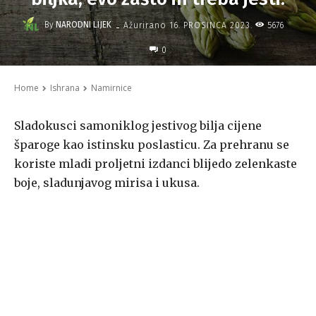
-
By
NARODNI LIJEK
5676
Ažurirano
16. PROSINCA 2023.
0
Home
Ishrana
Namirnice
Sladokusci samoniklog jestivog bilja cijene
šparoge kao istinsku poslasticu. Za prehranu se
koriste mladi proljetni izdanci blijedo zelenkaste
boje, sladunjavog mirisa i ukusa.