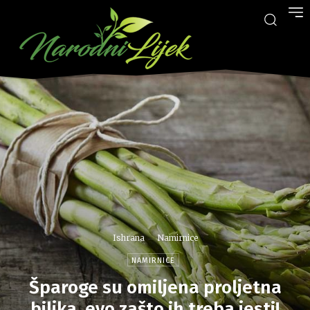
Ishrana
Namirnice
NAMIRNICE
Šparoge su omiljena proljetna
biljka, evo zašto ih treba jesti!