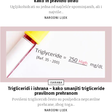
kako ih pravilno birati
Ugljikohidrati su jedna od najčešće spominjanih, ali i
najviše...
NARODNI LIJEK
ISHRANA
Trigliceridi i ishrana – kako smanjiti trigliceride
pravilnom prehranom
Povišeni trigliceridi često su posljedica nepravilne
prehrane, zbog toga...
NARODNI LIJEK