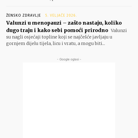
ŽENSKO ZDRAVLJE
5. VELJAČE 2026.
Valunzi u menopauzi – zašto nastaju, koliko
dugo traju i kako sebi pomoći prirodno
Valunzi
su nagli osjećaji topline koji se najčešće javljaju u
gornjem dijelu tijela, licu i vratu, a mogu biti...
- Google oglasi -