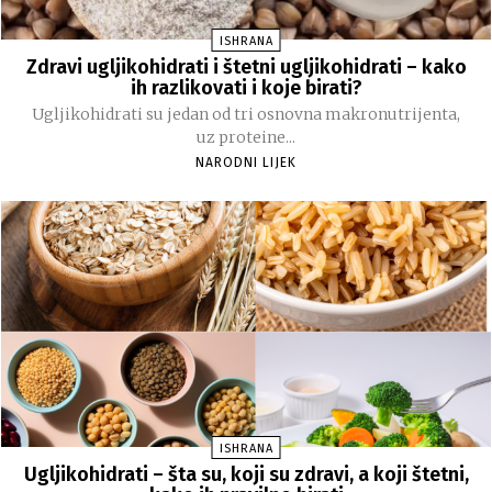
ISHRANA
Zdravi ugljikohidrati i štetni ugljikohidrati – kako
ih razlikovati i koje birati?
Ugljikohidrati su jedan od tri osnovna makronutrijenta,
uz proteine...
NARODNI LIJEK
ISHRANA
Ugljikohidrati – šta su, koji su zdravi, a koji štetni,