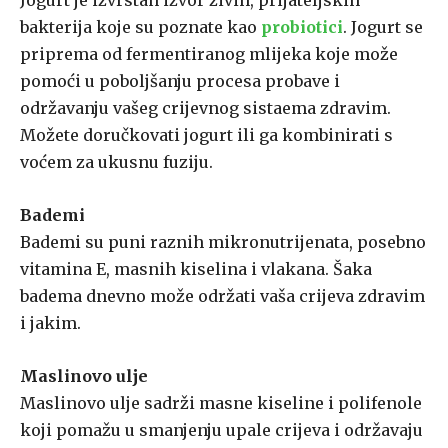
Jogurt je izvrstan izvor živih, prijateljskih
bakterija koje su poznate kao
probiotici
. Jogurt se
priprema od fermentiranog mlijeka koje može
pomoći u poboljšanju procesa probave i
održavanju vašeg crijevnog sistaema zdravim.
Možete doručkovati jogurt ili ga kombinirati s
voćem za ukusnu fuziju.
Bademi
Bademi su puni raznih mikronutrijenata, posebno
vitamina E, masnih kiselina i vlakana. Šaka
badema dnevno može održati vaša crijeva zdravim
i jakim.
Maslinovo ulje
Maslinovo ulje sadrži masne kiseline i polifenole
koji pomažu u smanjenju upale crijeva i održavaju