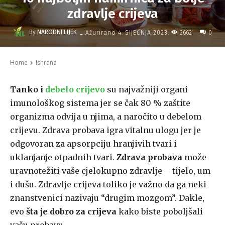
zdravlje crijeva
-
By
NARODNI LIJEK
2662
Ažurirano
4. SIJEČNJA 2023.
0
Home
Ishrana
Tanko i
debelo crijevo
su najvažniji organi
imunološkog sistema jer se čak 80 % zaštite
organizma odvija u njima, a naročito u debelom
crijevu. Zdrava probava igra vitalnu ulogu jer je
odgovoran za apsorpciju hranjivih tvari i
uklanjanje otpadnih tvari.
Zdrava probava
može
uravnotežiti vaše cjelokupno zdravlje – tijelo, um
i dušu. Zdravlje crijeva toliko je važno da ga neki
znanstvenici nazivaju “drugim mozgom”. Dakle,
evo
šta je dobro za crijeva
kako biste poboljšali