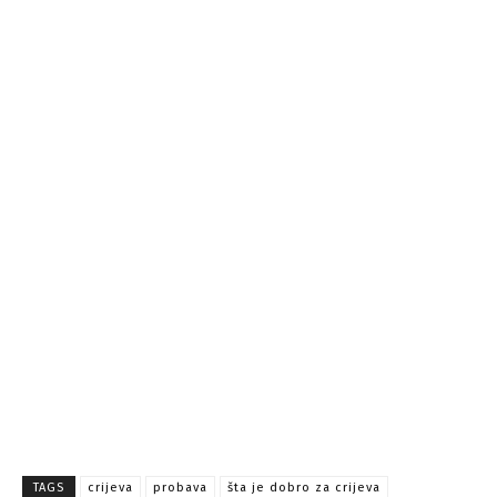
TAGS
crijeva
probava
šta je dobro za crijeva