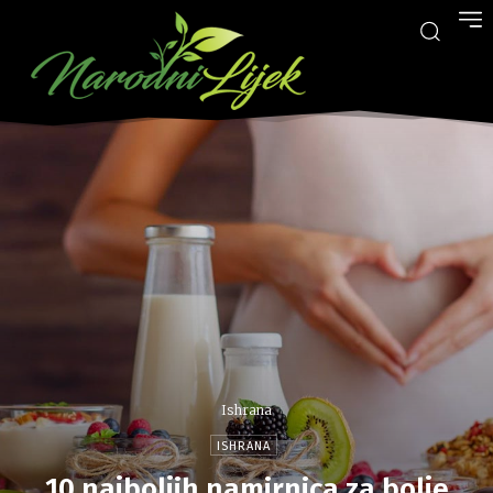
Ishrana
ISHRANA
10 najboljih namirnica za bolje