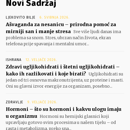
Novi Sadržaj
LJEKOVITO BILJE
6. SVIBNJA 2026.
Ašvaganda za nesanicu – prirodna pomoć za
mirniji san i manje stresa
Sve više ljudi danas ima
problema sa snom. Stres, ubrzan način života, ekran
telefona prije spavanja i mentalni umor...
ISHRANA
12. VELJAČE 2026.
Zdravi ugljikohidrati i štetni ugljikohidrati –
kako ih razlikovati i koje birati?
Ugljikohidrati su
jedan od tri osnovna makronutrijenta, uz proteine i masti.
Oni su glavni izvor energije za organizam, posebno...
ZDRAVLJE
9. VELJAČE 2026.
Hormoni – što su hormoni i kakvu ulogu imaju
u organizmu
Hormoni su hemijski glasnici koji
upravljaju gotovo svim procesima u našem tijelu – od
rasta i metabolizma, preko sna...