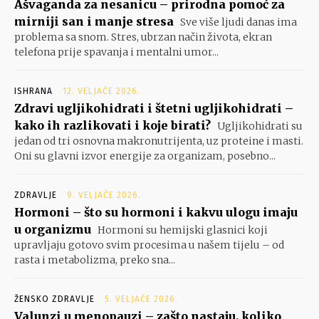
Ašvaganda za nesanicu – prirodna pomoć za
mirniji san i manje stresa
Sve više ljudi danas ima
problema sa snom. Stres, ubrzan način života, ekran
telefona prije spavanja i mentalni umor...
ISHRANA
12. VELJAČE 2026.
Zdravi ugljikohidrati i štetni ugljikohidrati –
kako ih razlikovati i koje birati?
Ugljikohidrati su
jedan od tri osnovna makronutrijenta, uz proteine i masti.
Oni su glavni izvor energije za organizam, posebno...
ZDRAVLJE
9. VELJAČE 2026.
Hormoni – što su hormoni i kakvu ulogu imaju
u organizmu
Hormoni su hemijski glasnici koji
upravljaju gotovo svim procesima u našem tijelu – od
rasta i metabolizma, preko sna...
ŽENSKO ZDRAVLJE
5. VELJAČE 2026.
Valunzi u menopauzi – zašto nastaju, koliko