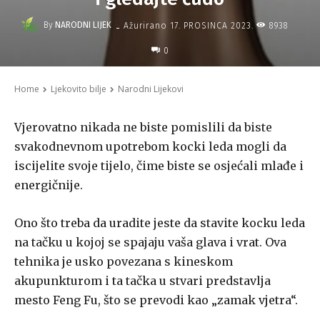
-
By
NARODNI LIJEK
8938
Ažurirano
17. PROSINCA 2023.
0
Home
Ljekovito bilje
Narodni Lijekovi
Vjerovatno nikada ne biste pomislili da biste
svakodnevnom upotrebom kocki leda mogli da
iscijelite svoje tijelo, čime biste se osjećali mlađe i
energičnije.
Ono što treba da uradite jeste da stavite kocku leda
na tačku u kojoj se spajaju vaša glava i vrat. Ova
tehnika je usko povezana s kineskom
akupunkturom i ta tačka u stvari predstavlja
mesto Feng Fu, što se prevodi kao „zamak vjetra“.