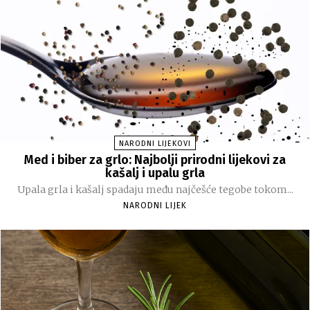
NARODNI LIJEKOVI
Med i biber za grlo: Najbolji prirodni lijekovi za
kašalj i upalu grla
Upala grla i kašalj spadaju među najčešće tegobe tokom...
NARODNI LIJEK