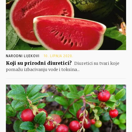
NARODNI LIJEKOVI
10. LIPNJA 2020.
Koji su prirodni diuretici?
Diuretici su tvari koje
pomažu izbacivanju vode i toksina...