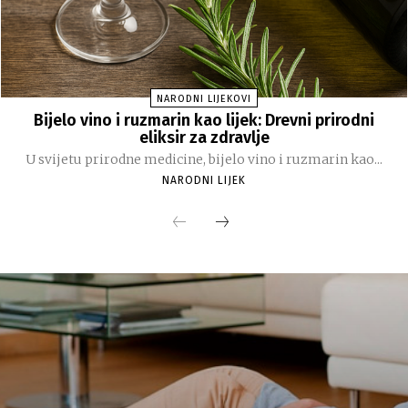
NARODNI LIJEKOVI
Bijelo vino i ruzmarin kao lijek: Drevni prirodni
eliksir za zdravlje
U svijetu prirodne medicine, bijelo vino i ruzmarin kao...
NARODNI LIJEK