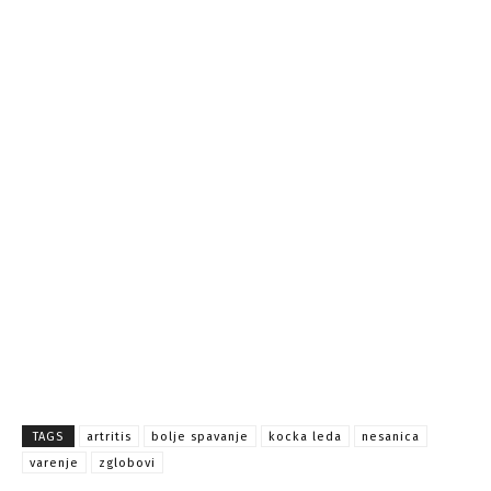
TAGS
artritis
bolje spavanje
kocka leda
nesanica
varenje
zglobovi