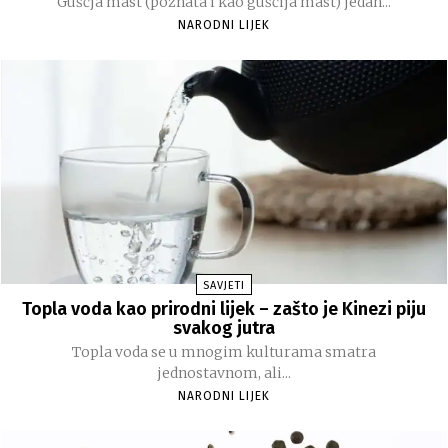
Guščja mast (poznata i kao guščija mast) jedan...
NARODNI LIJEK
SAVJETI
Topla voda kao prirodni lijek – zašto je Kinezi piju
svakog jutra
Topla voda se u mnogim kulturama smatra
jednostavnom, ali...
NARODNI LIJEK