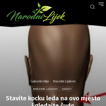
Ljekovito bilje
Narodni Lijekovi
NARODNI LIJEKOVI
SAVJETI
Stavite kocku leda na ovo mjesto
i gledajte čudo