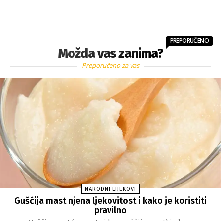
PREPORUČENO
Možda vas zanima?
Preporučeno za vas
NARODNI LIJEKOVI
Gušćija mast njena ljekovitost i kako je koristiti
pravilno