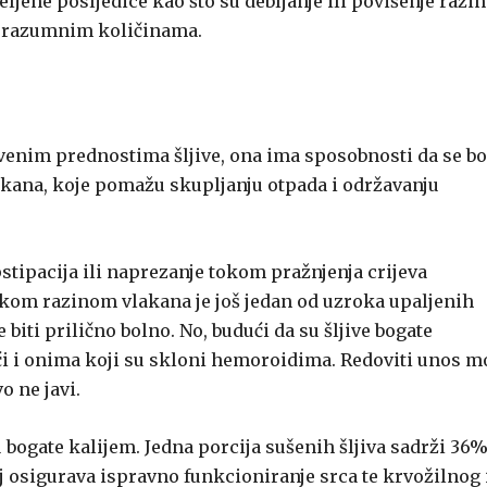
ljene posljedice kao što su debljanje ili povišenje razi
u razumnim količinama.
tvenim prednostima šljive, ona ima sposobnosti da se b
lakana, koje pomažu skupljanju otpada i održavanju
tipacija ili naprezanje tokom pražnjenja crijeva
skom razinom vlakana je još jedan od uzroka upaljenih
biti prilično bolno. No, budući da su šljive bogate
i i onima koji su skloni hemoroidima. Redoviti unos m
o ne javi.
u bogate kalijem. Jedna porcija sušenih šljiva sadrži 36
 osigurava ispravno funkcioniranje srca te krvožilnog 