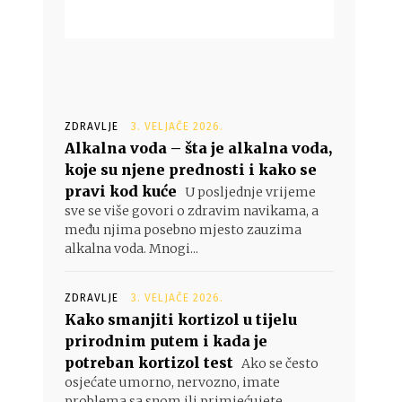
ZDRAVLJE
3. VELJAČE 2026.
Alkalna voda – šta je alkalna voda,
koje su njene prednosti i kako se
pravi kod kuće
U posljednje vrijeme
sve se više govori o zdravim navikama, a
među njima posebno mjesto zauzima
alkalna voda. Mnogi...
ZDRAVLJE
3. VELJAČE 2026.
Kako smanjiti kortizol u tijelu
prirodnim putem i kada je
potreban kortizol test
Ako se često
osjećate umorno, nervozno, imate
problema sa snom ili primjećujete