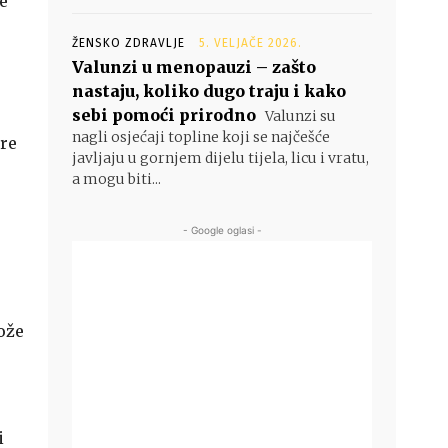
ne
ŽENSKO ZDRAVLJE
5. VELJAČE 2026.
Valunzi u menopauzi – zašto
nastaju, koliko dugo traju i kako
sebi pomoći prirodno
Valunzi su
nagli osjećaji topline koji se najčešće
ore
javljaju u gornjem dijelu tijela, licu i vratu,
a mogu biti...
- Google oglasi -
ože
%
i