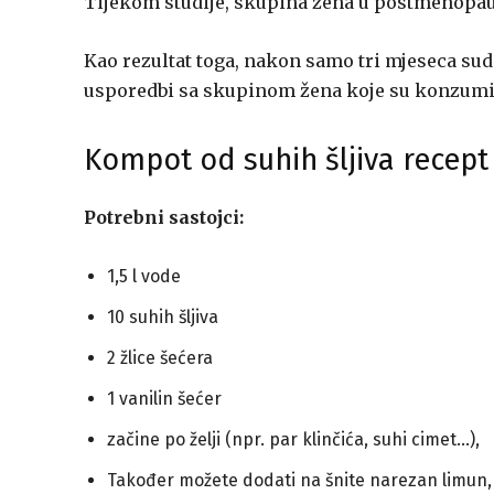
Tijekom studije, skupina žena u postmenopau
Kao rezultat toga, nakon samo tri mjeseca sud
usporedbi sa skupinom žena koje su konzumi
Kompot od suhih šljiva recept
Potrebni
sastojci:
1,5 l vode
10 suhih šljiva
2 žlice šećera
1 vanilin šećer
začine po želji (npr. par klinčića, suhi cimet…),
Također možete dodati na šnite narezan limun,