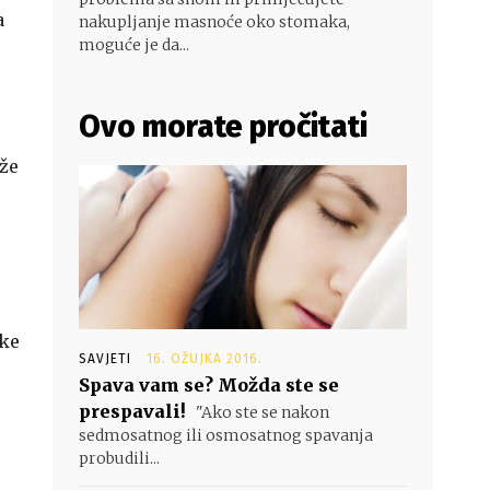
a
nakupljanje masnoće oko stomaka,
moguće je da...
Ovo morate pročitati
rže
ike
SAVJETI
16. OŽUJKA 2016.
Spava vam se? Možda ste se
prespavali!
"Ako ste se nakon
sedmosatnog ili osmosatnog spavanja
probudili...