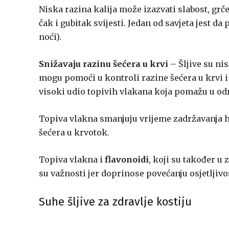
Niska razina kalija može izazvati slabost, grč
čak i gubitak svijesti. Jedan od savjeta jest da
noći).
Snižavaju razinu šećera u krvi
– Šljive su ni
mogu pomoći u kontroli razine šećera u krvi i 
visoki udio topivih vlakana koja pomažu u odr
Topiva vlakna smanjuju vrijeme zadržavanja hr
šećera u krvotok.
Topiva vlakna i
flavonoidi
, koji su također u
su važnosti jer doprinose povećanju osjetljivost
Suhe šljive za zdravlje kostiju