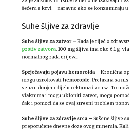
želje za slatkim. Istovremeno ne izazivaju neže
šećera u krvi – naravno ako se konzumiraju 
Suhe šljive za zdravlje
Suhe šljive za zatvor
– Kada je riječ o zdravs
protiv zatvora
. 100 mg šljiva ima oko 6.1 g v
normalnog rada crijeva.
Sprječavaju pojavu hemoroida
– Kronična ops
mogu uzrokovati
hemoroide
. Prehrana sa ni
vena u donjem dijelu rektuma i anusa. To može 
vlaknima i mogu ukloniti zatvor, mogu pomoć
čak i pomoći da se ovaj stresni problem ponov
Suhe šljive za zdravlje srca
– Sušene šljive s
preporučene dnevne doze ovog minerala. Kalij