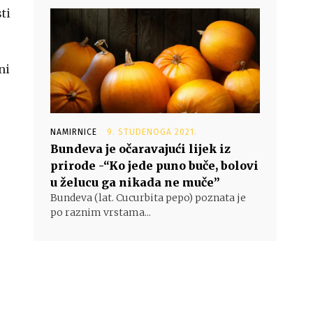
ti
ni
NAMIRNICE
9. STUDENOGA 2021.
Bundeva je očaravajući lijek iz
prirode -“Ko jede puno buče, bolovi
u želucu ga nikada ne muče”
Bundeva (lat. Cucurbita pepo) poznata je
po raznim vrstama...