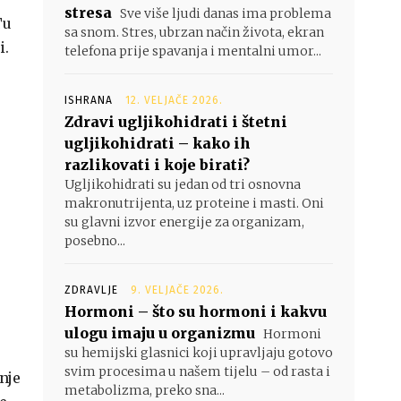
stresa
Sve više ljudi danas ima problema
Tu
sa snom. Stres, ubrzan način života, ekran
i.
telefona prije spavanja i mentalni umor...
ISHRANA
12. VELJAČE 2026.
Zdravi ugljikohidrati i štetni
ugljikohidrati – kako ih
razlikovati i koje birati?
Ugljikohidrati su jedan od tri osnovna
makronutrijenta, uz proteine i masti. Oni
su glavni izvor energije za organizam,
posebno...
ZDRAVLJE
9. VELJAČE 2026.
Hormoni – što su hormoni i kakvu
ulogu imaju u organizmu
Hormoni
su hemijski glasnici koji upravljaju gotovo
svim procesima u našem tijelu – od rasta i
nje
metabolizma, preko sna...