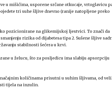
eve u mišićima, usporene srčane otkucaje, vrtoglavicu p
 pojedete tri suhe šljive dnevno (ranije natopljene preko
sko pozicionirane na glikemijskoj ljestvici. To znači da
smanjenju rizika od dijabetesa tipa 2. Sušene šljive sad
žavanju stabilnosti šećera u krvi.
ane u želucu, što za posljedicu ima slabiju apsorpciju
 značajnim količinama prisutni u suhim šljivama, od vel
i tijela na inzulin.