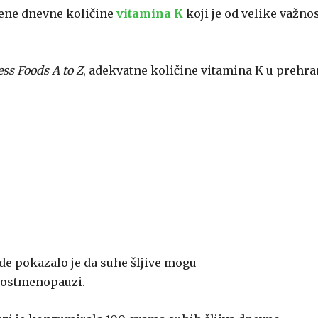
čene dnevne količine
vitamina K
koji je od velike važnos
ss Foods A to Z
, adekvatne količine vitamina K u prehra
ide pokazalo je da suhe šljive mogu
 postmenopauzi.