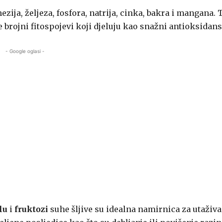
ezija, željeza, fosfora, natrija, cinka, bakra i mangana. 
te brojni fitospojevi koji djeluju kao snažni antioksidans
- Google oglasi -
lu
i
fruktozi
suhe šljive su idealna namirnica za utaživa