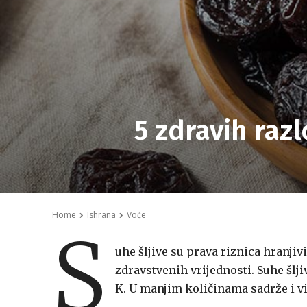
5 zdravih razl
Home
Ishrana
Voće
S
uhe šljive su prava riznica hranjiv
zdravstvenih vrijednosti. Suhe šlj
K. U manjim količinama sadrže i vit