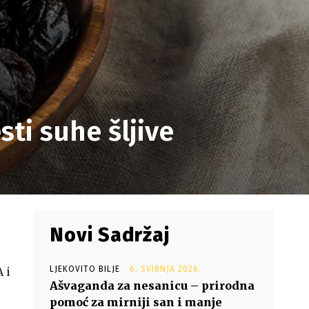
sti suhe šljive
Novi Sadržaj
LJEKOVITO BILJE
6. SVIBNJA 2026.
 i
Ašvaganda za nesanicu – prirodna
pomoć za mirniji san i manje