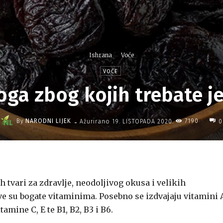
Ishrana
Voće
VOĆE
oga zbog kojih trebate je
-
By
NARODNI LIJEK
7190
Ažurirano
19. LISTOPADA 2020.
0
ih tvari za zdravlje, neodoljivog okusa i velikih
ive su bogate vitaminima. Posebno se izdvajaju vitamini A
amine C, E te B1, B2, B3 i B6.