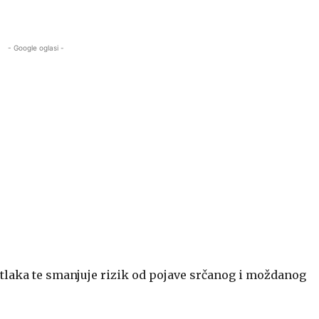
- Google oglasi -
laka te smanjuje rizik od pojave srčanog i moždanog