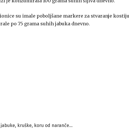
zi je konzumirala 100 grama suhih šljiva dnevno.
ionice su imale poboljšane markere za stvaranje kostiju
rale po 75 grama suhih jabuka dnevno.
 jabuke, kruške, koru od naranče…