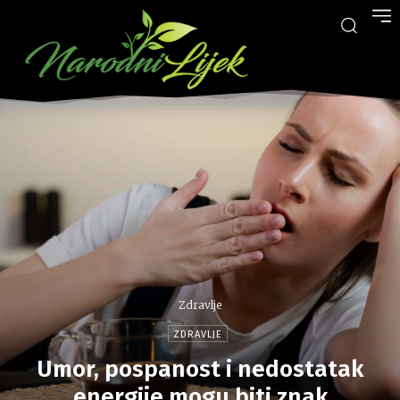
Zdravlje
ZDRAVLJE
Umor, pospanost i nedostatak
energije mogu biti znak