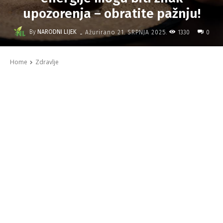
upozorenja – obratite pažnju!
-
By
NARODNI LIJEK
1330
Ažurirano
21. SRPNJA 2025.
0
Home
Zdravlje