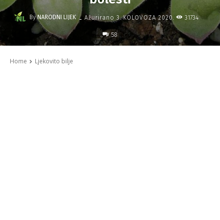
-
By
NARODNI LIJEK
31734
Ažurirano
3. KOLOVOZA 2020.
58
Home
Ljekovito bilje