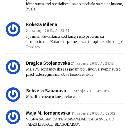
idme sutra kod specialiste. Ipak bi probala sa cuvar kucom,
hvala.
Kokeza Milena
21. srpnja 2013. At 23:21
I ja imam čuvarkuću kod kuće, i isto problem sa
hemoroidima. Kako ćete primenjevati terapiju, koliko dugo?
Pozdrav…
Dragica Stojanovska
21. srpnja 2013. At 21:13
Maja M. Jordanovska Jas jadam po 5 livcinja svezi nautro
pred jadenje ,ima mn.ubav kiselkast vkus
Sehveta Sabanovic
11. srpnja 2013. At 10:58
Mozeli se cuvat u kuci preko zime.
Maja M. Jordanovska
11. srpnja 2013. At 09:02
VESNA SAKAM DA TE PRASAMDALI TAKA SVEZ GO
JADES LISTOT,…BLAGODARAM !