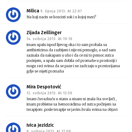
Milica
9. lipnja 2013. At 22:07
Na koji nacin se kosristi sok i u kojoj meri?
Zijada Zeillinger
14. svibnja 2013. At 19:10
imam upalu ispod lijevog oka i to sam probala sa
antibioticima da razbijem i nije mi pomoglo, a sad sam
saznala da nakapam u uho i da ce mi to pomoc.sutra
pocinjem, a upalu sam dobila od promahe u prostoriji i
mogu reci svima da se paze i ne zadrzaju u prostorijama
gdje se osjeti promaha
Mira Despotović
12. svibnja 2013. At 13:50
Imam čuvarkuću u stanu a nisam ni znala šta sve lječi ,
imam probleme sa hemoroidima od sutra počinjem sa
terapijom .posle terapije se javim.hvala svima na objavi
Ivica Jezidzic
9. svibnja 2013. At 17:09