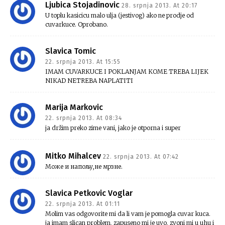
Ljubica Stojadinovic
28. srpnja 2013. At 20:17
U toplu kasicicu malo ulja (jestivog) ako ne prodje od
cuvarkuce. Oprobano.
Slavica Tomic
22. srpnja 2013. At 15:55
IMAM CUVARKUCE I POKLANJAM KOME TREBA LIJEK
NIKAD NETREBA NAPLATITI
Marija Markovic
22. srpnja 2013. At 08:34
ja držim preko zime vani, jako je otporna i super
Mitko Mihalcev
22. srpnja 2013. At 07:42
Може и напољу,не мрзне.
Slavica Petkovic Voglar
22. srpnja 2013. At 01:11
Molim vas odgovorite mi da li vam je pomogla cuvar kuca.
ja imam slican problem, zapuseno mi je uvo, zvoni mi u uhu i