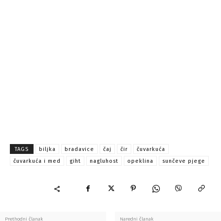
TAGS
biljka
bradavice
čaj
čir
čuvarkuća
čuvarkuća i med
giht
nagluhost
opeklina
sunčeve pjege
Prethodni članak
Naredni članak