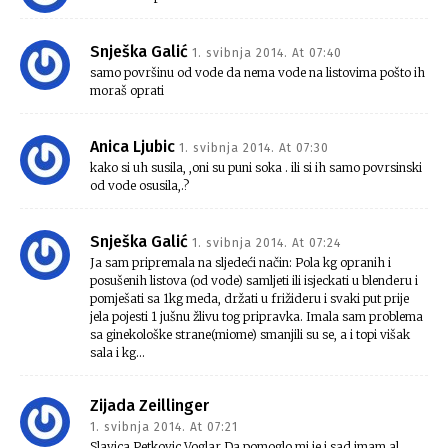
Snješka Galić
1. svibnja 2014. At 07:40
samo površinu od vode da nema vode na listovima pošto ih
moraš oprati
Anica Ljubic
1. svibnja 2014. At 07:30
kako si uh susila, ,oni su puni soka . ili si ih samo povrsinski
od vode osusila,.?
Snješka Galić
1. svibnja 2014. At 07:24
Ja sam pripremala na sljedeći način: Pola kg opranih i
posušenih listova (od vode) samljeti ili isjeckati u blenderu i
pomješati sa 1kg meda, držati u frižideru i svaki put prije
jela pojesti 1 jušnu žlivu tog pripravka. Imala sam problema
sa ginekološke strane(miome) smanjili su se, a i topi višak
sala i kg…
Zijada Zeillinger
1. svibnja 2014. At 07:21
Slavica Petkovic Voglar Da pomoglo mi je i sad imam al