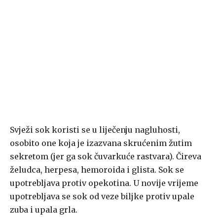
Svježi sok koristi se u liječenju nagluhosti,
osobito one koja je izazvana skrućenim žutim
sekretom (jer ga sok čuvarkuće rastvara). Čireva
želudca, herpesa, hemoroida i glista. Sok se
upotrebljava protiv opekotina. U novije vrijeme
upotrebljava se sok od veze biljke protiv upale
zuba i upala grla.