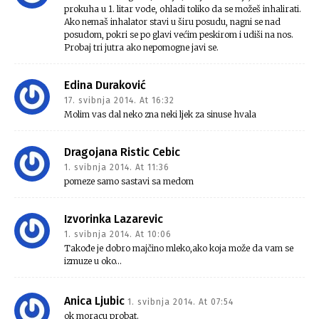
prokuha u 1. litar vode, ohladi toliko da se možeš inhalirati.
Ako nemaš inhalator stavi u širu posudu, nagni se nad
posudom, pokri se po glavi većim peskirom i udiši na nos.
Probaj tri jutra ako nepomogne javi se.
Edina Duraković
17. svibnja 2014. At 16:32
Molim vas dal neko zna neki ljek za sinuse hvala
Dragojana Ristic Cebic
1. svibnja 2014. At 11:36
pomeze samo sastavi sa medom
Izvorinka Lazarevic
1. svibnja 2014. At 10:06
Takođe je dobro majčino mleko,ako koja može da vam se
izmuze u oko…
Anica Ljubic
1. svibnja 2014. At 07:54
ok moracu probat.