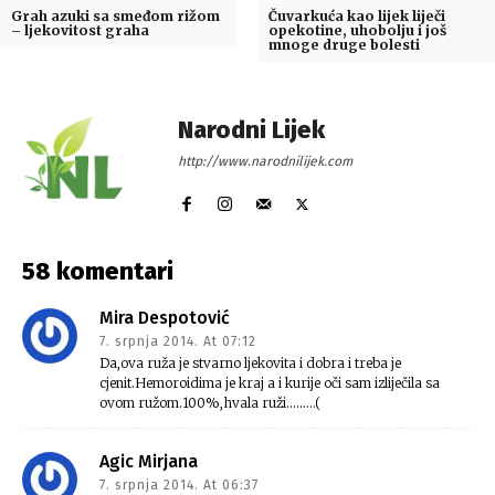
Grah azuki sa smeđom rižom
Čuvarkuća kao lijek liječi
– ljekovitost graha
opekotine, uhobolju i još
mnoge druge bolesti
Narodni Lijek
http://www.narodnilijek.com
58 komentari
Mira Despotović
7. srpnja 2014. At 07:12
Da,ova ruža je stvarno ljekovita i dobra i treba je
cjenit.Hemoroidima je kraj a i kurije oči sam izliječila sa
ovom ružom.100%,hvala ruži………(
Agic Mirjana
7. srpnja 2014. At 06:37