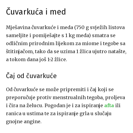
Čuvarkuća i med
Mješavina čuvarkuće i meda (750 g svježih listova
sameljite i pomiješajte s 1 kg meda) smatra se
odličnim prirodnim lijekom za miome i tegobe sa
štitinjačom, tako da se uzima 1 žlica ujutro natašte,
a tokom dana još 1-2 žlice.
Čaj od čuvarkuće
Od čuvarkuće se može pripremiti i čaj koji se
preporučuje protiv menstrualnih tegoba, proljeva
i čira na želucu. Pogodan je i za ispiranje
afta
ili
ranica u ustima te za ispiranje grla u slučaju
gnojne angine.