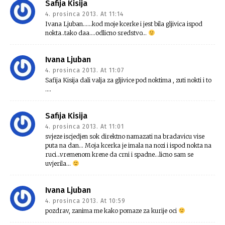
Safija Kisija
4. prosinca 2013. At 11:14
Ivana Ljuban……kod moje kcerke i jest bila gljivica ispod
nokta..tako daa….odlicno sredstvo…
Ivana Ljuban
4. prosinca 2013. At 11:07
Safija Kisija dali valja za gljivice pod noktima , zuti nokti i to
….
Safija Kisija
4. prosinca 2013. At 11:01
svjeze iscjedjen sok direktno namazati na bradavicu vise
puta na dan… Moja kcerka je imala na nozi i ispod nokta na
ruci…vremenom krene da crni i spadne…licno sam se
uvjerila…
Ivana Ljuban
4. prosinca 2013. At 10:59
pozdrav, zanima me kako pomaze za kurije oci