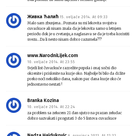
Живка Ћалић
15. veljače 2014. At 09:33
Malo sam zbunjena…Poznata su mi lekovita svojstva
cuvarkuce ali nisam znala da je lekovita samo u letnjem
periodu dok je u cvetanju,a naglasava se da je treba koristiti
svezu…Da li nesto nisam dobro razumela???
www.NarodniLijek.com
10. veljače 2014. At 23:55
Svježi list čuvarkuće razrežite popola i onaj sočni dio
okrenite i prislonite na kurje oko. Najbolje bi bilo da držite
preko noći nekoliko dana, nakon par dana kurje oko će
jednostavno nestati !
Branka Kozina
10. veljače 2014. At 22:24
za problem sa zelucem 21 dan ujutro na prazan zeludac
dobro sazvakati i progutati 3 do 5 listova cuvarkuce
Nadza Hajdukovic
6. prosinca 2013. At 12:32