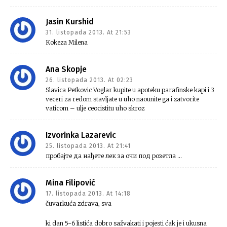
Jasin Kurshid
31. listopada 2013. At 21:53
Kokeza Milena
Ana Skopje
26. listopada 2013. At 02:23
Slavica Petkovic Voglar kupite u apoteku parafinske kapi i 3
veceri za redom stavljate u uho naounite ga i zatvorite
vaticom – ulje ceocistitu uho skroz
Izvorinka Lazarevic
25. listopada 2013. At 21:41
пробајте да нађете лек за очи под розетла …
Mina Filipović
17. listopada 2013. At 14:18
čuvarkuća zdrava, sva
ki dan 5-6 listića dobro sažvakati i pojesti ćak je i ukusna