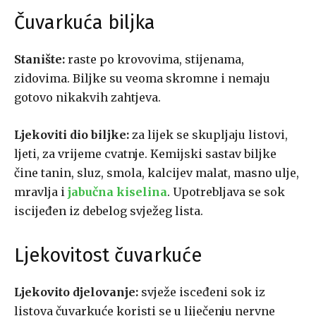
Čuvarkuća biljka
Stanište:
raste po krovovima, stijenama,
zidovima. Biljke su veoma skromne i nemaju
gotovo nikakvih zahtjeva.
Ljekoviti dio biljke:
za lijek se skupljaju listovi,
ljeti, za vrijeme cvatnje. Kemijski sastav biljke
čine tanin, sluz, smola, kalcijev malat, masno ulje,
mravlja i
jabučna kiselina
. Upotrebljava se sok
iscijeđen iz debelog svježeg lista.
Ljekovitost čuvarkuće
Ljekovito djelovanje:
svježe isceđeni sok iz
listova čuvarkuće koristi se u liječenju nervne