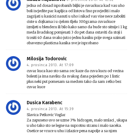
jedna od dosad isprobanih biljki je cuvarkuca kad vas uho
boli iscjedite par kapljica od listova fino procjediti i malo
zagrijati u kasicici nasuti u uho i nikad vas vise nece zaboliti
ciste u dojkama i u cjelom tljelu 300grama cuvarkuce
izmljeti u blenderu ili bilo kako samo da bude sto sitnije i 1 kg
meda livadskog pomjesati 3 do pet dana ostaviti da stoji i
trositi 40 dana svako jutro jednu kasiku prije svega uzimati
obavezno plasticna kasika sve je isprobano
Milosija Todorovic
4. prosinca 2013. At 17:09
cuvar kuca kao sto sama rec kaze da cuva kucu od vecina
bolesti ja ima naviku da svakog dana pojedem po 1 listic
plus neki put pomesam sa medom tako da sam retko bez
cuvar kuce
Dusica Karabenc
4. prosinca 2013. At 15:39
Slavica Petkovic Voglar
Za zapuseno uvo se uzme 3% hidrogen, malo smlaci , ukapa
u uho tako sto se legne na suprotnu stranu i malo saceka.
Osetice se vruce u uhu i izlazice pena napolje a sa njom