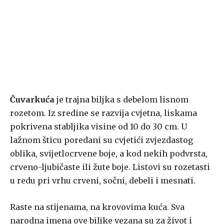
Čuvarkuća
je trajna biljka s debelom lisnom
rozetom. Iz sredine se razvija cvjetna, liskama
pokrivena stabljika visine od 10 do 30 cm. U
lažnom šticu poredani su cvjetići zvjezdastog
oblika, svijetlocrvene boje, a kod nekih podvrsta,
crveno-ljubičaste ili žute boje. Listovi su rozetasti
u redu pri vrhu crveni, sočni, debeli i mesnati.
Raste na stijenama, na krovovima kuća. Sva
narodna imena ove biljke vezana su za život i