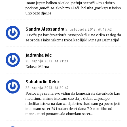
Imam je pun balkon nikakvu pažnju ne traži Zimu dobro
podnosi ,množi se jako brzo Lijeći i bol uha ,par kapi u bolno
uho brzo djeluje
Sandra Alessandra
5. listopada 2013. At 19:42
O Bože, pa bar čuvarkuća raste po kršu i ne vidim razlog da
se prodaje iako nekome treba kao lijek! Puna ga Dalmacija!
Jadranka Ivic
28. srpnja 2013. At 21:23
Kokeza Milena
Sabahudin Rekic
28. srpnja 2013. At 20:47
Postovanje svima evo vidim da komentirate čuvarkuću kao
medicinu….naime isto sam cuo da je dobar za jesti po
nekoliko listova na dan za dijabetes…kad sam ga poceo jesti
imao sam secer 24 i nakon deset dana 7,0 eto toliko od
mene …meni pomaze…da obuzdam secer…