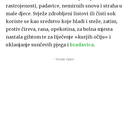
rastrojenosti, padavice, nemirnih snova i straha u
male djece. Svježe zdrobljeni listovi ili čisti sok
koriste se kao sredstvo koje hladi i steže, zatim,
protiv čireva, rana, opekotina, za bolna mjesta
nastala gihtom te za liječenje »kurjih očiju« i
uklanjanje sunčevih pjega i
bradavica
.
- Google oglasi -