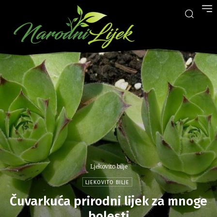
Ljekovito bilje
LJEKOVITO BILJE
Čuvarkuća prirodni lijek za mnoge
bolesti