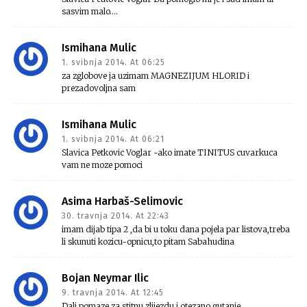
sasvim malo….
Ismihana Mulic
1. svibnja 2014. At 06:25
za zglobove ja uzimam MAGNEZIJUM HLORID i
prezadovoljna sam
Ismihana Mulic
1. svibnja 2014. At 06:21
Slavica Petkovic Voglar -ako imate TINITUS cuvarkuca
vam ne moze pomoci
Asima Harbaš-Selimovic
30. travnja 2014. At 22:43
imam dijab tipa 2 ,da bi u toku dana pojela par listova,treba
li skunuti kozicu-opnicu,to pitam Sabahudina
Bojan Neymar Ilic
9. travnja 2014. At 12:45
Dali pomaze za stitnu zlijezdu i otezano gutanje