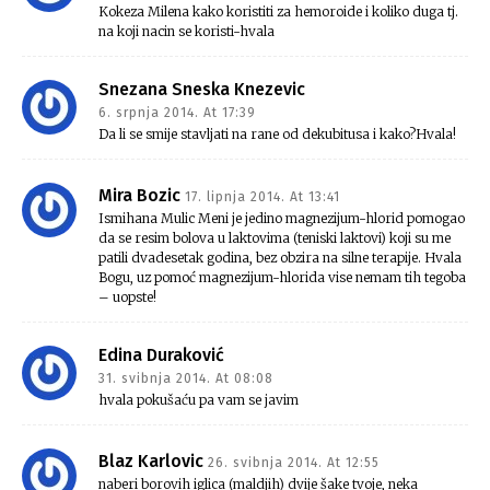
Kokeza Milena kako koristiti za hemoroide i koliko duga tj.
na koji nacin se koristi-hvala
Snezana Sneska Knezevic
6. srpnja 2014. At 17:39
Da li se smije stavljati na rane od dekubitusa i kako?Hvala!
Mira Bozic
17. lipnja 2014. At 13:41
Ismihana Mulic Meni je jedino magnezijum-hlorid pomogao
da se resim bolova u laktovima (teniski laktovi) koji su me
patili dvadesetak godina, bez obzira na silne terapije. Hvala
Bogu, uz pomoć magnezijum-hlorida vise nemam tih tegoba
– uopste!
Edina Duraković
31. svibnja 2014. At 08:08
hvala pokušaću pa vam se javim
Blaz Karlovic
26. svibnja 2014. At 12:55
naberi borovih iglica (maldjih) dvije šake tvoje, neka