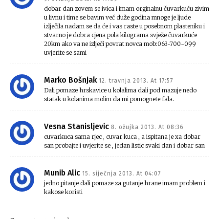
dobar dan zovem se ivica i imam orginalnu čuvarkuću zivim
u livnu i time se bavim već duže godina mnoge je ljude
izlječila nadam se da će i vas raste u posebnom plasteniku i
stvarno je dobra cjena pola kilograma svježe čuvarkuće
20km ako va ne izlječi povrat novca mob:063-700-099
uvjerite se sami
Marko Bošnjak
12. travnja 2013. At 17:57
Dali pomaze hrskavice u kolalima dali pod mazuje nedo
statak u kolanima molim da mi pomognete fala.
Vesna Stanisljevic
8. ožujka 2013. At 08:36
cuvarkuca sama rjec , cuvar kuca , a ispitana je xa dobar
san probajte i uvjerite se , jedan listic svaki dan i dobar san
Munib Alic
15. siječnja 2013. At 04:07
jedno pitanje dali pomaze za gutanje hrane imam problem i
kakose koristi