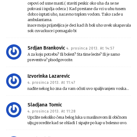
cepovi od usne masti.( staviti peskir oko uha da se ne
pokvasi i isprlja odeca ) Kad prestane da vri u uhu tusem
dobro isptati uho, naravno toplom vodom. Tako rade u
ambulantama.
inace moja prijateljica je deci kad ih boli uho uvek ukapavala
sok cuvarkuce i pomagalo bi
Srdjan Brankovic
4. prosinca 2013. At 14:57
A za koju potrebu? Ili bolest? Sta time lecite? Ili je samo
preventiva? plsodgovorite.
Izvorinka Lazarevic
4. prosinca 2013. At 11:47
nađite nekog ko zna da vam očisti uvo spaljivanjem voska…
Sladjana Tomic
4. prosinca 2013. At 11:28
Upržite nekoliko čena belog luka u maslinovom ili običnom
ulju,procedite kad se ohladi I sipajte po kap u bolesno uvo.