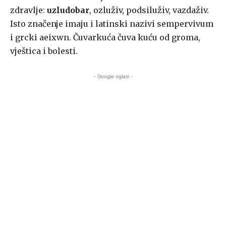
zdravlje:
uzludobar
, ozluživ, podsiluživ, vazdaživ.
Isto značenje imaju i latinski nazivi sempervivum
i grcki aeixwn. Čuvarkuća čuva kuću od groma,
vještica i bolesti.
- Google oglasi -