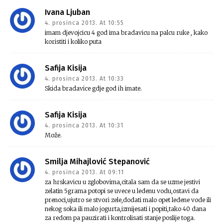
Ivana Ljuban
4. prosinca 2013. At 10:55
imam djevojcicu 4 god ima bradavicu na palcu ruke , kako
koristiti i koliko puta
Safija Kisija
4. prosinca 2013. At 10:33
Skida bradavice gdje god ih imate.
Safija Kisija
4. prosinca 2013. At 10:31
Može.
Smilja Mihajlović Stepanović
4. prosinca 2013. At 09:11
za hrskavicu u zglobovima,citala sam da se uzme jestivi
zelatin 5grama potopi se uvece u ledenu vodu,ostavi da
prenoci,ujutro se stvori zele,dodati malo opet ledene vode ili
nekog soka ili malo jogurta,izmijesati i popiti,tako 40 dana
za redom pa pauzirati i kontrolisati stanje poslije toga.