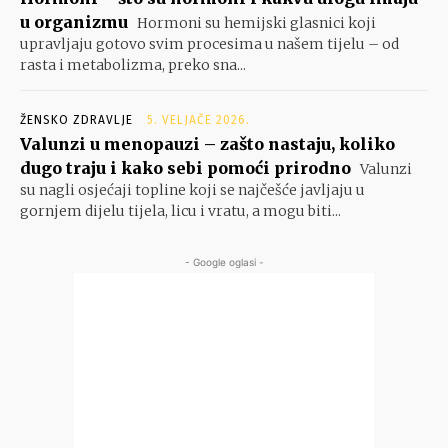
u organizmu
Hormoni su hemijski glasnici koji
upravljaju gotovo svim procesima u našem tijelu – od
rasta i metabolizma, preko sna...
ŽENSKO ZDRAVLJE
5. VELJAČE 2026.
Valunzi u menopauzi – zašto nastaju, koliko
dugo traju i kako sebi pomoći prirodno
Valunzi
su nagli osjećaji topline koji se najčešće javljaju u
gornjem dijelu tijela, licu i vratu, a mogu biti...
- Google oglasi -