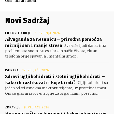
Comments are closed.
Novi Sadržaj
LJEKOVITO BILJE
6. SVIBNJA 2026.
Ašvaganda za nesanicu – prirodna pomoć za
mirniji san i manje stresa
Sve više ljudi danas ima
problema sa snom. Stres, ubrzan način života, ekran
telefona prije spavanja i mentalni umor...
ISHRANA
12. VELJAČE 2026.
Zdravi ugljikohidrati i štetni ugljikohidrati –
kako ih razlikovati i koje birati?
Ugljikohidrati su
jedan od tri osnovna makronutrijenta, uz proteine i masti.
Oni su glavni izvor energije za organizam, posebno...
ZDRAVLJE
9. VELJAČE 2026.
Hormoni – što su hormoni i kakvu ulogu imaju