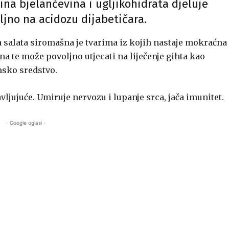
čina bjelančevina i ugljikohidrata djeluje
ljno na acidozu dijabetičara.
a salata siromašna je tvarima iz kojih nastaje mokraćna
na te može povoljno utjecati na liječenje gihta kao
sko sredstvo.
avljujuće. Umiruje nervozu i lupanje srca, jača imunitet.
- Google oglasi -