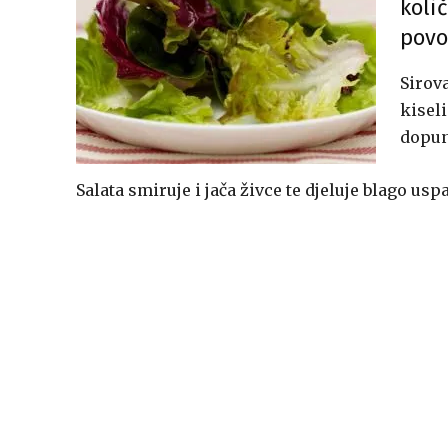
koli
povo
Sirov
kiseli
dopun
Salata smiruje i jača živce te djeluje blago usp