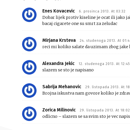
Enes Kovacevic
6. prosinca 2013. At 03:32
Dobar lijek protiv kiseline je ocat ili jako
bacaj cigarete one su smrt za zeludac
Mirjana Krsteva
24. studenoga 2013. At 01:
reci mi koliko salate da uzimam zbog jake ki
Alexandra Jekic
12. studenoga 2013. At 12:45
slazem se sto je napisano
Sabrija Mehanovic
29. listopada 2013. At 18
Brojna iskustva nam govore koliko je zdrava 
Zorica Milinovic
29. listopada 2013. At 18:02
odlicno – slazem se sa svim sto je vec napi