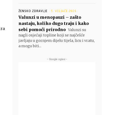
ŽENSKO ZDRAVLJE
5. VELJAČE 2026.
Valunzi u menopauzi – zašto
nastaju, koliko dugo traju i kako
ira
sebi pomoći prirodno
Valunzi su
nagli osjećaji topline koji se najčešće
javljaju u gornjem dijelu tijela, licu i vratu,
a mogu biti...
- Google oglasi -