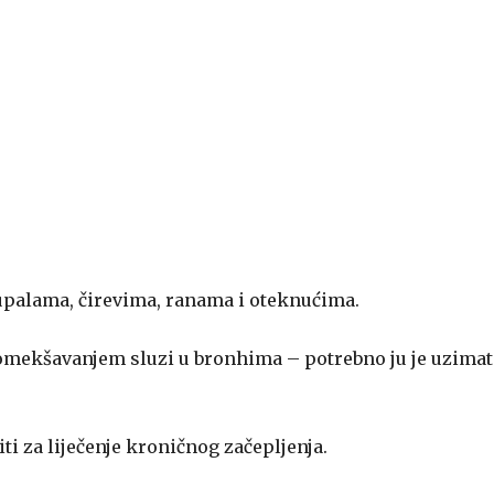
ri upalama, čirevima, ranama i oteknućima.
e omekšavanjem sluzi u bronhima – potrebno ju je uzimat
i za liječenje kroničnog začepljenja.