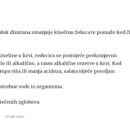
, dok dinstana smanjuje kiselinu želuca te pomaže kod č
kiseline u krvi, reducira se postojeće prekomjerno
o ili alkalično, a rastu alkalične rezerve u krvi. Kod
tupa viša ili manja acidoza, salata utječe povoljno.
potrebne vode iz organizma.
atečenih zglobova.
- Google oglasi -