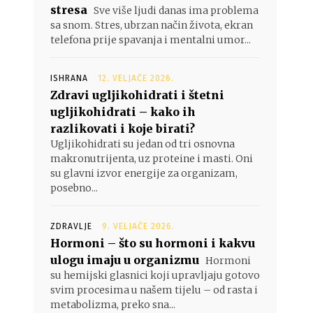
stresa
Sve više ljudi danas ima problema
sa snom. Stres, ubrzan način života, ekran
telefona prije spavanja i mentalni umor...
ISHRANA
12. VELJAČE 2026.
Zdravi ugljikohidrati i štetni
ugljikohidrati – kako ih
razlikovati i koje birati?
Ugljikohidrati su jedan od tri osnovna
makronutrijenta, uz proteine i masti. Oni
su glavni izvor energije za organizam,
posebno...
ZDRAVLJE
9. VELJAČE 2026.
Hormoni – što su hormoni i kakvu
ulogu imaju u organizmu
Hormoni
su hemijski glasnici koji upravljaju gotovo
svim procesima u našem tijelu – od rasta i
metabolizma, preko sna...