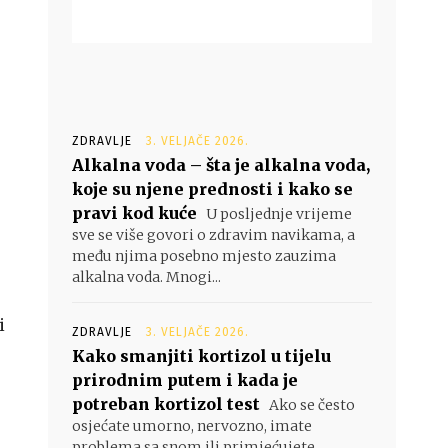
ZDRAVLJE
3. VELJAČE 2026.
Alkalna voda – šta je alkalna voda,
koje su njene prednosti i kako se
pravi kod kuće
U posljednje vrijeme
sve se više govori o zdravim navikama, a
među njima posebno mjesto zauzima
alkalna voda. Mnogi...
i
ZDRAVLJE
3. VELJAČE 2026.
Kako smanjiti kortizol u tijelu
prirodnim putem i kada je
potreban kortizol test
Ako se često
osjećate umorno, nervozno, imate
problema sa snom ili primjećujete