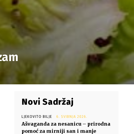
izam
Novi Sadržaj
LJEKOVITO BILJE
6. SVIBNJA 2026.
Ašvaganda za nesanicu – prirodna
pomoć za mirniji san i manje