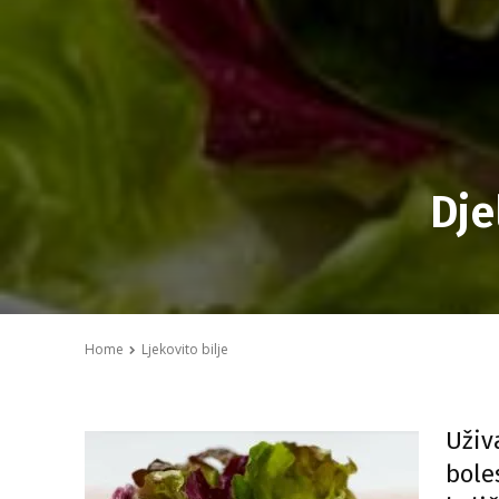
Dje
Home
Ljekovito bilje
Uživ
bole