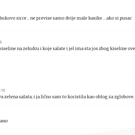
 jabukovo sirce .. ne previse samo dvije male kasike …ako si pusac
40
seline na zeludcu i koje salate i jel ima sta jos zbog kiseline ov
:10
zelena salata, i ja lično sam to koristila kao oblog za zglobove.
sano