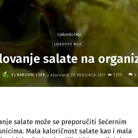
Ljekovito bilje
LJEKOVITO BILJE
lovanje salate na organ
-
By
NARODNI LIJEK
2355
Ažurirano
25. PROSINCA 2017.
5
anje salate može se preporučiti šećernim
snicima. Mala kaloričnost salate kao i mala