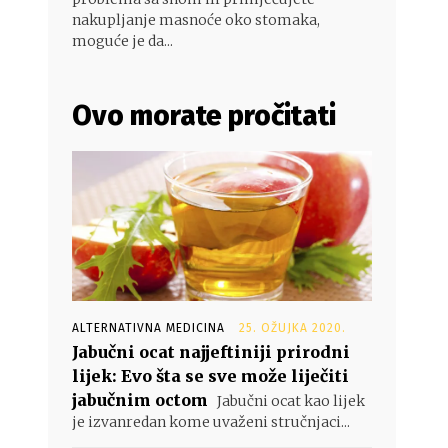
nakupljanje masnoće oko stomaka,
moguće je da...
Ovo morate pročitati
ALTERNATIVNA MEDICINA
25. OŽUJKA 2020.
Jabučni ocat najjeftiniji prirodni
lijek: Evo šta se sve može liječiti
jabučnim octom
Jabučni ocat kao lijek
je izvanredan kome uvaženi stručnjaci...