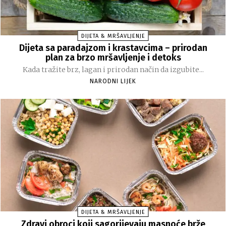
DIJETA & MRŠAVLJENJE
Dijeta sa paradajzom i krastavcima – prirodan
plan za brzo mršavljenje i detoks
Kada tražite brz, lagan i prirodan način da izgubite...
NARODNI LIJEK
DIJETA & MRŠAVLJENJE
Zdravi obroci koji sagorijevaju masnoće brže