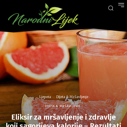
Ljepota
Dijeta & Mršavljenje
DIJETA & MRŠAVLJENJE
Eliksir za mršavljenje i zdravlje
koji sagorijeva kalorije – Rezultati