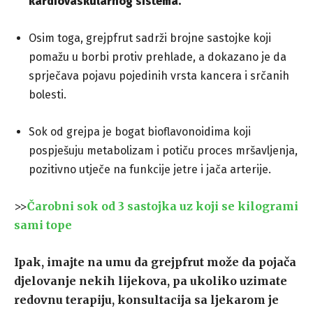
kardiovaskularnog sistema.
Osim toga, grejpfrut sadrži brojne sastojke koji
pomažu u borbi protiv prehlade, a dokazano je da
sprječava pojavu pojedinih vrsta kancera i srčanih
bolesti.
Sok od grejpa je bogat bioflavonoidima koji
pospješuju metabolizam i potiču proces mršavljenja,
pozitivno utječe na funkcije jetre i jača arterije.
>>
Čarobni sok od 3 sastojka uz koji se kilogrami
sami tope
Ipak, imajte na umu da grejpfrut može da pojača
djelovanje nekih lijekova, pa ukoliko uzimate
redovnu terapiju, konsultacija sa ljekarom je