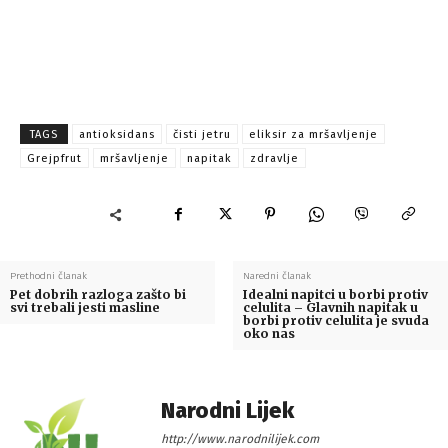
TAGS
antioksidans
čisti jetru
eliksir za mršavljenje
Grejpfrut
mršavljenje
napitak
zdravlje
Prethodni članak
Naredni članak
Pet dobrih razloga zašto bi
Idealni napitci u borbi protiv
svi trebali jesti masline
celulita – Glavnih napitak u
borbi protiv celulita je svuda
oko nas
Narodni Lijek
http://www.narodnilijek.com