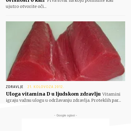
ovisnosti o kafi
Prva stvar na koju pomislite kad
ujutro otvorite oči...
ZDRAVLJE
21. KOLOVOZA 2012.
Uloga vitamina D u ljudskom zdravlju
Vitamini
igraju važnu ulogu u održavanju zdravlja. Proteklih par...
- Google oglasi -