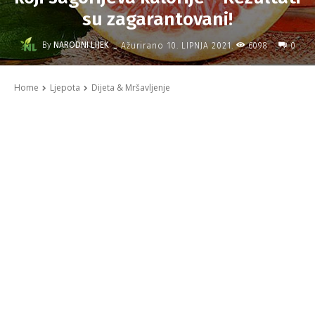
su zagarantovani!
-
By
NARODNI LIJEK
6098
Ažurirano
10. LIPNJA 2021.
0
Home
Ljepota
Dijeta & Mršavljenje