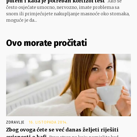
putem i kada je potreban kortizol test
Ako se
često osjećate umorno, nervozno, imate problema sa
snom ili primjećujete nakupljanje masnoće oko stomaka,
moguće je da...
Ovo morate pročitati
ZDRAVLJE
16. LISTOPADA 2014.
Zbog ovoga ćete se već danas željeti riješiti