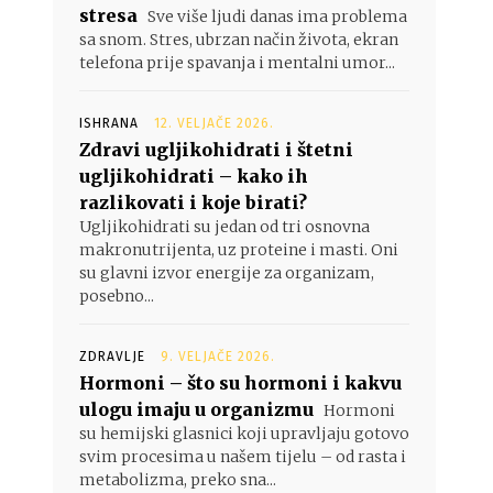
stresa
Sve više ljudi danas ima problema
sa snom. Stres, ubrzan način života, ekran
telefona prije spavanja i mentalni umor...
ISHRANA
12. VELJAČE 2026.
Zdravi ugljikohidrati i štetni
ugljikohidrati – kako ih
razlikovati i koje birati?
Ugljikohidrati su jedan od tri osnovna
makronutrijenta, uz proteine i masti. Oni
su glavni izvor energije za organizam,
posebno...
ZDRAVLJE
9. VELJAČE 2026.
Hormoni – što su hormoni i kakvu
ulogu imaju u organizmu
Hormoni
su hemijski glasnici koji upravljaju gotovo
svim procesima u našem tijelu – od rasta i
metabolizma, preko sna...