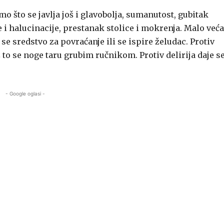
mo što se javlja još i glavobolja, sumanutost, gubitak
e i halucinacije, prestanak stolice i mokrenja. Malo veća
se sredstvo za povraćanje ili se ispire želudac. Protiv
uz to se noge taru grubim ručnikom. Protiv delirija daje s
- Google oglasi -