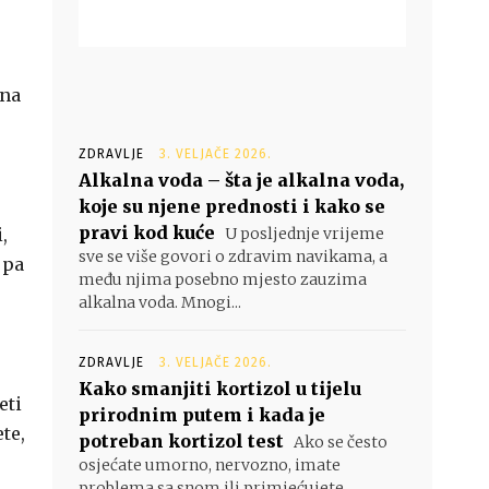
ina
ZDRAVLJE
3. VELJAČE 2026.
Alkalna voda – šta je alkalna voda,
koje su njene prednosti i kako se
pravi kod kuće
,
U posljednje vrijeme
sve se više govori o zdravim navikama, a
 pa
među njima posebno mjesto zauzima
alkalna voda. Mnogi...
ZDRAVLJE
3. VELJAČE 2026.
Kako smanjiti kortizol u tijelu
eti
prirodnim putem i kada je
ete,
potreban kortizol test
Ako se često
osjećate umorno, nervozno, imate
problema sa snom ili primjećujete