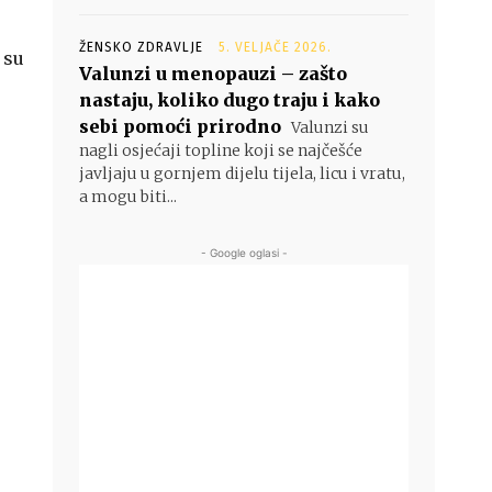
ŽENSKO ZDRAVLJE
5. VELJAČE 2026.
 su
Valunzi u menopauzi – zašto
nastaju, koliko dugo traju i kako
sebi pomoći prirodno
Valunzi su
nagli osjećaji topline koji se najčešće
javljaju u gornjem dijelu tijela, licu i vratu,
a mogu biti...
- Google oglasi -