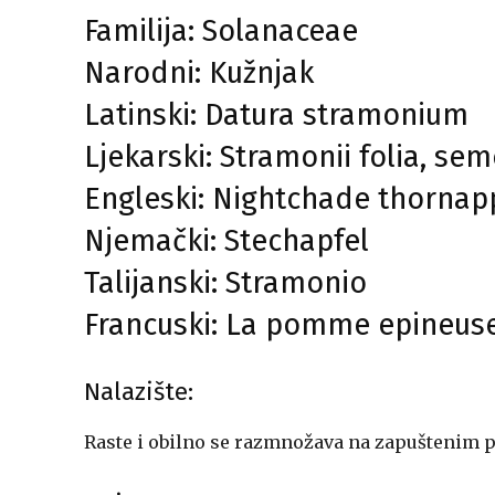
Familija: Solanaceae
Narodni: Kužnjak
Latinski: Datura stramonium
Ljekarski: Stramonii folia, se
Engleski: Nightchade thornap
Njemački: Stechapfel
Talijanski: Stramonio
Francuski: La pomme epineus
Nalazište:
Raste i obilno se razmnožava na zapuštenim p