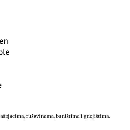
men
ple
e
ašnjacima, ruševinama, buništima i gnojištima.