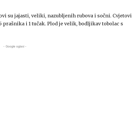
vi su jajasti, veliki, nazubljenih rubova i sočni. Cvjetovi
 5 prašnika i 1 tučak. Plod je velik, bodljikav tobolac s
- Google oglasi -