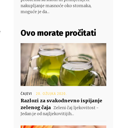
nakupljanje masnoće oko stomaka,
moguće je da...
Ovo morate pročitati
e
ČAJEVI
20. OŽUJKA 2020.
Razlozi za svakodnevno ispijanje
zelenog čaja
Zeleni čaj ljekovitost -
Jedan je od najljekovitijih...