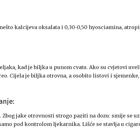
, nešto kalcijeva oksalata i 0,30-0,50 hyosciamina, atrop
eljaka, kad je biljka u punom cvatu. Ako su cvjetovi uveli
zreo. Cijela je biljka otrovna, a osobito listovi i sjemenke,
anje:
. Zbog jake otrovnosti strogo paziti na dozu: smije se uz
to samo pod kontrolom ljekarnika. Lišće se stavlja u cigar