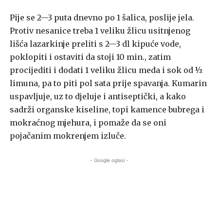
Pije se 2—3 puta dnevno po 1 šalica, poslije jela.
Protiv nesanice treba 1 veliku žlicu usitnjenog
lišća lazarkinje preliti s 2—3 dl kipuće vode,
poklopiti i ostaviti da stoji 10 min., zatim
procijediti i dodati 1 veliku žlicu meda i sok od ½
limuna, pa to piti pol sata prije spavanja. Kumarin
uspavljuje, uz to djeluje i antiseptički, a kako
sadrži organske kiseline, topi kamence bubrega i
mokraćnog mjehura, i pomaže da se oni
pojačanim mokrenjem izluče.
- Google oglasi -