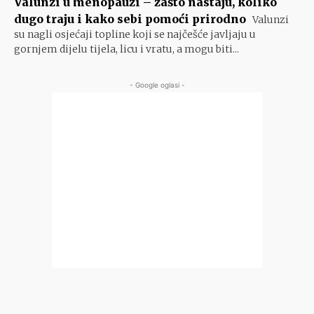
Valunzi u menopauzi – zašto nastaju, koliko
dugo traju i kako sebi pomoći prirodno
Valunzi
su nagli osjećaji topline koji se najčešće javljaju u
gornjem dijelu tijela, licu i vratu, a mogu biti...
- Google oglasi -