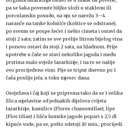
otrgnuta lazarkinja ostavi se u hladu da povene,
pa se šaka povenute biljke složi u staklenu ili
porculansku posudu, na nju se narežu 3—4
naranče na tanke kolutiće (koštice se odstrane),
po svemu se pospe šećer i nešto cimeta i ostavi da
stoji 2 sata; zatim se sve prelije litrom bijelog vina
i ponovo ostavi da stoji 2 sata, na hladnom. Prije
upotrebe u čaše se stavi nekoliko jagoda i među
prstima malo svježe lazarkinje, i na to se nalije
ovo procijeđeno vino. Pije se triput dnevno po 1
čaša poslije jela, u toku mjesec dana.
Osvježava i čaj koji se priprema tako da se 1 velika
žlica mješavine od jednakih dijelova cvijeta
lazarkinje, kamilice (Flores chamomillae), lipe
(Flos tiliae) i lišća šumske jagode popari s 2,5 dl
kipuće vode, pa se, pošto odstoji 10 min., procijedi.