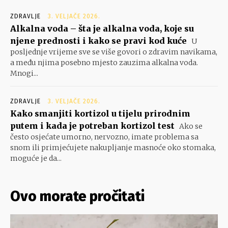
ZDRAVLJE
3. VELJAČE 2026.
Alkalna voda – šta je alkalna voda, koje su
njene prednosti i kako se pravi kod kuće
U
posljednje vrijeme sve se više govori o zdravim navikama,
a među njima posebno mjesto zauzima alkalna voda.
Mnogi...
ZDRAVLJE
3. VELJAČE 2026.
Kako smanjiti kortizol u tijelu prirodnim
putem i kada je potreban kortizol test
Ako se
često osjećate umorno, nervozno, imate problema sa
snom ili primjećujete nakupljanje masnoće oko stomaka,
moguće je da...
Ovo morate pročitati