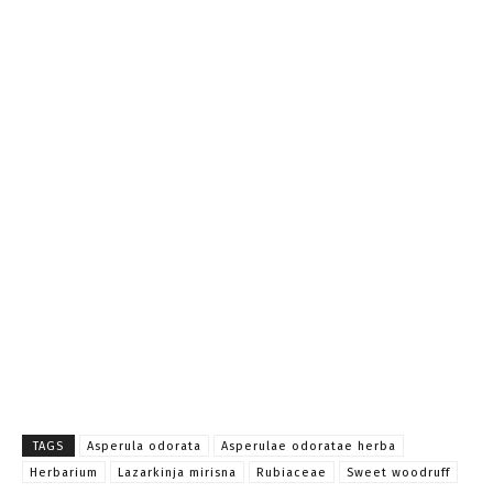
TAGS
Asperula odorata
Asperulae odoratae herba
Herbarium
Lazarkinja mirisna
Rubiaceae
Sweet woodruff