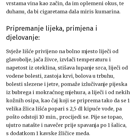
vrstama vina kao začin, da im oplemeni okus, te
duhanu, da bi cigaretama dala miris kumarina.
Pripremanje lijeka, primjena i
djelovanje:
Svježe lišće privijeno na bolno mjesto liječi od
glavobolje, jača živce, izvlači temperaturu i
napetost iz oteklina, stišava lupanje srca, liječi od
vodene bolesti, zastoja krvi, bolova u trbuhu,
bolesti slezene i jetre, pomaže izlučivanje pijeska
iz bubrega i mokraćnog mjehura, a liječi i od nekih
kožnih osipa, kao čaj koji se priprema tako da se 1
velika žlica lišća popari s 2,5 dl kipuće vode, pa
pošto odstoji 10 min., procijedi se. Pije se topao,
ujutro natašte i navečer prije spavanja po 1 šalica,
s dodatkom 1 kavske žličice meda.