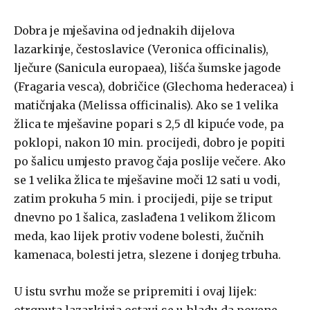
Dobra je mješavina od jednakih dijelova
lazarkinje, čestoslavice (Veronica officinalis),
lječure (Sanicula europaea), lišća šumske jagode
(Fragaria vesca), dobričice (Glechoma hederacea) i
matičnjaka (Melissa officinalis). Ako se 1 velika
žlica te mješavine popari s 2,5 dl kipuće vode, pa
poklopi, nakon 10 min. procijedi, dobro je popiti
po šalicu umjesto pravog čaja poslije večere. Ako
se 1 velika žlica te mješavine moči 12 sati u vodi,
zatim prokuha 5 min. i procijedi, pije se triput
dnevno po 1 šalica, zaslađena 1 velikom žlicom
meda, kao lijek protiv vodene bolesti, žučnih
kamenaca, bolesti jetra, slezene i donjeg trbuha.
U istu svrhu može se pripremiti i ovaj lijek: