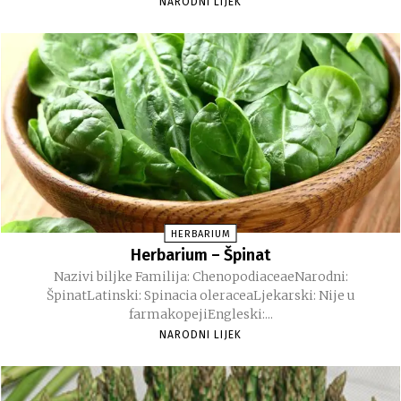
NARODNI LIJEK
HERBARIUM
Herbarium – Špinat
Nazivi biljke Familija: ChenopodiaceaeNarodni:
ŠpinatLatinski: Spinacia oleraceaLjekarski: Nije u
farmakopejiEngleski:...
NARODNI LIJEK