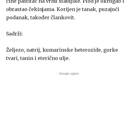
čine paštitac na vrhu stabljike. Plod je okrugao i
obrastao čekinjama. Korijen je tanak, puzajući
podanak, također člankovit.
Sadrži:
Željezo, natrij, kumarinske heterozide, gorke
tvari, tanin i eterično ulje.
- Google oglasi -