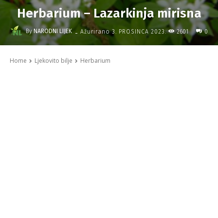
Herbarium – Lazarkinja mirisna
-
By
NARODNI LIJEK
2601
Ažurirano
3. PROSINCA 2023.
0
Home
Ljekovito bilje
Herbarium