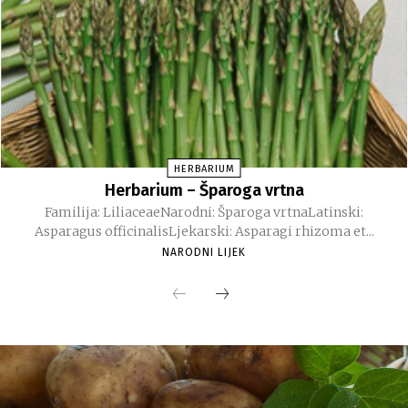
HERBARIUM
Herbarium – Šparoga vrtna
Familija: LiliaceaeNarodni: Šparoga vrtnaLatinski:
Asparagus officinalisLjekarski: Asparagi rhizoma et...
NARODNI LIJEK