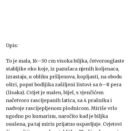
Opis:
To je mala, 16—30 cm visoka biljka, četvorouglaste
stabljike oko koje, iz pazušaca njenih koljenaca,
izrastaju, u obliku pršljenova, kopljasti, na obodu
oštri, poput bodljika zašiljeni listovi sa 6—8 pera
(lisaka). Cvijet je malen, bijel, s vjenčićem
načetvoro rascijepanih latica, sa 4 prašnika i
nadvoje rascijepljenom plodnicom. Miriše vrlo
ugodno po kumarinu, naročito kad je biljka
osušena, pa taj miris prijatno uspavljuje. Cvjetovi