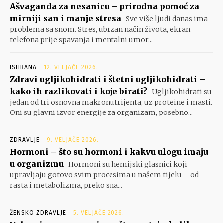
Ašvaganda za nesanicu – prirodna pomoć za
mirniji san i manje stresa
Sve više ljudi danas ima
problema sa snom. Stres, ubrzan način života, ekran
telefona prije spavanja i mentalni umor...
ISHRANA
12. VELJAČE 2026.
Zdravi ugljikohidrati i štetni ugljikohidrati –
kako ih razlikovati i koje birati?
Ugljikohidrati su
jedan od tri osnovna makronutrijenta, uz proteine i masti.
Oni su glavni izvor energije za organizam, posebno...
ZDRAVLJE
9. VELJAČE 2026.
Hormoni – što su hormoni i kakvu ulogu imaju
u organizmu
Hormoni su hemijski glasnici koji
upravljaju gotovo svim procesima u našem tijelu – od
rasta i metabolizma, preko sna...
ŽENSKO ZDRAVLJE
5. VELJAČE 2026.