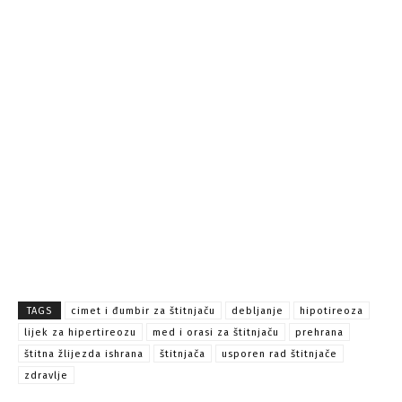
TAGS
cimet i đumbir za štitnjaču
debljanje
hipotireoza
lijek za hipertireozu
med i orasi za štitnjaču
prehrana
štitna žlijezda ishrana
štitnjača
usporen rad štitnjače
zdravlje