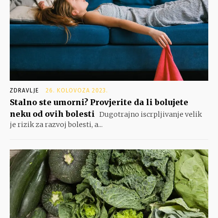
ZDRAVLJE
26. KOLOVOZA 2023.
Stalno ste umorni? Provjerite da li bolujete
neku od ovih bolesti
Dugotrajno iscrpljivanje velik
je rizik za razvoj bolesti, a...