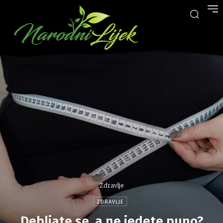
Zdravlje
ZDRAVLJE
Debljate se, a ne jedete puno?