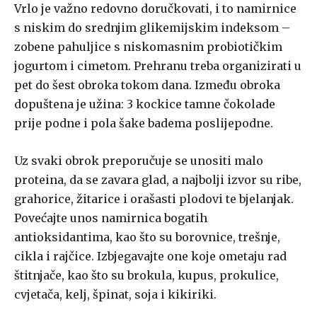
Vrlo je važno redovno doručkovati, i to namirnice
s niskim do srednjim glikemijskim indeksom –
zobene pahuljice s niskomasnim probiotičkim
jogurtom i cimetom. Prehranu treba organizirati u
pet do šest obroka tokom dana. Između obroka
dopuštena je užina: 3 kockice tamne čokolade
prije podne i pola šake badema poslijepodne.
Uz svaki obrok preporučuje se unositi malo
proteina, da se zavara glad, a najbolji izvor su ribe,
grahorice, žitarice i orašasti plodovi te bjelanjak.
Povećajte unos namirnica bogatih
antioksidantima, kao što su borovnice, trešnje,
cikla i rajčice. Izbjegavajte one koje ometaju rad
štitnjače, kao što su brokula, kupus, prokulice,
cvjetača, kelj, špinat, soja i kikiriki.