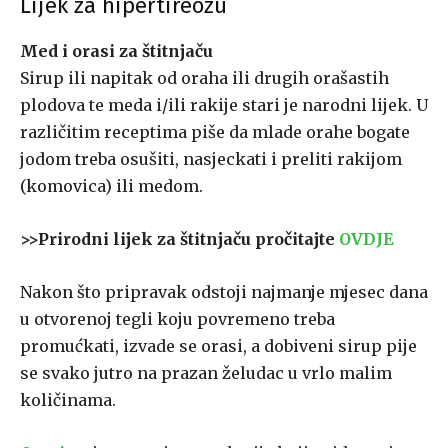
Lijek za hipertireozu
Med i orasi za štitnjaču
Sirup ili napitak od oraha ili drugih orašastih
plodova te meda i/ili rakije stari je narodni lijek. U
različitim receptima piše da mlade orahe bogate
jodom treba osušiti, nasjeckati i preliti rakijom
(komovica) ili medom.
>>Prirodni lijek za štitnjaču pročitajte
OVDJE
Nakon što pripravak odstoji najmanje mjesec dana
u otvorenoj tegli koju povremeno treba
promućkati, izvade se orasi, a dobiveni sirup pije
se svako jutro na prazan želudac u vrlo malim
količinama.