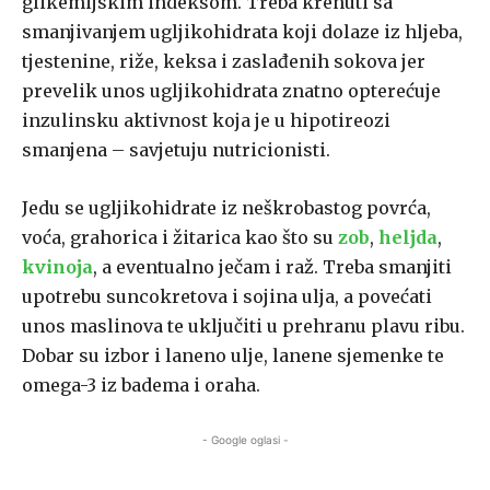
glikemijskim indeksom. Treba krenuti sa
smanjivanjem ugljikohidrata koji dolaze iz hljeba,
tjestenine, riže, keksa i zaslađenih sokova jer
prevelik unos ugljikohidrata znatno opterećuje
inzulinsku aktivnost koja je u hipotireozi
smanjena – savjetuju nutricionisti.
Jedu se ugljikohidrate iz neškrobastog povrća,
voća, grahorica i žitarica kao što su
zob
,
heljda
,
kvinoja
, a eventualno ječam i raž. Treba smanjiti
upotrebu suncokretova i sojina ulja, a povećati
unos maslinova te uključiti u prehranu plavu ribu.
Dobar su izbor i laneno ulje, lanene sjemenke te
omega-3 iz badema i oraha.
- Google oglasi -