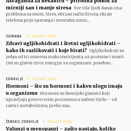
Ašvaganda za nesanicu – prirodna pomoć za
mirniji san i manje stresa
Sve više ljudi danas ima
problema sa snom. Stres, ubrzan način života, ekran
telefona prije spavanja i mentalni umor...
ISHRANA
12. VELJAČE 2026.
Zdravi ugljikohidrati i štetni ugljikohidrati –
kako ih razlikovati i koje birati?
Ugljikohidrati su
jedan od tri osnovna makronutrijenta, uz proteine i masti.
Oni su glavni izvor energije za organizam, posebno...
ZDRAVLJE
9. VELJAČE 2026.
Hormoni – što su hormoni i kakvu ulogu imaju
u organizmu
Hormoni su hemijski glasnici koji
upravljaju gotovo svim procesima u našem tijelu – od
rasta i metabolizma, preko sna...
ŽENSKO ZDRAVLJE
5. VELJAČE 2026.
Valunzi u menopauzi – zašto nastaju, koliko