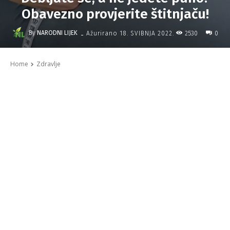
Obavezno provjerite štitnjaču!
-
By
NARODNI LIJEK
2530
Ažurirano
18. SVIBNJA 2022.
0
Home
Zdravlje