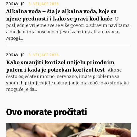
ZDRAVLJE
3. VELJAČE 2026.
Alkalna voda – šta je alkalna voda, koje su
njene prednosti i kako se pravi kod kuće
U
posljednje vrijeme sve se više govori o zdravim navikama,
a među njima posebno mjesto zauzima alkalna voda.
Mnogi...
ZDRAVLJE
3. VELJAČE 2026.
Kako smanjiti kortizol u tijelu prirodnim
putem i kada je potreban kortizol test
Ako se
često osjećate umorno, nervozno, imate problema sa
snom ili primjećujete nakupljanje masnoće oko stomaka,
moguće je da...
Ovo morate pročitati