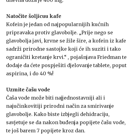
dnevna doza je 400 mg.
Natočite šoljicuu kafe
Kofein je jedan od najpopularnijih kućnih
pripravaka protiv glavobolje. „Prije nego se
glavobolja javi, krvne se žile šire, a kofein iz kafe
sadrži prirodne sastojke koji će ih suziti i tako
ograničiti kretanje krvi.“ , pojašnjava Friedman te
dodaje da ćete pospješiti djelovanje tablete, poput
aspirina, i do 40 %!
Uzmite čašu vode
Čaša vode može biti najjednostavniji ali i
najučinkovitiji prirodni način za smirivanje
glavobolje. Kako biste izbjegli dehidraciju,
savjetuje se da nakon buđenja popijete čašu vode,
te još barem 7 popijete kroz dan.