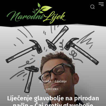
Zdravlje
Liječenje
LIJEČENJE
Liječenje glavobolje na prirodan
način – Čaj protiv glavobolje