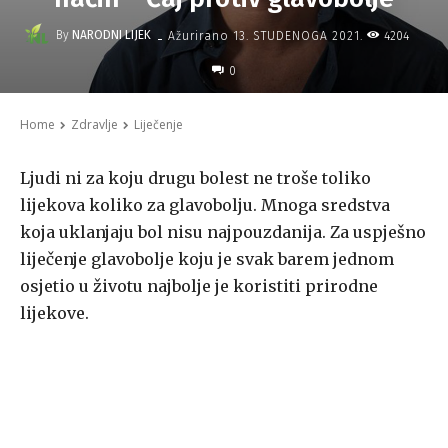
-
By
NARODNI LIJEK
4204
Ažurirano
13. STUDENOGA 2021.
0
Home
Zdravlje
Liječenje
Ljudi ni za koju drugu bolest ne troše toliko
lijekova koliko za glavobolju. Mnoga sredstva
koja uklanjaju bol nisu najpouzdanija. Za uspješno
liječenje glavobolje koju je svak barem jednom
osjetio u životu najbolje je koristiti prirodne
lijekove.