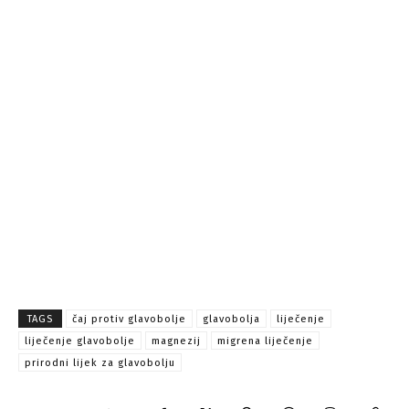
TAGS
čaj protiv glavobolje
glavobolja
liječenje
liječenje glavobolje
magnezij
migrena liječenje
prirodni lijek za glavobolju