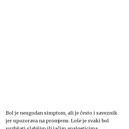
Bol je neugodan simptom, ali je često i saveznik
jer upozorava na promjenu. Loše je svaki bol
suzbijati slabijim ili jačim analgeticima,