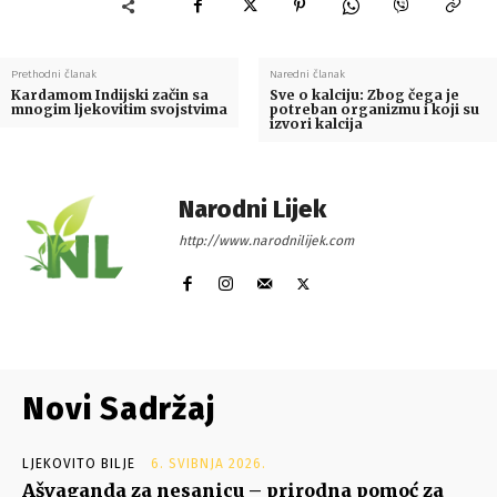
Prethodni članak
Naredni članak
Kardamom Indijski začin sa
Sve o kalciju: Zbog čega je
mnogim ljekovitim svojstvima
potreban organizmu i koji su
izvori kalcija
Narodni Lijek
http://www.narodnilijek.com
Novi Sadržaj
LJEKOVITO BILJE
6. SVIBNJA 2026.
Ašvaganda za nesanicu – prirodna pomoć za