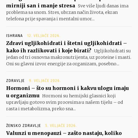
mirniji san i manje stresa
Sve više ljudi danas ima
problema sa snom. Stres, ubrzan način života, ekran
telefona prije spavanja i mentalni umor...
ISHRANA
12. VELJAČE 2026.
Zdravi ugljikohidrati i štetni ugljikohidrati –
kako ih razlikovati i koje birati?
Ugljikohidrati su
jedan od tri osnovna makronutrijenta, uz proteine i masti.
Oni su glavni izvor energije za organizam, posebno...
ZDRAVLJE
9. VELJAČE 2026.
Hormoni – što su hormoni i kakvu ulogu imaju
u organizmu
Hormoni su hemijski glasnici koji
upravljaju gotovo svim procesima u našem tijelu – od
rasta i metabolizma, preko sna...
ŽENSKO ZDRAVLJE
5. VELJAČE 2026.
Valunzi u menopauzi – zašto nastaju, koliko