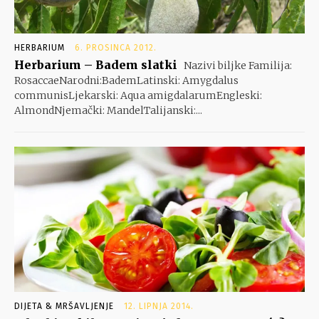
HERBARIUM
6. PROSINCA 2012.
Herbarium – Badem slatki
Nazivi biljke Familija:
RosaccaeNarodni:BademLatinski: Amygdalus
communisLjekarski: Aqua amigdalarumEngleski:
AlmondNjemački: MandelTalijanski:...
DIJETA & MRŠAVLJENJE
12. LIPNJA 2014.