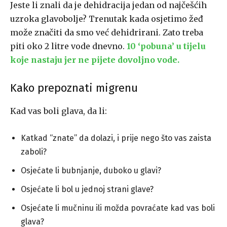
Jeste li znali da je dehidracija jedan od najčešćih
uzroka glavobolje? Trenutak kada osjetimo žeđ
može značiti da smo već dehidrirani. Zato treba
piti oko 2 litre vode dnevno.
10 ‘pobuna’ u tijelu
koje nastaju jer ne pijete dovoljno vode.
Kako prepoznati migrenu
Kad vas boli glava, da li:
Katkad “znate” da dolazi, i prije nego što vas zaista
zaboli?
Osjećate li bubnjanje, duboko u glavi?
Osjećate li bol u jednoj strani glave?
Osjećate li mučninu ili možda povraćate kad vas boli
glava?