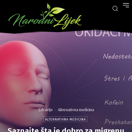
Zdravlje
Alternativna medicina
ALTERNATIVNA MEDICINA
Saznajte šta je dobro za migrenu