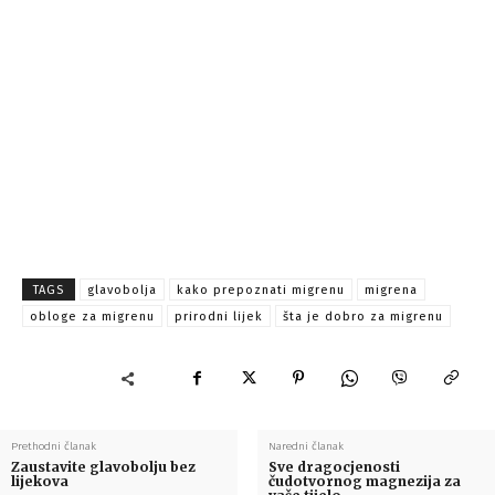
TAGS
glavobolja
kako prepoznati migrenu
migrena
obloge za migrenu
prirodni lijek
šta je dobro za migrenu
Prethodni članak
Naredni članak
Zaustavite glavobolju bez
Sve dragocjenosti
lijekova
čudotvornog magnezija za