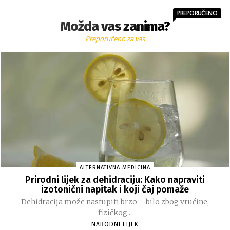
PREPORUČENO
Možda vas zanima?
Preporučeno za vas
ALTERNATIVNA MEDICINA
Prirodni lijek za dehidraciju: Kako napraviti
izotonični napitak i koji čaj pomaže
Dehidracija može nastupiti brzo – bilo zbog vrućine,
fizičkog...
NARODNI LIJEK