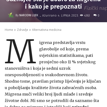
i kako je prepoznati
-
By
NARODNI LIJEK
4363
Ažurirano
4. LIPNJA 2023.
0
Home
Zdravlje
Alternativna medicina
M
igrena predstavlja vrstu
glavobolje od koje, prema
svjetskim statistikama, pati
prosječno oko 11 % svjetskog
stanovništva i koja je sedmi uzrok
onesposobljenosti u svakodnevnom životu.
Shodno tome, pravilan pristup liječenju je ključan
u poboljšanju kvalitete života zahvaćenih osoba.
Migrena muči veliki broj ljudi mlađe i srednje
životne dobi. Mi smo se potrudili da saznamo šta