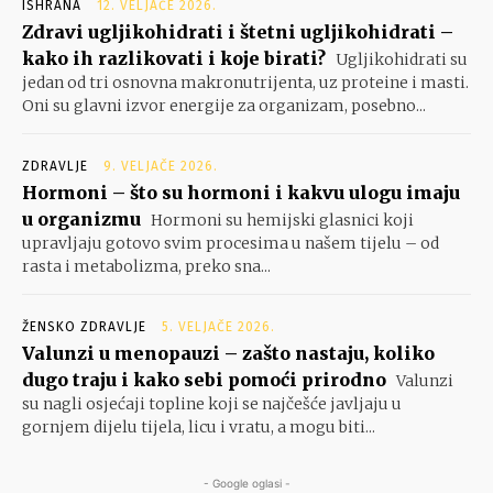
ISHRANA
12. VELJAČE 2026.
Zdravi ugljikohidrati i štetni ugljikohidrati –
kako ih razlikovati i koje birati?
Ugljikohidrati su
jedan od tri osnovna makronutrijenta, uz proteine i masti.
Oni su glavni izvor energije za organizam, posebno...
ZDRAVLJE
9. VELJAČE 2026.
Hormoni – što su hormoni i kakvu ulogu imaju
u organizmu
Hormoni su hemijski glasnici koji
upravljaju gotovo svim procesima u našem tijelu – od
rasta i metabolizma, preko sna...
ŽENSKO ZDRAVLJE
5. VELJAČE 2026.
Valunzi u menopauzi – zašto nastaju, koliko
dugo traju i kako sebi pomoći prirodno
Valunzi
su nagli osjećaji topline koji se najčešće javljaju u
gornjem dijelu tijela, licu i vratu, a mogu biti...
- Google oglasi -