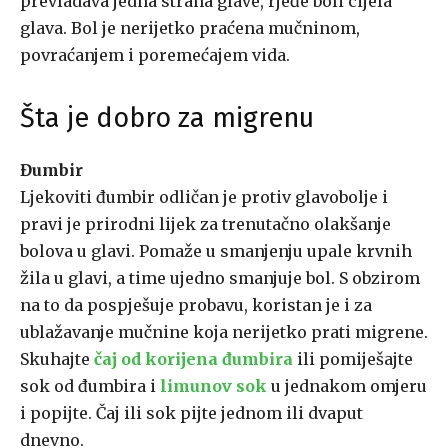
prevladava jedna strana glave, rjeđe boli cijela
glava. Bol je nerijetko praćena mučninom,
povraćanjem i poremećajem vida.
Šta je dobro za migrenu
Đumbir
Ljekoviti đumbir odličan je protiv glavobolje i
pravi je prirodni lijek za trenutačno olakšanje
bolova u glavi. Pomaže u smanjenju upale krvnih
žila u glavi, a time ujedno smanjuje bol. S obzirom
na to da pospješuje probavu, koristan je i za
ublažavanje mučnine koja nerijetko prati migrene.
Skuhajte
čaj od korijena đumbira
ili pomiješajte
sok od đumbira i
limunov sok
u jednakom omjeru
i popijte. Čaj ili sok pijte jednom ili dvaput
dnevno.