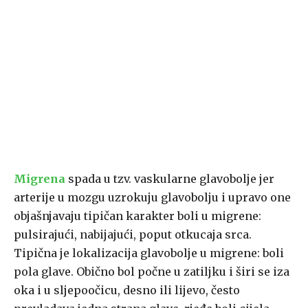
Migrena
spada u tzv. vaskularne glavobolje jer
arterije u mozgu uzrokuju glavobolju i upravo one
objašnjavaju tipičan karakter boli u migrene:
pulsirajući, nabijajući, poput otkucaja srca.
Tipična je lokalizacija glavobolje u migrene: boli
pola glave. Obično bol počne u zatiljku i širi se iza
oka i u sljepoočicu, desno ili lijevo, često