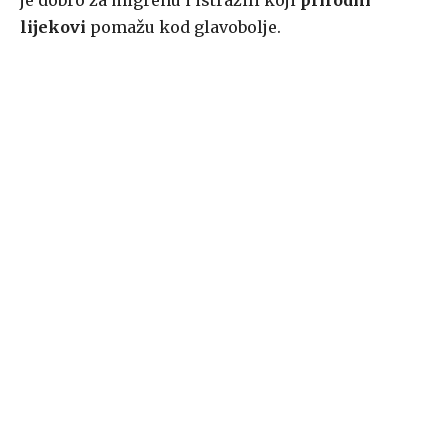
je dobro za migrenu i istražili koji
prirodni
lijekovi
pomažu kod glavobolje.