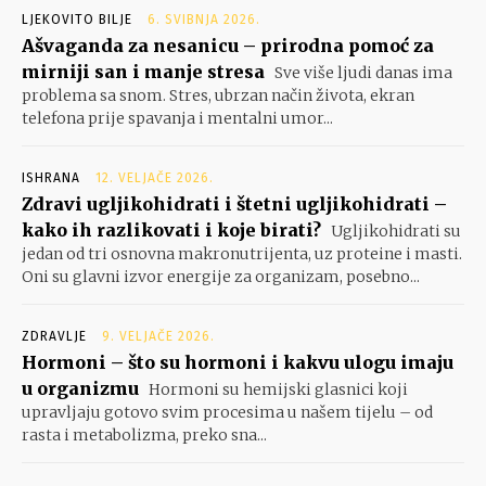
LJEKOVITO BILJE
6. SVIBNJA 2026.
Ašvaganda za nesanicu – prirodna pomoć za
mirniji san i manje stresa
Sve više ljudi danas ima
problema sa snom. Stres, ubrzan način života, ekran
telefona prije spavanja i mentalni umor...
ISHRANA
12. VELJAČE 2026.
Zdravi ugljikohidrati i štetni ugljikohidrati –
kako ih razlikovati i koje birati?
Ugljikohidrati su
jedan od tri osnovna makronutrijenta, uz proteine i masti.
Oni su glavni izvor energije za organizam, posebno...
ZDRAVLJE
9. VELJAČE 2026.
Hormoni – što su hormoni i kakvu ulogu imaju
u organizmu
Hormoni su hemijski glasnici koji
upravljaju gotovo svim procesima u našem tijelu – od
rasta i metabolizma, preko sna...