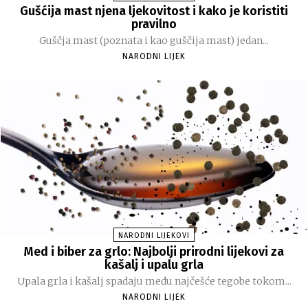
Gušćija mast njena ljekovitost i kako je koristiti
pravilno
Guščja mast (poznata i kao guščija mast) jedan...
NARODNI LIJEK
NARODNI LIJEKOVI
Med i biber za grlo: Najbolji prirodni lijekovi za
kašalj i upalu grla
Upala grla i kašalj spadaju među najčešće tegobe tokom...
NARODNI LIJEK