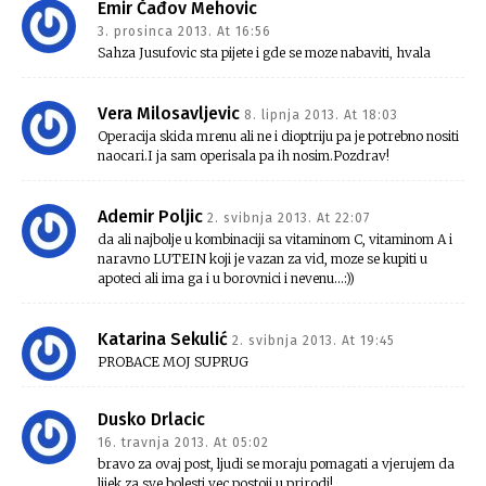
Emir Čađov Mehovic
3. prosinca 2013. At 16:56
Sahza Jusufovic sta pijete i gde se moze nabaviti, hvala
Vera Milosavljevic
8. lipnja 2013. At 18:03
Operacija skida mrenu ali ne i dioptriju pa je potrebno nositi
naocari.I ja sam operisala pa ih nosim.Pozdrav!
Ademir Poljic
2. svibnja 2013. At 22:07
da ali najbolje u kombinaciji sa vitaminom C, vitaminom A i
naravno LUTEIN koji je vazan za vid, moze se kupiti u
apoteci ali ima ga i u borovnici i nevenu…:))
Katarina Sekulić
2. svibnja 2013. At 19:45
PROBACE MOJ SUPRUG
Dusko Drlacic
16. travnja 2013. At 05:02
bravo za ovaj post, ljudi se moraju pomagati a vjerujem da
lijek za sve bolesti vec postoji u prirodi!