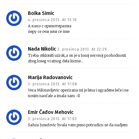
Boika Simic
4. prosinca 2013. At 13:10
А како с оринотерапиа
перу се очи или се пие
Nada Nikolic
3. prosinca 2013. At 22:29
Treba otkloniti uzrok,a on je u losoj nervnoj prohodnosti
zbog loseg vratnog dela kicme…
Marija Radovanovic
3. prosinca 2013. At 17:08
Vera Milosavljevic operirana mi je lena i ugrađene leče i ne
nosim naočale a imala sam -8
Emir Čađov Mehovic
3. prosinca 2013. At 17:03
Sahza Jusufovic hvala vam puno potrudicu se da nadjem