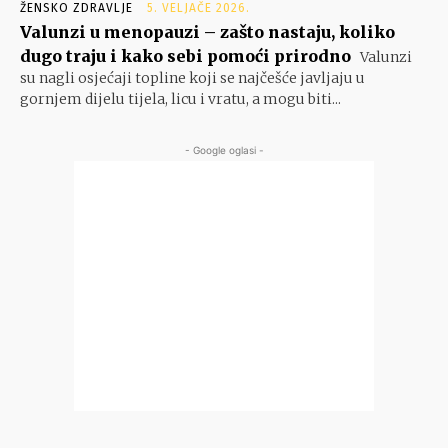
ŽENSKO ZDRAVLJE
5. VELJAČE 2026.
Valunzi u menopauzi – zašto nastaju, koliko
dugo traju i kako sebi pomoći prirodno
Valunzi
su nagli osjećaji topline koji se najčešće javljaju u
gornjem dijelu tijela, licu i vratu, a mogu biti...
- Google oglasi -