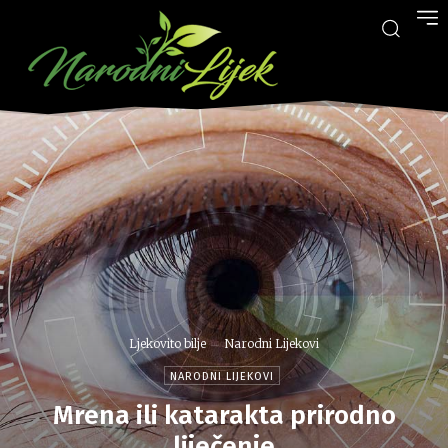
Ljekovito bilje
Narodni Lijekovi
NARODNI LIJEKOVI
Mrena ili katarakta prirodno
liječenje