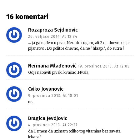
16 komentari
Rozaproza Sejdinovic
26. veljače 2014. At 12:34
… ja ga nađem u pivu. Nerado cugam, ali 2 dl. dnevno, nije
pijanstvo . Do politre dnevno, da ne "hlaapi", do sutra !
Nermana Mlađenović
19. prosinca 2013. At 12:05
Gdje nabaviti pivski kvasac .Hvala
Cviko Jovanovic
9. prosinca 2013. At 18:01
ne.
Dragica Jevdjovic
4. prosinca 2013. At 22:27
da li smem da uzimam toliko tog vitamina bez saveta
lekara?