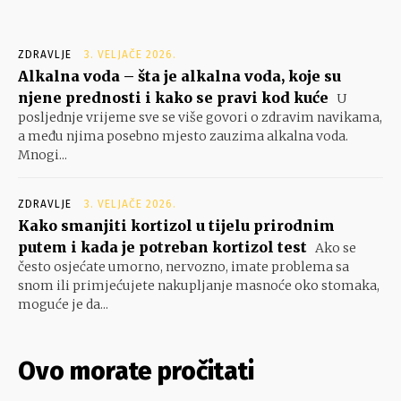
ZDRAVLJE
3. VELJAČE 2026.
Alkalna voda – šta je alkalna voda, koje su
njene prednosti i kako se pravi kod kuće
U
posljednje vrijeme sve se više govori o zdravim navikama,
a među njima posebno mjesto zauzima alkalna voda.
Mnogi...
ZDRAVLJE
3. VELJAČE 2026.
Kako smanjiti kortizol u tijelu prirodnim
putem i kada je potreban kortizol test
Ako se
često osjećate umorno, nervozno, imate problema sa
snom ili primjećujete nakupljanje masnoće oko stomaka,
moguće je da...
Ovo morate pročitati