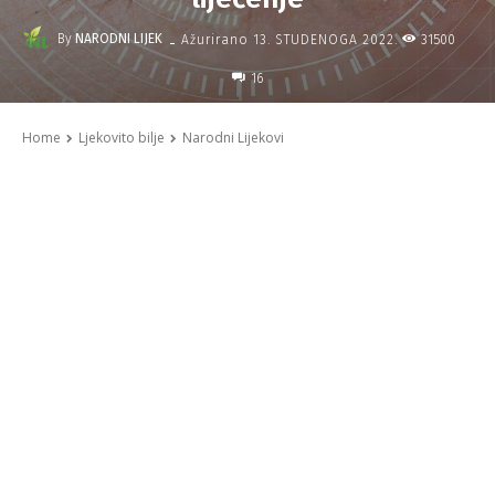
-
By
NARODNI LIJEK
31500
Ažurirano
13. STUDENOGA 2022.
16
Home
Ljekovito bilje
Narodni Lijekovi