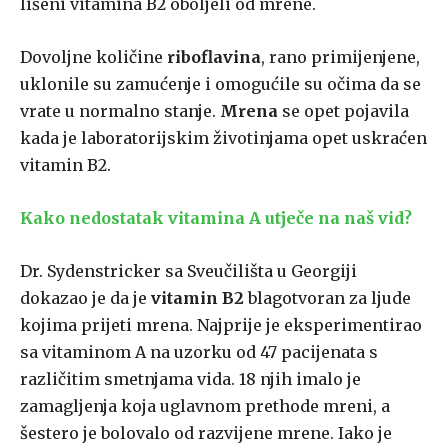
lišeni vitamina B2 oboljeli od mrene.
Dovoljne količine
riboflavina
, rano primijenjene,
uklonile su zamućenje i omogućile su očima da se
vrate u normalno stanje.
Mrena
se opet pojavila
kada je laboratorijskim životinjama opet uskraćen
vitamin B2.
Kako nedostatak vitamina A utječe na naš vid?
Dr. Sydenstricker sa Sveučilišta u Georgiji
dokazao je da je
vitamin B2
blagotvoran za ljude
kojima prijeti mrena. Najprije je eksperimentirao
sa vitaminom A na uzorku od 47 pacijenata s
različitim smetnjama vida. 18 njih imalo je
zamagljenja koja uglavnom prethode mreni, a
šestero je bolovalo od razvijene mrene. Iako je