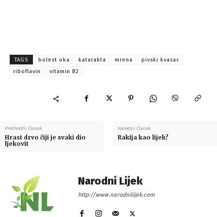
TAGS
bolest oka
katarakta
mrena
pivski kvasac
riboflavin
vitamin B2
Prethodni članak
Naredni članak
Hrast drvo čiji je svaki dio
Rakija kao lijek?
ljekovit
Narodni Lijek
http://www.narodnilijek.com