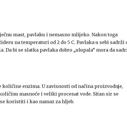
iječnu mast, pavlaku i nemasno mlijeko. Nakon toga
žideru na temperaturi od 2 do 5 C. Pavlaka u sebi sadrži 
ka. Da bi se slatka pavlaka dobro „ulupala“ mora da sadr
 količine enzima. U zavisnosti od načina proizvodnje,
 količinu masnoće i veliki procenat vode. Sitan sir se
se koristiti i kao namaz za hljeb.