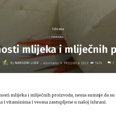
Ishrana
ISHRANA
osti mlijeka i mliječnih
-
By
NARODNI LIJEK
1426
Ažurirano
9. PROSINCA 2023.
1
dnosti mlijeka i mliječnih proizvoda, nema sumnje da su 
 i vitaminima i veoma zastupljene u našoj ishrani.