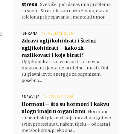
stresa
Sve više ljudi danas ima problema
sa snom. Stres, ubrzan način života, ekran
telefona prije spavanja i mentalni umor...
10
ISHRANA
12. VELJAČE 2026.
Zdravi ugljikohidrati i štetni
ugljikohidrati – kako ih
razlikovati i koje birati?
Ugljikohidrati su jedan od tri osnovna
makronutrijenta, uz proteine i masti. Oni
su glavni izvor energije za organizam,
posebno...
ZDRAVLJE
9. VELJAČE 2026.
Hormoni – što su hormoni i kakvu
ulogu imaju u organizmu
Hormoni
su hemijski glasnici koji upravljaju gotovo
svim procesima u našem tijelu – od rasta i
metabolizma, preko sna...