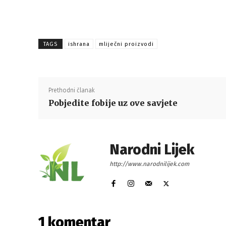
TAGS
ishrana
mliječni proizvodi
Prethodni članak
Pobjedite fobije uz ove savjete
Narodni Lijek
http://www.narodnilijek.com
1 komentar