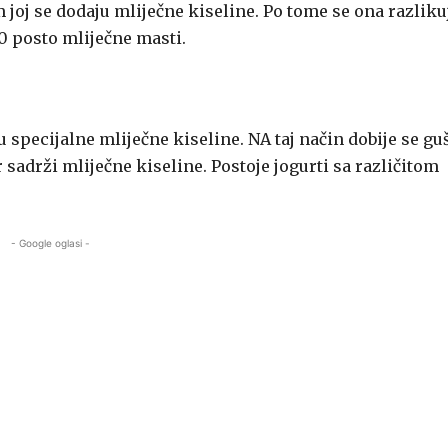
 joj se dodaju mliječne kiseline. Po tome se ona razliku
30 posto mliječne masti.
 specijalne mliječne kiseline. NA taj način dobije se gu
r sadrži mliječne kiseline. Postoje jogurti sa različitom
- Google oglasi -