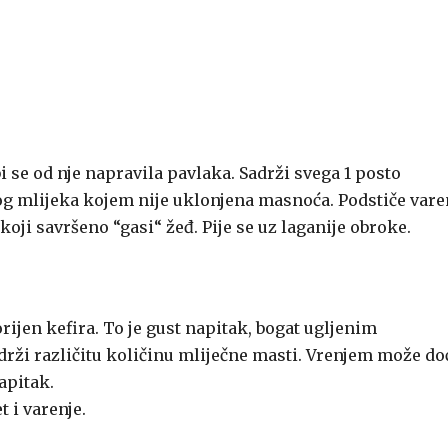
i se od nje napravila pavlaka. Sadrži svega 1 posto
nog mlijeka kojem nije uklonjena masnoća. Podstiče vare
oji savršeno “gasi“ žeđ. Pije se uz laganije obroke.
orijen kefira. To je gust napitak, bogat ugljenim
adrži različitu količinu mliječne masti. Vrenjem može do
apitak.
t i varenje.