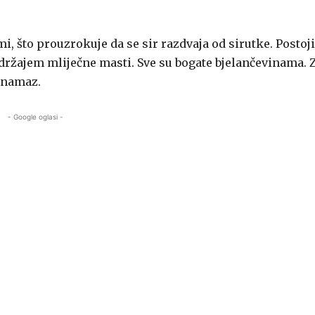
mi, što prouzrokuje da se sir razdvaja od sirutke. Postoji
držajem mliječne masti. Sve su bogate bjelančevinama. 
 namaz.
- Google oglasi -