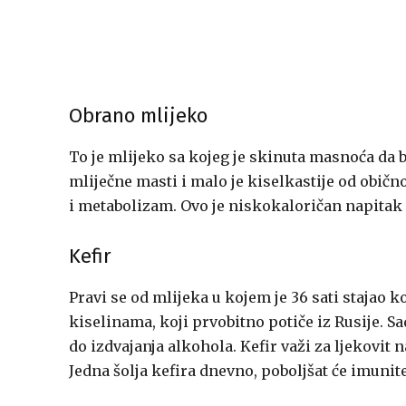
Obrano mlijeko
To je mlijeko sa kojeg je skinuta masnoća da b
mliječne masti i malo je kiselkastije od obič
i metabolizam. Ovo je niskokaloričan napitak k
Kefir
Pravi se od mlijeka u kojem je 36 sati stajao k
kiselinama, koji prvobitno potiče iz Rusije. S
do izdvajanja alkohola. Kefir važi za ljekovit n
Jedna šolja kefira dnevno, poboljšat će imunite