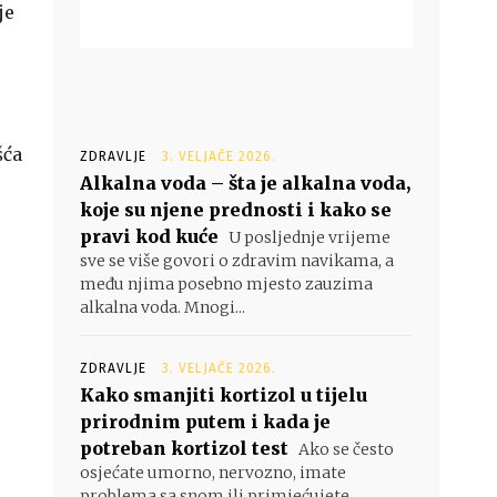
je
šća
ZDRAVLJE
3. VELJAČE 2026.
Alkalna voda – šta je alkalna voda,
koje su njene prednosti i kako se
pravi kod kuće
U posljednje vrijeme
sve se više govori o zdravim navikama, a
među njima posebno mjesto zauzima
alkalna voda. Mnogi...
ZDRAVLJE
3. VELJAČE 2026.
Kako smanjiti kortizol u tijelu
prirodnim putem i kada je
potreban kortizol test
Ako se često
osjećate umorno, nervozno, imate
problema sa snom ili primjećujete