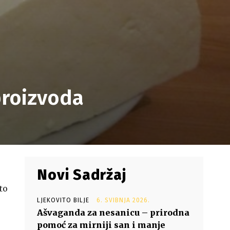
 proizvoda
Novi Sadržaj
to
LJEKOVITO BILJE
6. SVIBNJA 2026.
Ašvaganda za nesanicu – prirodna
pomoć za mirniji san i manje