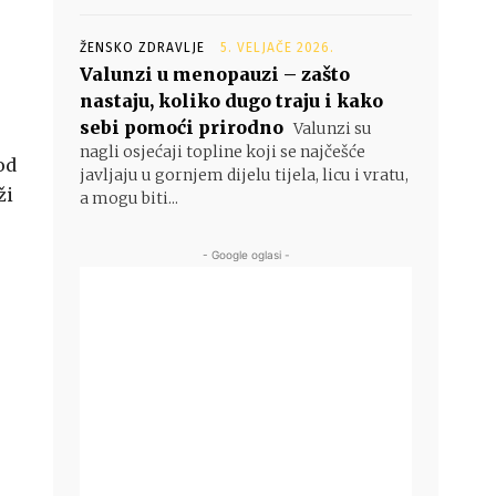
ŽENSKO ZDRAVLJE
5. VELJAČE 2026.
Valunzi u menopauzi – zašto
nastaju, koliko dugo traju i kako
sebi pomoći prirodno
Valunzi su
nagli osjećaji topline koji se najčešće
od
javljaju u gornjem dijelu tijela, licu i vratu,
ži
a mogu biti...
- Google oglasi -