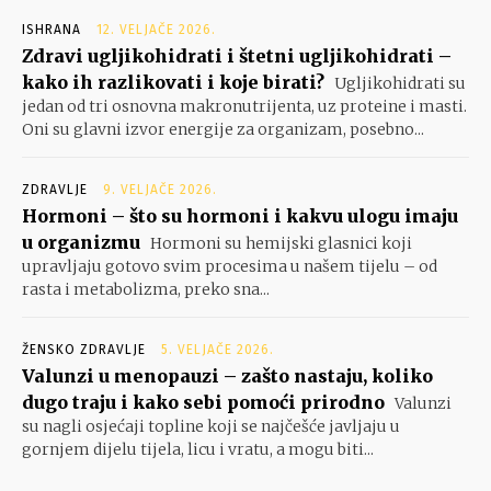
ISHRANA
12. VELJAČE 2026.
Zdravi ugljikohidrati i štetni ugljikohidrati –
kako ih razlikovati i koje birati?
Ugljikohidrati su
jedan od tri osnovna makronutrijenta, uz proteine i masti.
Oni su glavni izvor energije za organizam, posebno...
ZDRAVLJE
9. VELJAČE 2026.
Hormoni – što su hormoni i kakvu ulogu imaju
u organizmu
Hormoni su hemijski glasnici koji
upravljaju gotovo svim procesima u našem tijelu – od
rasta i metabolizma, preko sna...
ŽENSKO ZDRAVLJE
5. VELJAČE 2026.
Valunzi u menopauzi – zašto nastaju, koliko
dugo traju i kako sebi pomoći prirodno
Valunzi
su nagli osjećaji topline koji se najčešće javljaju u
gornjem dijelu tijela, licu i vratu, a mogu biti...