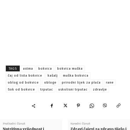
TAGS
astma
bokvica
bokvica muška
čaj od lista bokvice
kašalj
muška bokvica
oblog od bokvice
obloge
prirodni lijek za pluća
rane
Sok od bokvice
trputac
uskolisni trputac
zdravlje
Prethodni članak
Naredni članak
Nutritivna vrijednost i
Zdravi čajevi za zdravo tijelo i