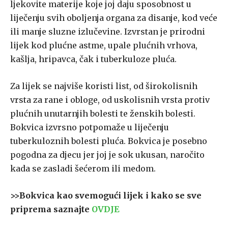
ljekovite materije koje joj daju sposobnost u
liječenju svih oboljenja organa za disanje, kod veće
ili manje sluzne izlučevine. Izvrstan je prirodni
lijek kod plućne astme, upale plućnih vrhova,
kašlja, hripavca, čak i tuberkuloze pluća.
Za lijek se najviše koristi list, od širokolisnih
vrsta za rane i obloge, od uskolisnih vrsta protiv
plućnih unutarnjih bolesti te ženskih bolesti.
Bokvica izvrsno potpomaže u liječenju
tuberkuloznih bolesti pluća. Bokvica je posebno
pogodna za djecu jer joj je sok ukusan, naročito
kada se zasladi šećerom ili medom.
>>Bokvica kao svemogući lijek i kako se sve
priprema saznajte
OVDJE