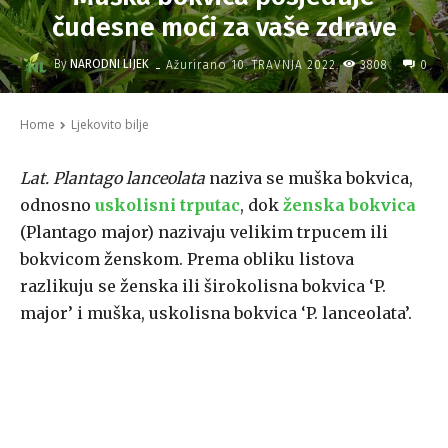
čudesne moći za vaše zdrave
-
By
NARODNI LIJEK
3808
Ažurirano
10. TRAVNJA 2022.
0
Home
Ljekovito bilje
Lat. Plantago lanceolata
naziva se muška bokvica,
odnosno
uskolisni trputac
, dok
ženska bokvica
(Plantago major) nazivaju velikim trpucem ili
bokvicom ženskom. Prema obliku listova
razlikuju se ženska ili širokolisna bokvica ‘P.
major’ i muška, uskolisna bokvica ‘P. lanceolata’.