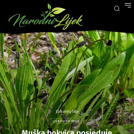
Ljekovito bilje
LJEKOVITO BILJE
Muška bokvica posjeduje