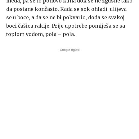
meda, pa se to ponovo kuha dok se ne zgusne tako
da postane končasto. Kada se sok ohladi, ulijeva
se u boce, a da se ne bi pokvario, doda se svakoj
boci čašica rakije. Prije upotrebe pomiješa se sa
toplom vodom, pola – pola.
- Google oglasi -