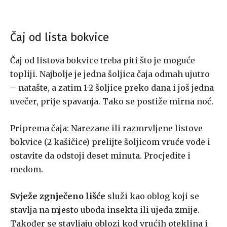
Čaj od lista bokvice
Čaj od listova bokvice treba piti što je moguće
topliji. Najbolje je jedna šoljica čaja odmah ujutro
– natašte, a zatim 1-2 šoljice preko dana i još jedna
uvečer, prije spavanja. Tako se postiže mirna noć.
Priprema čaja: Narezane ili razmrvljene listove
bokvice (2 kašičice) prelijte šoljicom vruće vode i
ostavite da odstoji deset minuta. Procjedite i
medom.
Svježe zgnječeno lišće
služi kao oblog koji se
stavlja na mjesto uboda insekta ili ujeda zmije.
Također se stavljaju oblozi kod vrućih oteklina i