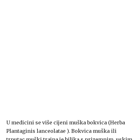
U medicini se više cijeni muška bokvica (Herba
Plantaginis lanceolatae ). Bokvica muška ili
trputac muški trajna je biljka s prizemnim, uskim,