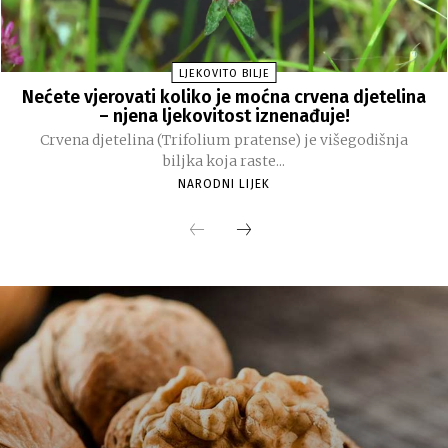
LJEKOVITO BILJE
Nećete vjerovati koliko je moćna crvena djetelina
– njena ljekovitost iznenađuje!
Crvena djetelina (Trifolium pratense) je višegodišnja
biljka koja raste...
NARODNI LIJEK