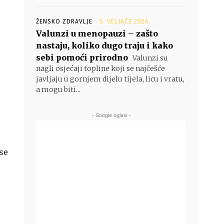
ŽENSKO ZDRAVLJE
5. VELJAČE 2026.
Valunzi u menopauzi – zašto
nastaju, koliko dugo traju i kako
sebi pomoći prirodno
Valunzi su
nagli osjećaji topline koji se najčešće
javljaju u gornjem dijelu tijela, licu i vratu,
a mogu biti...
- Google oglasi -
se