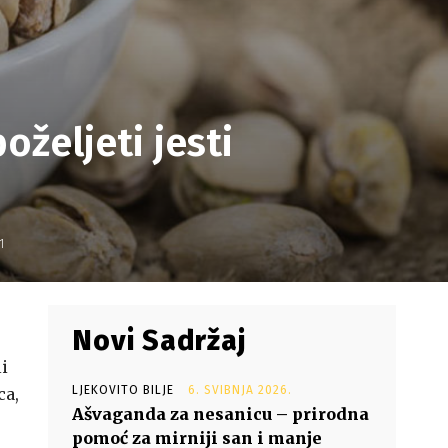
željeti jesti
1
Novi Sadržaj
li
LJEKOVITO BILJE
6. SVIBNJA 2026.
ca,
Ašvaganda za nesanicu – prirodna
pomoć za mirniji san i manje