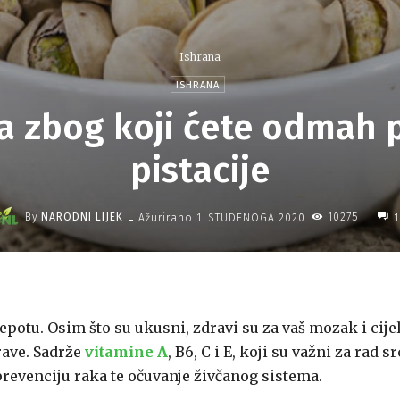
Ishrana
ISHRANA
 zbog koji ćete odmah po
pistacije
-
By
NARODNI LIJEK
10275
Ažurirano
1. STUDENOGA 2020.
1
jepotu. Osim što su ukusni, zdravi su za vaš mozak i cije
rave. Sadrže
vitamine A
, B6, C i E, koji su važni za rad sr
 prevenciju raka te očuvanje živčanog sistema.