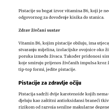
Pistacije su bogat izvor vitamina B6, koji je
odgovornog za dovođenje kisika do stanica.
Zdrav živčani sustav
Vitamin B6, kojim pistacije obiluju, ima utjeca
stvaranju mijelina, izolacijske ovojnice oko 
poruka između živaca. Također pridonosi sint
koje smiruju prijenos živčanih impulsa kroz ži
tip-top formi, jedite pistacije.
Pistacije za
zdravlje očiju
Pistacija sadrži dvije karotenoide kojih nema 
djeluju kao zaštitni antioksidansi braneći tk
rizikom od razvoja senilne makularne degenera