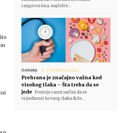
razgovorima, najčešće...
što
zam
ISHRANA
3. STUDENOGA 2022.
Prehrana je značajno važna kod
visokog tlaka – Šta treba da se
jede
Postoje razni načini da se
ini
vrijednosti krvnog tlaka drže...
a u