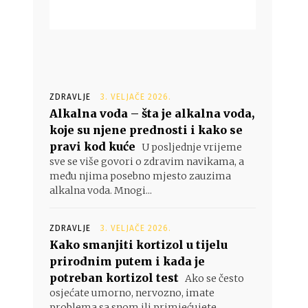
ZDRAVLJE
3. VELJAČE 2026.
Alkalna voda – šta je alkalna voda,
koje su njene prednosti i kako se
pravi kod kuće
U posljednje vrijeme
sve se više govori o zdravim navikama, a
među njima posebno mjesto zauzima
alkalna voda. Mnogi...
ZDRAVLJE
3. VELJAČE 2026.
Kako smanjiti kortizol u tijelu
prirodnim putem i kada je
potreban kortizol test
Ako se često
osjećate umorno, nervozno, imate
problema sa snom ili primjećujete