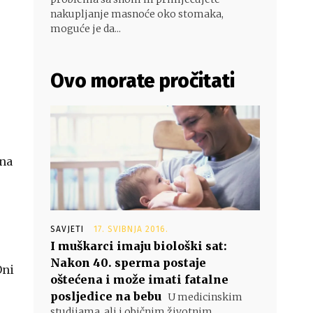
nakupljanje masnoće oko stomaka,
moguće je da...
Ovo morate pročitati
ina
SAVJETI
17. SVIBNJA 2016.
I muškarci imaju biološki sat:
Nakon 40. sperma postaje
Oni
oštećena i može imati fatalne
posljedice na bebu
U medicinskim
studijama, ali i običnim životnim