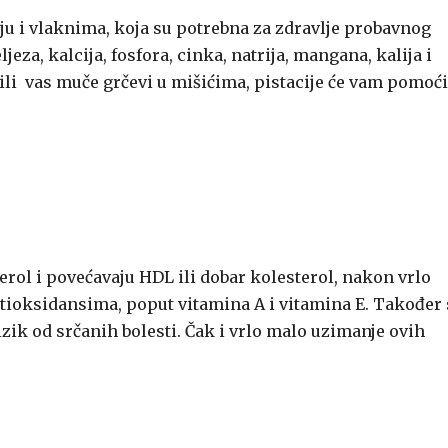
u i vlaknima, koja su potrebna za zdravlje probavnog
jeza, kalcija, fosfora, cinka, natrija, mangana, kalija i
ili vas muče grčevi u mišićima, pistacije će vam pomoći
erol i povećavaju HDL ili dobar kolesterol, nakon vrlo
tioksidansima, poput vitamina A i vitamina E. Također 
rizik od srčanih bolesti. Čak i vrlo malo uzimanje ovih