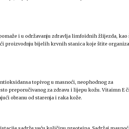
pomaže i u održavanju zdravlja limfoidnih žlijezda, kao 
ući proizvodnju bijelih krvnih stanica koje štite organi
antioksidansa topivog u masnoći, neophodnog za
sto preporučivanog za zdravu i lijepu kožu. Vitaimn E č
ajući obranu od starenja i raka kože.
stacije sadrže veću količinu preoteina. Sadržaj masnoć