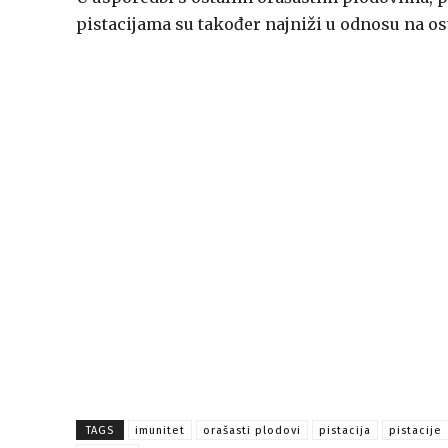
pistacijama su također najniži u odnosu na os
TAGS
imunitet
orašasti plodovi
pistacija
pistacije