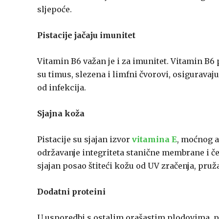
sljepoće.
Pistacije
jačaju imunitet
Vitamin B6 važan je i za imunitet. Vitamin B6 
su timus, slezena i limfni čvorovi, osiguravaj
od infekcija.
Sjajna koža
Pistacije su sjajan izvor
vitamina E
, moćnog 
održavanje integriteta stanične membrane i če
sjajan posao štiteći kožu od UV zračenja, pruž
Dodatni proteini
U usporedbi s ostalim orašastim plodovima, pi