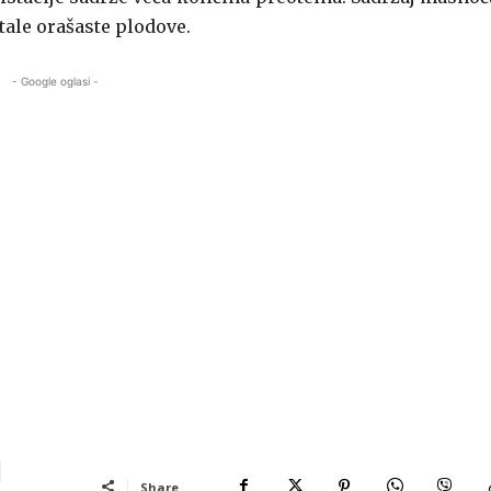
tale orašaste plodove.
- Google oglasi -
Share