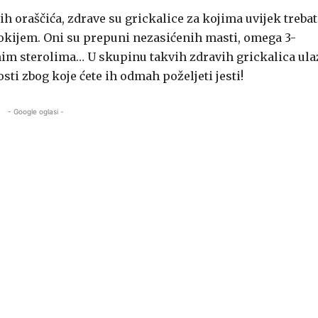
h oraščića, zdrave su grickalice za kojima uvijek trebat
okijem. Oni su prepuni nezasićenih masti, omega 3-
nim sterolima… U skupinu takvih zdravih grickalica ula
osti zbog koje ćete ih odmah poželjeti jesti!
- Google oglasi -