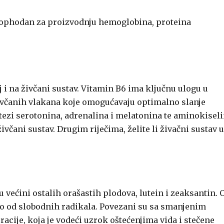
 neophodan za proizvodnju hemoglobina, proteina
j i na živčani sustav. Vitamin B6 ima ključnu ulogu u
živčanih vlakana koje omogućavaju optimalno slanje
ezi serotonina, adrenalina i melatonina te aminokisel
včani sustav. Drugim riječima, želite li živačni sustav u
u većini ostalih orašastih plodova, lutein i zeaksantin. 
ivo od slobodnih radikala. Povezani su sa smanjenim
cije, koja je vodeći uzrok oštećenjima vida i stečene