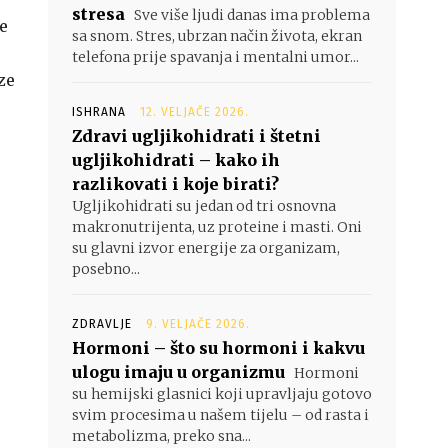
stresa
Sve više ljudi danas ima problema
e
sa snom. Stres, ubrzan način života, ekran
telefona prije spavanja i mentalni umor...
ze
ISHRANA
12. VELJAČE 2026.
Zdravi ugljikohidrati i štetni
ugljikohidrati – kako ih
razlikovati i koje birati?
Ugljikohidrati su jedan od tri osnovna
makronutrijenta, uz proteine i masti. Oni
su glavni izvor energije za organizam,
posebno...
ZDRAVLJE
9. VELJAČE 2026.
Hormoni – što su hormoni i kakvu
ulogu imaju u organizmu
Hormoni
su hemijski glasnici koji upravljaju gotovo
svim procesima u našem tijelu – od rasta i
metabolizma, preko sna...