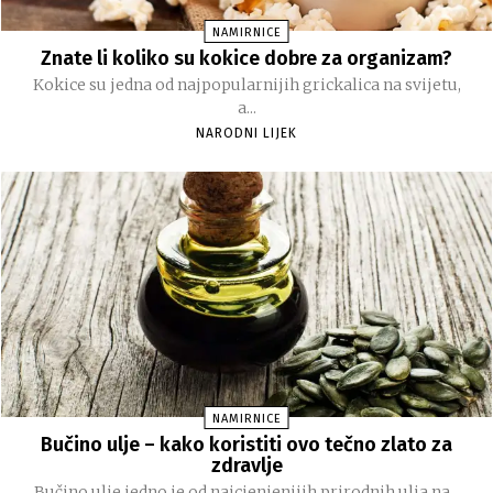
NAMIRNICE
Znate li koliko su kokice dobre za organizam?
Kokice su jedna od najpopularnijih grickalica na svijetu,
a...
NARODNI LIJEK
NAMIRNICE
Bučino ulje – kako koristiti ovo tečno zlato za
zdravlje
Bučino ulje jedno je od najcjenjenijih prirodnih ulja na...