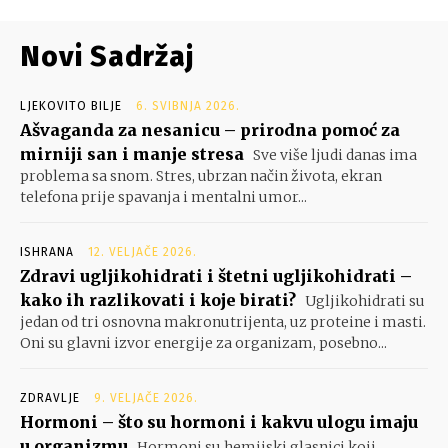
Novi Sadržaj
LJEKOVITO BILJE
6. SVIBNJA 2026.
Ašvaganda za nesanicu – prirodna pomoć za
mirniji san i manje stresa
Sve više ljudi danas ima
problema sa snom. Stres, ubrzan način života, ekran
telefona prije spavanja i mentalni umor...
ISHRANA
12. VELJAČE 2026.
Zdravi ugljikohidrati i štetni ugljikohidrati –
kako ih razlikovati i koje birati?
Ugljikohidrati su
jedan od tri osnovna makronutrijenta, uz proteine i masti.
Oni su glavni izvor energije za organizam, posebno...
ZDRAVLJE
9. VELJAČE 2026.
Hormoni – što su hormoni i kakvu ulogu imaju
u organizmu
Hormoni su hemijski glasnici koji