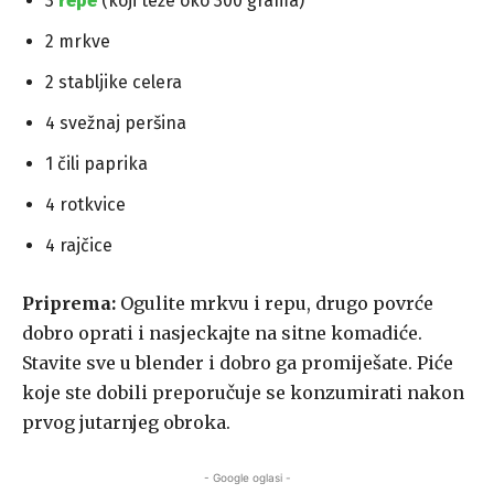
3
repe
(koji teže oko 300 grama)
2 mrkve
2 stabljike celera
4 svežnaj peršina
1 čili paprika
4 rotkvice
4 rajčice
Priprema:
Ogulite mrkvu i repu, drugo povrće
dobro oprati i nasjeckajte na sitne komadiće.
Stavite sve u blender i dobro ga promiješate. Piće
koje ste dobili preporučuje se konzumirati nakon
prvog jutarnjeg obroka.
- Google oglasi -