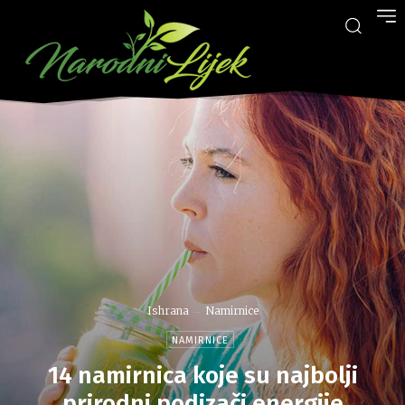
Ishrana
Namirnice
NAMIRNICE
14 namirnica koje su najbolji
prirodni podizači energije