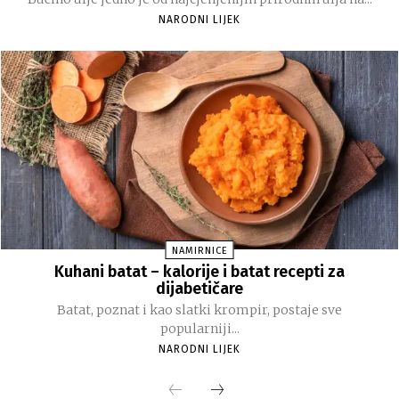
NARODNI LIJEK
NAMIRNICE
Kuhani batat – kalorije i batat recepti za
dijabetičare
Batat, poznat i kao slatki krompir, postaje sve
popularniji...
NARODNI LIJEK