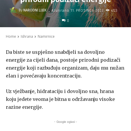
-
By
NARODNI LIJEK
4123
Ažurirano
11. PROSINCA 2023.
0
Home
Ishrana
Namirnice
Da biste se uspješno snabdjeli sa dovoljno
energije za cijeli dana, postoje prirodni podizači
energije koji razbuđuju organizam, daju mu nužan
elan i povećavaju koncentraciju.
Uz vježbanje, hidrataciju i dovoljno sna, hrana
koju jedete veoma je bitna u održavanju visoke
razine energije.
- Google oglasi -