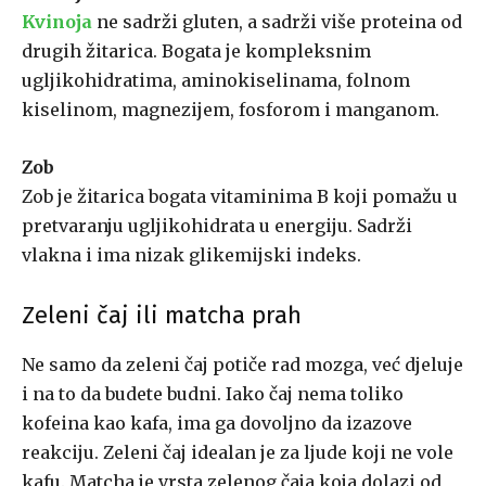
Kvinoja
ne sadrži gluten, a sadrži više proteina od
drugih žitarica. Bogata je kompleksnim
ugljikohidratima, aminokiselinama, folnom
kiselinom, magnezijem, fosforom i manganom.
Zob
Zob je žitarica bogata vitaminima B koji pomažu u
pretvaranju ugljikohidrata u energiju. Sadrži
vlakna i ima nizak glikemijski indeks.
Zeleni čaj ili matcha prah
Ne samo da zeleni čaj potiče rad mozga, već djeluje
i na to da budete budni. Iako čaj nema toliko
kofeina kao kafa, ima ga dovoljno da izazove
reakciju. Zeleni čaj idealan je za ljude koji ne vole
kafu. Matcha je vrsta zelenog čaja koja dolazi od