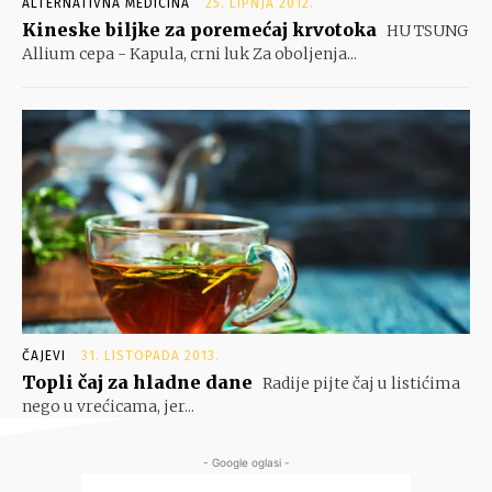
ALTERNATIVNA MEDICINA
25. LIPNJA 2012.
Kineske biljke za poremećaj krvotoka
HU TSUNG
Allium cepa - Kapula, crni luk Za oboljenja...
ČAJEVI
31. LISTOPADA 2013.
Topli čaj za hladne dane
Radije pijte čaj u listićima
nego u vrećicama, jer...
- Google oglasi -