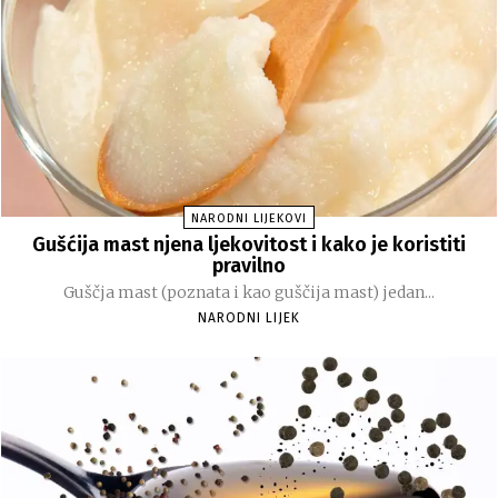
NARODNI LIJEKOVI
Gušćija mast njena ljekovitost i kako je koristiti
pravilno
Guščja mast (poznata i kao guščija mast) jedan...
NARODNI LIJEK