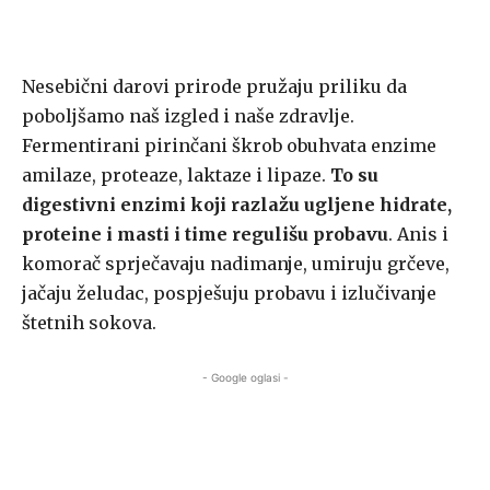
Nesebični darovi prirode pružaju priliku da
poboljšamo naš izgled i naše zdravlje.
Fermentirani pirinčani škrob obuhvata enzime
amilaze, proteaze, laktaze i lipaze.
To su
digestivni enzimi koji razlažu ugljene hidrate,
proteine i masti i time regulišu probavu
. Anis i
komorač sprječavaju nadimanje, umiruju grčeve,
jačaju želudac, pospješuju probavu i izlučivanje
štetnih sokova.
- Google oglasi -