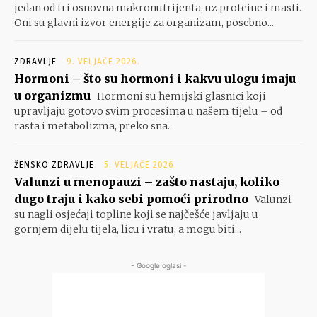
jedan od tri osnovna makronutrijenta, uz proteine i masti.
Oni su glavni izvor energije za organizam, posebno...
ZDRAVLJE
9. VELJAČE 2026.
Hormoni – što su hormoni i kakvu ulogu imaju
u organizmu
Hormoni su hemijski glasnici koji
upravljaju gotovo svim procesima u našem tijelu – od
rasta i metabolizma, preko sna...
ŽENSKO ZDRAVLJE
5. VELJAČE 2026.
Valunzi u menopauzi – zašto nastaju, koliko
dugo traju i kako sebi pomoći prirodno
Valunzi
su nagli osjećaji topline koji se najčešće javljaju u
gornjem dijelu tijela, licu i vratu, a mogu biti...
- Google oglasi -