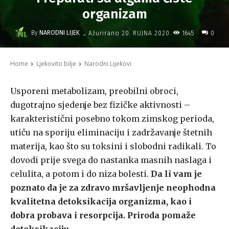
organizam
-
By
NARODNI LIJEK
1645
Ažurirano
20. RUJNA 2020.
0
Home
Ljekovito bilje
Narodni Lijekovi
Usporeni metabolizam, preobilni obroci,
dugotrajno sjedenje bez fizičke aktivnosti –
karakteristični posebno tokom zimskog perioda,
utiču na sporiju eliminaciju i zadržavanje štetnih
materija, kao što su toksini i slobodni radikali. To
dovodi prije svega do nastanka masnih naslaga i
celulita, a potom i do niza bolesti.
Da li vam je
poznato da je za zdravo mršavljenje neophodna
kvalitetna detoksikacija organizma, kao i
dobra probava i resorpcija. Priroda pomaže