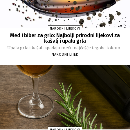
NARODNI LIJEKOVI
Med i biber za grlo: Najbolji prirodni lijekovi za
kašalj i upalu grla
Upala grla i kašalj spadaju među najčešće tegobe tokom...
NARODNI LIJEK
NARODNI LIJEKOVI