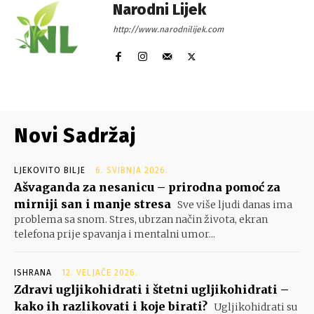
Narodni Lijek
http://www.narodnilijek.com
Novi Sadržaj
LJEKOVITO BILJE
6. SVIBNJA 2026.
Ašvaganda za nesanicu – prirodna pomoć za
mirniji san i manje stresa
Sve više ljudi danas ima
problema sa snom. Stres, ubrzan način života, ekran
telefona prije spavanja i mentalni umor...
ISHRANA
12. VELJAČE 2026.
Zdravi ugljikohidrati i štetni ugljikohidrati –
kako ih razlikovati i koje birati?
Ugljikohidrati su