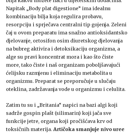
bilja kakvu možete naći u dijetetskim dodacima.
Napitak „Body plat digestione“ ima idealnu
kombinaciju bilja koja regulira probavu,
resorpciju i sprječava centralni tip gojenja. Zeleni
čaj u ovom preparatu ima snažno antioksidantsko
djelovanje, ortosifon osim diuretskog djelovanja
na bubreg aktivira i detoksikaciju organizma, a
alge su pravi koncentrat mora i kao što čiste
more, tako čiste i naš organizam poboljšavajući
ćelijsku razmjenu i eliminaciju metabolita u
organizmu. Preparat se preporučuje u slučaju
oteklina, zadržavanja vode u organizmu i celulita.
Zatim tu su i „Britania“ napici na bazi algi koji
sadrže gospin plašt (silimarin) koji jača sve
funkcije jetre, organa koji pročišćava krv od
toksičnih materija.
Artičoka smanjuje nivo uree