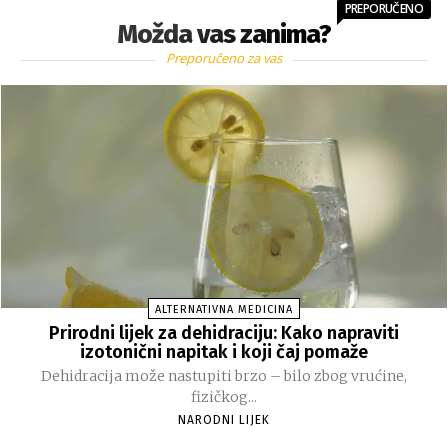
PREPORUČENO
Možda vas zanima?
Preporučeno za vas
ALTERNATIVNA MEDICINA
Prirodni lijek za dehidraciju: Kako napraviti
izotonični napitak i koji čaj pomaže
Dehidracija može nastupiti brzo – bilo zbog vrućine,
fizičkog...
NARODNI LIJEK