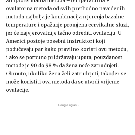
Simptotermalna metoda – temperaturna +
ovulatorna metoda od svih prethodno navedenih
metoda najbolja je kombinacija mjerenja bazalne
temperature i opažanje promjena cervikalne sluzi,
jer će najvjerovatnije tačno odrediti ovulaciju. U
Americi postoje posebni instruktori koji
podučavaju par kako pravilno koristi ovu metodu,
i ako se potpuno pridržavaju uputa, pouzdanost
metode je 90 do 98 % da žena neće zatrudnjeti.
Obrnuto, ukoliko žena želi zatrudnjeti, također se
može koristiti ova metoda da se utvrdi vrijeme
ovulacije.
- Google oglasi -