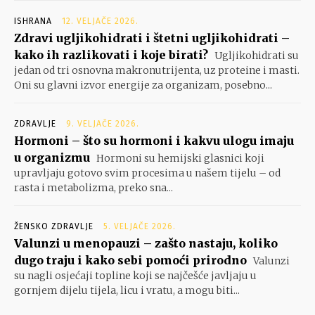
ISHRANA
12. VELJAČE 2026.
Zdravi ugljikohidrati i štetni ugljikohidrati –
kako ih razlikovati i koje birati?
Ugljikohidrati su
jedan od tri osnovna makronutrijenta, uz proteine i masti.
Oni su glavni izvor energije za organizam, posebno...
ZDRAVLJE
9. VELJAČE 2026.
Hormoni – što su hormoni i kakvu ulogu imaju
u organizmu
Hormoni su hemijski glasnici koji
upravljaju gotovo svim procesima u našem tijelu – od
rasta i metabolizma, preko sna...
ŽENSKO ZDRAVLJE
5. VELJAČE 2026.
Valunzi u menopauzi – zašto nastaju, koliko
dugo traju i kako sebi pomoći prirodno
Valunzi
su nagli osjećaji topline koji se najčešće javljaju u
gornjem dijelu tijela, licu i vratu, a mogu biti...