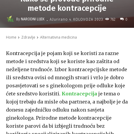
metode kontracepcije
-
By
NARODNI LIJEK
762
Ažurirano
4. KOLOVOZA 2023.
0
Home
Zdravlje
Alternativna medicina
Kontracepcija je pojam koji se koristi za razne
metode i sredstva koji se koriste kao zaštita od
neželjene trudnoće. Izbor kontracepcijske metode
ili sredstva ovisi od mnogih stvari i vrlo je dobro
posavjetovati se s ginekologom prije odluke koje
ćete sredstvo koristiti.
Kontracepcija
je tema o
kojoj trebaju da misle oba partnera, a najbolje je da
donesu zajedničku odluku nakon savjeta
ginekologa. Prirodne metode kontracepcije
koriste parovi da bi izbjegli trudnoću bez