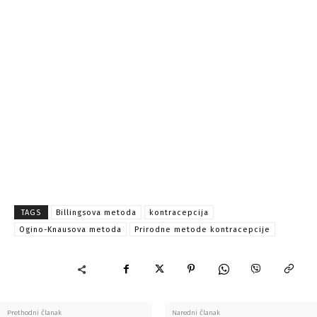
TAGS
Billingsova metoda
kontracepcija
Ogino-Knausova metoda
Prirodne metode kontracepcije
Prethodni članak
Naredni članak