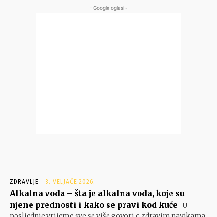
- Google oglasi -
ZDRAVLJE
3. VELJAČE 2026.
Alkalna voda – šta je alkalna voda, koje su
njene prednosti i kako se pravi kod kuće
U
posljednje vrijeme sve se više govori o zdravim navikama,