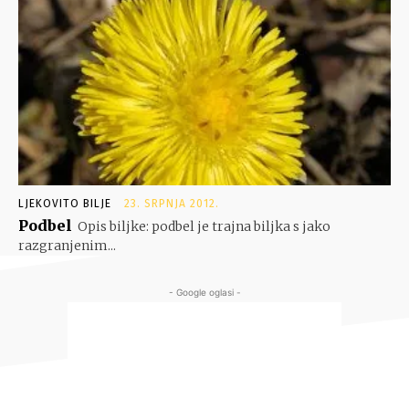
LJEKOVITO BILJE
23. SRPNJA 2012.
Podbel
Opis biljke: podbel je trajna biljka s jako
razgranjenim...
- Google oglasi -