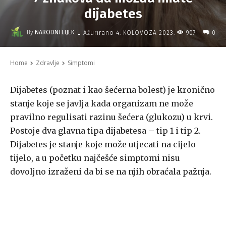
dijabetes
-
By
NARODNI LIJEK
907
Ažurirano
4. KOLOVOZA 2023.
0
Home
Zdravlje
Simptomi
Dijabetes (poznat i kao šećerna bolest) je kronično
stanje koje se javlja kada organizam ne može
pravilno regulisati razinu šećera (glukozu) u krvi.
Postoje dva glavna tipa dijabetesa – tip 1 i tip 2.
Dijabetes je stanje koje može utjecati na cijelo
tijelo, a u početku najčešće simptomi nisu
dovoljno izraženi da bi se na njih obraćala pažnja.