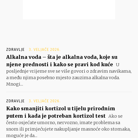
ZDRAVLJE
3. VELJAČE 2026.
Alkalna voda – šta je alkalna voda, koje su
njene prednosti i kako se pravi kod kuće
U
posljednje vrijeme sve se više govori o zdravim navikama,
a među njima posebno mjesto zauzima alkalna voda.
Mnogi...
ZDRAVLJE
3. VELJAČE 2026.
Kako smanjiti kortizol u tijelu prirodnim
putem i kada je potreban kortizol test
Ako se
često osjećate umorno, nervozno, imate problema sa
snom ili primjećujete nakupljanje masnoće oko stomaka,
moguće je da...