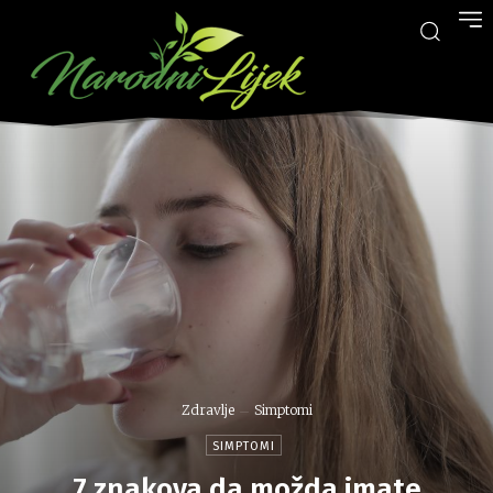
Zdravlje
Simptomi
SIMPTOMI
7 znakova da možda imate