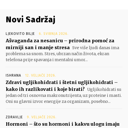
Novi Sadržaj
LJEKOVITO BILJE
6. SVIBNJA 2026.
Ašvaganda za nesanicu – prirodna pomoć za
mirniji san i manje stresa
Sve više ljudi danas ima
problema sa snom. Stres, ubrzan način života, ekran
telefona prije spavanja i mentalni umor...
ISHRANA
12. VELJAČE 2026.
Zdravi ugljikohidrati i štetni ugljikohidrati –
kako ih razlikovati i koje birati?
Ugljikohidrati su
jedan od tri osnovna makronutrijenta, uz proteine i masti.
Oni su glavni izvor energije za organizam, posebno...
ZDRAVLJE
9. VELJAČE 2026.
Hormoni – što su hormoni i kakvu ulogu imaju