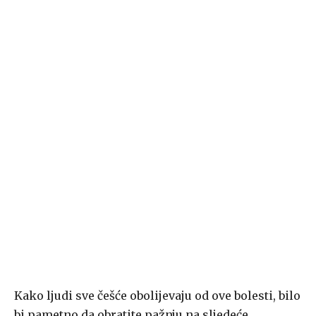
Kako ljudi sve češće obolijevaju od ove bolesti, bilo
bi pametno da obratite pažnju na sljedeće