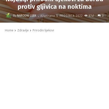
protiv gljivica na noktima
-
By
NARODNI LIJEK
8741
Ažurirano
5. PROSINCA 2022.
0
Home
Zdravlje
Prirodni lijekovi