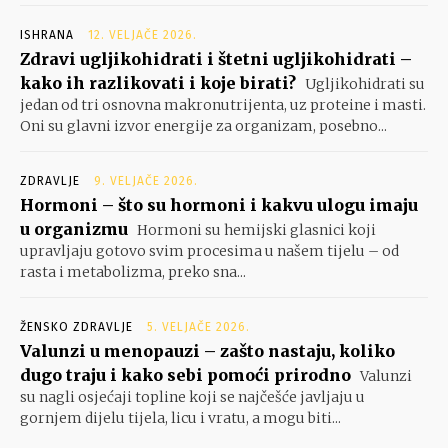
ISHRANA
12. VELJAČE 2026.
Zdravi ugljikohidrati i štetni ugljikohidrati –
kako ih razlikovati i koje birati?
Ugljikohidrati su
jedan od tri osnovna makronutrijenta, uz proteine i masti.
Oni su glavni izvor energije za organizam, posebno...
ZDRAVLJE
9. VELJAČE 2026.
Hormoni – što su hormoni i kakvu ulogu imaju
u organizmu
Hormoni su hemijski glasnici koji
upravljaju gotovo svim procesima u našem tijelu – od
rasta i metabolizma, preko sna...
ŽENSKO ZDRAVLJE
5. VELJAČE 2026.
Valunzi u menopauzi – zašto nastaju, koliko
dugo traju i kako sebi pomoći prirodno
Valunzi
su nagli osjećaji topline koji se najčešće javljaju u
gornjem dijelu tijela, licu i vratu, a mogu biti...