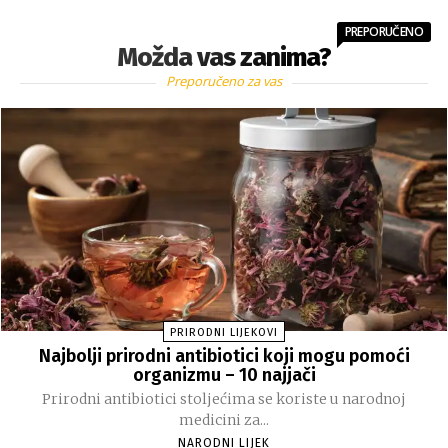
PREPORUČENO
Možda vas zanima?
Preporučeno za vas
PRIRODNI LIJEKOVI
Najbolji prirodni antibiotici koji mogu pomoći
organizmu – 10 najjači
Prirodni antibiotici stoljećima se koriste u narodnoj
medicini za...
NARODNI LIJEK