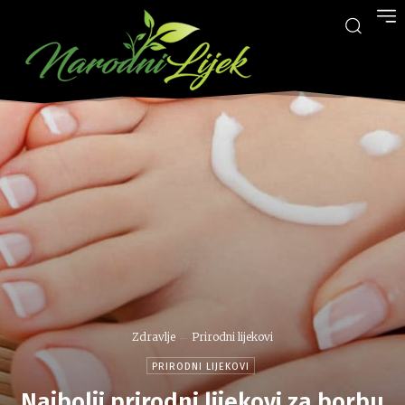
Zdravlje
Prirodni lijekovi
PRIRODNI LIJEKOVI
Najbolji prirodni lijekovi za borbu