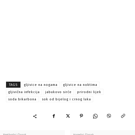
TAGS
gljivice na nogama
gljivice na noktima
gljivična infekcija
jabukovo sirće
prirodni lijek
soda bikarbona
sok od bijelog i crnog luka
Prethodni članak
Naredni članak