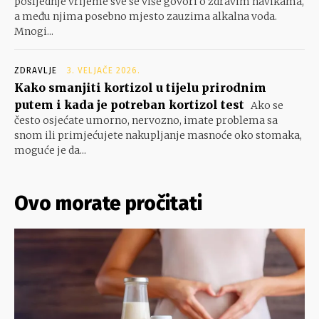
posljednje vrijeme sve se više govori o zdravim navikama,
a među njima posebno mjesto zauzima alkalna voda.
Mnogi...
ZDRAVLJE
3. VELJAČE 2026.
Kako smanjiti kortizol u tijelu prirodnim
putem i kada je potreban kortizol test
Ako se
često osjećate umorno, nervozno, imate problema sa
snom ili primjećujete nakupljanje masnoće oko stomaka,
moguće je da...
Ovo morate pročitati