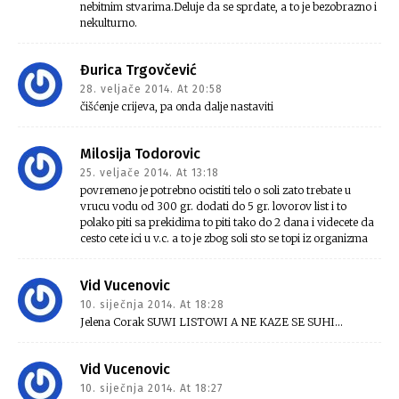
nebitnim stvarima.Deluje da se sprdate, a to je bezobrazno i
nekulturno.
Đurica Trgovčević
28. veljače 2014. At 20:58
čišćenje crijeva, pa onda dalje nastaviti
Milosija Todorovic
25. veljače 2014. At 13:18
povremeno je potrebno ocistiti telo o soli zato trebate u
vrucu vodu od 300 gr. dodati do 5 gr. lovorov list i to
polako piti sa prekidima to piti tako do 2 dana i videcete da
cesto cete ici u v.c. a to je zbog soli sto se topi iz organizma
Vid Vucenovic
10. siječnja 2014. At 18:28
Jelena Corak SUWI LISTOWI A NE KAZE SE SUHI…
Vid Vucenovic
10. siječnja 2014. At 18:27