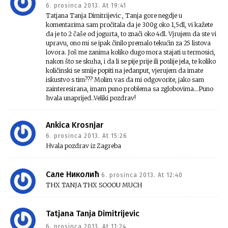
6. prosinca 2013. At 19:41
Tatjana Tanja Dimitrijevic , Tanja gore negdje u
komentarima sam pročitala da je 300g oko 1,5dl, vi kažete
da je to 2 čaše od jogurta, to znači oko 4dl. Vjrujem da ste vi
upravu, ono mi se ipak činilo premalo tekućin za 25 listova
lovora. Još me zanima koliko dugo mora stajati u termosici,
nakon što se skuha, i da li se pije prije ili poslije jela, te koliko
količinski se smije popiti na jedanput, vjerujem da imate
iskustvo s tim??? Molim vas da mi odgovorite, jako sam
zainteresirana, imam puno problema sa zglobovima…Puno
hvala unaprijed..Veliki pozdrav!
Ankica Krosnjar
6. prosinca 2013. At 15:26
Hvala pozdrav iz Zagreba
Сале Николић
6. prosinca 2013. At 12:40
THX TANJA THX SOOOU MUCH
Tatjana Tanja Dimitrijevic
6. prosinca 2013. At 11:24