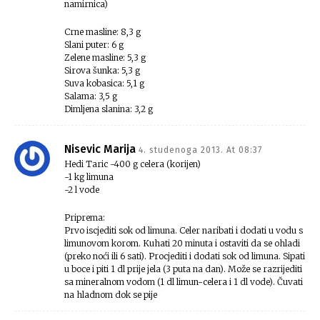
namirnica)
Crne masline: 8,3 g
Slani puter: 6 g
Zelene masline: 5,3 g
Sirova šunka: 5,3 g
Suva kobasica: 5,1 g
Salama: 3,5 g
Dimljena slanina: 3,2 g
Nisevic Marija
4. studenoga 2013. At 08:37
Hedi Taric -400 g celera (korijen)
-1 kg limuna
-2 l vode
Priprema:
Prvo iscjediti sok od limuna. Celer naribati i dodati u vodu s
limunovom korom. Kuhati 20 minuta i ostaviti da se ohladi
(preko noći ili 6 sati). Procjediti i dodati sok od limuna. Sipati
u boce i piti 1 dl prije jela (3 puta na dan). Može se razrijediti
sa mineralnom vodom (1 dl limun-celera i 1 dl vode). Čuvati
na hladnom dok se pije