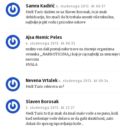
Samra Kadirić
4. studenoga 2013. At 06:57
Hedi Taric slažem se sa Slaven Borosak, to je znak
dehidracije, što znači da bi trebala unositi više tekućine,
najbolje je piti vodu i prirodne sokove
Ajsa Memic Peles
4. studenoga 2013. At 06:55
molim vas dali postoji neke trave za ciscenje organizma
ovisnika ,,,NARKOTICIMA,,i koji je caj najbolji za smirenje i
nervozu
HVALA
Nevena Vrtulek
4. studenoga 2013. At 00:34
Hedi Taric celerova so !
Slaven Borosak
3. studenoga 2013. At 22:27
Hedi Taric to ti je znak da imaš malo vode a ne puno,.koži
kad nedostaje vode dešava se da gubi elastičnost,.zato
dolazi do sporog ispravljanja kože…