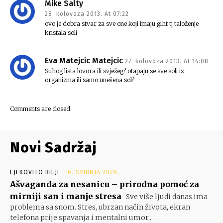
Mike Salty
28. kolovoza 2013. At 07:22
ovo je dobra stvar za sve one koji imaju giht tj taloženje
kristala soli
Eva Matejcic Matejcic
27. kolovoza 2013. At 14:08
Suhog lista lovora ili svježeg? otapaju se sve soli iz
organizma ili samo unešena sol?
Comments are closed.
Novi Sadržaj
LJEKOVITO BILJE
6. SVIBNJA 2026.
Ašvaganda za nesanicu – prirodna pomoć za
mirniji san i manje stresa
Sve više ljudi danas ima
problema sa snom. Stres, ubrzan način života, ekran
telefona prije spavanja i mentalni umor...