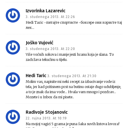
Izvorinka Lazarevic
3. studenoga 2013. At 22:26
Hedi Taric -питајте спортисте -боксере они користе тај
лек…
Joško Vujović
3. studenoga 2013. At 22:20
Više voćnih sokova i manje jesti hranu koja je slana. To
zadržava tekućinu u tijelu.
Hedi Taric
3. studenoga 2013. At 21:30
Molim vas, napisite mi neki recept za izbacivanje vode iz
tela, jer kad pritisnem prst na butinu ostaje dugo udubljenje,
a to je znak da ima vode… Hvala vam mnogo i pozdrav…
Mozete i u Inbox da mi pisete..
Radivoje Stojanovic
22. rujna 2013. At 10:19
Na mojoj vagici 5 grama je puna šaka suvih listova lovora!