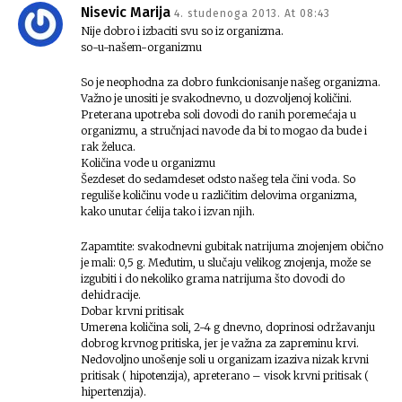
Nisevic Marija
4. studenoga 2013. At 08:43
Nije dobro i izbaciti svu so iz organizma.
so-u-našem-organizmu
So je neophodna za dobro funkcionisanje našeg organizma.
Važno je unositi je svakodnevno, u dozvoljenoj količini.
Preterana upotreba soli dovodi do ranih poremećaja u
organizmu, a stručnjaci navode da bi to mogao da bude i
rak želuca.
Količina vode u organizmu
Šezdeset do sedamdeset odsto našeg tela čini voda. So
reguliše količinu vode u različitim delovima organizma,
kako unutar ćelija tako i izvan njih.
Zapamtite: svakodnevni gubitak natrijuma znojenjem obično
je mali: 0,5 g. Međutim, u slučaju velikog znojenja, može se
izgubiti i do nekoliko grama natrijuma što dovodi do
dehidracije.
Dobar krvni pritisak
Umerena količina soli, 2-4 g dnevno, doprinosi održavanju
dobrog krvnog pritiska, jer je važna za zapreminu krvi.
Nedovoljno unošenje soli u organizam izaziva nizak krvni
pritisak ( hipotenzija), apreterano – visok krvni pritisak (
hipertenzija).