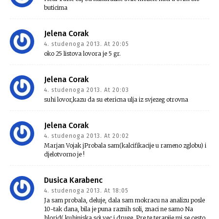
buticima
Jelena Corak
4. studenoga 2013. At 20:05
oko 25 listova lovora je 5 gr.
Jelena Corak
4. studenoga 2013. At 20:03
suhi lovor,kazu da su etericna ulja iz svjezeg otrovna
Jelena Corak
4. studenoga 2013. At 20:02
Marjan Vojak jProbala sam(kalcifikacije u rameno zglobu) i
djelotvorno je !
Dusica Karabenc
4. studenoga 2013. At 18:05
Ja sam probala, deluje, dala sam mokracu na analizu posle
10-tak dana, bila je puna raznih soli, znaci ne samo Na
hlorid( kuhinjska so) vec i druge. Pre te terapije mi se cesto