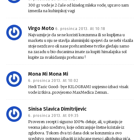
300 gr vode je 2 čaše od kiselog mleka vode, upravo sam
izmerila na kuhinjskoj vagi
Virgo Moto
6. prosinca 2013. At 10:18
Najvaznije je da se ne koristi konzumna ili so kupljena u
marketu u nju se stavlja aluminijski spojevi da se nebi vlazila
stoje nezdravo oli nase prehrambene tvrtke gledaju samo
na zaradu u bio ducanima imate za kupiti himalajska sol
kupite za svakidasnju prehranu !
Mona Mi Mona Mi
6. prosinca 2013. At 10:02
Hedi Taric Good- bye KILOGRAMI uspjesno izbaci visak
vode iz tkiva..provjereno MaxMedica Zemun..
Sinisa Slavica Dimitrijevic
6. prosinca 2013. At 09:35
Proveren recept i sigurno 100% deluje, ali, u pitanju je
veoma jako sredstvo, koje odstranjuje štetne kristale iz
zglobova. Tokom dva tri dana dok se konzumira ovo
sredstvo, potpuno izbaciti iz ishrane meso i alkoholna pića.