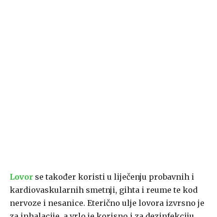
Lovor
se također koristi u liječenju probavnih i
kardiovaskularnih smetnji, gihta i reume te kod
nervoze i nesanice. Eterično ulje lovora izvrsno je
za inhalacije, a vrlo je korisno i za dezinfekciju