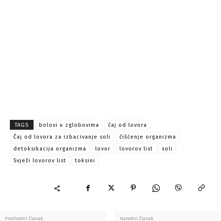
TAGS
bolovi u zglobovima
čaj od lovora
Čaj od lovora za izbacivanje soli
čišćenje organizma
detoksikacija organizma
lovor
lovorov list
soli
Svježi lovorov list
toksini
Prethodni članak
Naredni članak