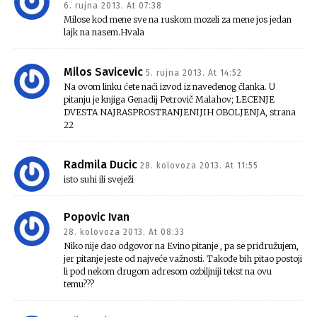
6. rujna 2013. At 07:38
Milose kod mene sve na ruskom mozeli za mene jos jedan
lajk na nasem.Hvala
Milos Savicevic
5. rujna 2013. At 14:52
Na ovom linku ćete naći izvod iz navedenog članka. U
pitanju je knjiga Genadij Petrovič Malahov; LECENJE
DVESTA NAJRASPROSTRANJENIJIH OBOLJENJA, strana
22
Radmila Ducic
28. kolovoza 2013. At 11:55
isto suhi ili sveježi
Popovic Ivan
28. kolovoza 2013. At 08:33
Niko nije dao odgovor na Evino pitanje , pa se pridružujem,
jer pitanje jeste od najveće važnosti. Takođe bih pitao postoji
li pod nekom drugom adresom ozbiljniji tekst na ovu
temu???