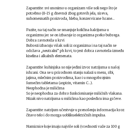
Zapamtite: svi unosimo u organizam više soli nego što je
potrebno (8-15 g dnevno) zbog gotovih jela, sireva,
suhomesnatih proizvoda, hleba, konzervirane hrane…
Pazite, na taj način se smanjuje količina kalcijuma u
organizmu jer se on izbacuje iz organizma preko bubrega.
Dobra ravnoteža u krvi
Bubrezi izbacuju višak soli iz organizma i na taj način se
održava „neutralni” ph krvi, to jest dobra ravnoteža između
kiselina i alkalnih elemenata.
Zapamtite: kuhinjska so nije jedini izvor natrijuma u našoj
ishrani. Ona se u prirodnom stanju nalazi u mesu, ribi,
jajima, mlečnim proizvodima, kao i u mnogobrojnim
šumećim tabletama (aspirin, vitamin C…).
Neophodna je mišićima
So je neophodna za dobro funkcionisanje mišićnih vlakana.
Nizak nivo natrijuma u mišićima kao posledicu ima grčeve.
Zapamtite: natrijum učestvuje u prenošenju informacija kroz
čitavo telo i do mozga uoblikuelektričnih impulsa.
Namirnice koje imaju najviše soli (vrednosti važe za 100 g