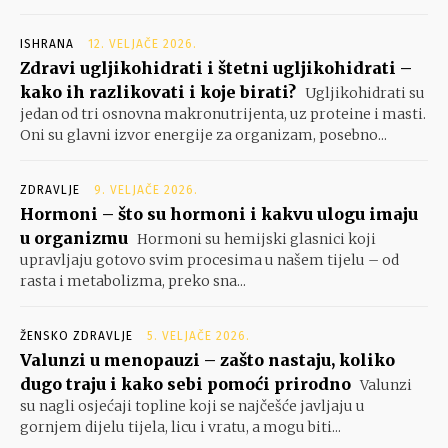
ISHRANA
12. VELJAČE 2026.
Zdravi ugljikohidrati i štetni ugljikohidrati –
kako ih razlikovati i koje birati?
Ugljikohidrati su
jedan od tri osnovna makronutrijenta, uz proteine i masti.
Oni su glavni izvor energije za organizam, posebno...
ZDRAVLJE
9. VELJAČE 2026.
Hormoni – što su hormoni i kakvu ulogu imaju
u organizmu
Hormoni su hemijski glasnici koji
upravljaju gotovo svim procesima u našem tijelu – od
rasta i metabolizma, preko sna...
ŽENSKO ZDRAVLJE
5. VELJAČE 2026.
Valunzi u menopauzi – zašto nastaju, koliko
dugo traju i kako sebi pomoći prirodno
Valunzi
su nagli osjećaji topline koji se najčešće javljaju u
gornjem dijelu tijela, licu i vratu, a mogu biti...