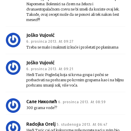
Napomena: Bolesnici sa ćirem na želucu i
dvanaestopalačnom crevu ne bi smeli da koriste ovaj lek.
Takođe, ovaj recept može da se ponovi ali tek nakon šest
meseci!!!
Joško Vujović
6. prosinca 2013. At 09:27
Treba se malo i maknuti iz kuće i prošetati po planinama
Joško Vujović
6. prosinca 2013. At 09:21
Hedi Taric Pogledaj koja si krvna grupa i počni se
prebacivati na prehranu po krvnim grupama kao i na biljnu
prehranu smanji soli, više voća.
Сале Николић
6. prosinca 2013. At 08:59
300 grama vode??
Radojka Orelj
5. studenoga 2013. At 06:47
Hedi Taric caj od kukuruzne svile mozete naci u svim bio