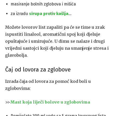
masiranje bolnih zglobova i mišića
za izradu
sirupa protiv kašlja
…
Možete lovorov list zapaliti pa će se time u zrak
ispustiti linalool, aromatični spoj koji djeluje
opuštajuće i umirujuće. U dimu se nalaze i drugi
vrijedni sastojci koji djeluju na smanjenje stresa i
glavobolja.
Čaj od lovora za zglobove
Izrada čaja od lovora za pomoć kod boli u
zglobovima:
>>
Mast koja liječi bolove u zglobovima
Pomiješate 300 ml vode sa 5 grama lovorovog lista