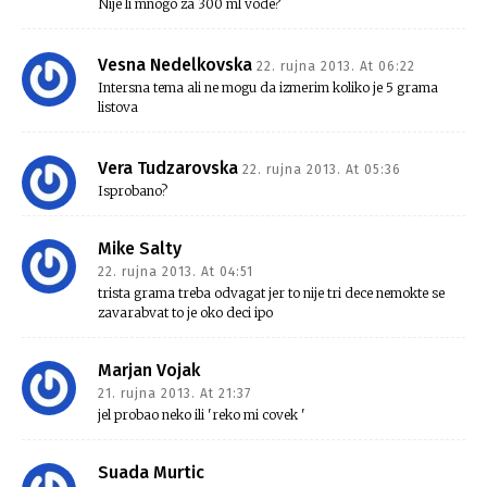
Nije li mnogo za 300 ml vode?
Vesna Nedelkovska
22. rujna 2013. At 06:22
Intersna tema ali ne mogu da izmerim koliko je 5 grama
listova
Vera Tudzarovska
22. rujna 2013. At 05:36
Isprobano?
Mike Salty
22. rujna 2013. At 04:51
trista grama treba odvagat jer to nije tri dece nemokte se
zavarabvat to je oko deci ipo
Marjan Vojak
21. rujna 2013. At 21:37
jel probao neko ili 'reko mi covek '
Suada Murtic