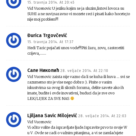
15. travnja 2014. At 20:45
Vid Vucenovic U jeziku kojim se ja sluzim,listovi lovora su
SUHI a ne suvi;naravno vi mozete reci i pisati kako hocete,to
nije moj problem!!!
Đurica Trgovčević
15. travnja 2014. At 17:37
Hedi Taric pojačati unos vode!!!Piti žaru, zovu, rasteretiti
crijeva,…….
Сале Николић
28. veljače 2014. At 22:10
Vid Vucenovic zaista nije vazno da li se kuha ili kuva … svi se
razumemo sto je vise nego dobro :). Pisite o vasim
iskustvima sa ovog ili slicnih foruma, delite savete ako ih
imate, budite i ovde inovativni, buduci da je sve ovo
LEK/LIJEK ZA SVE NAS
Ljiljana Savic Milojević
28. veljače 2014. At 22:03
Vid Vucenovic
Vi očito volite da ispravljate ljude.Ispravite prvo to svoje W
u V .Ovde se radi o važnim pitanjima, a vi se zamlaćujete