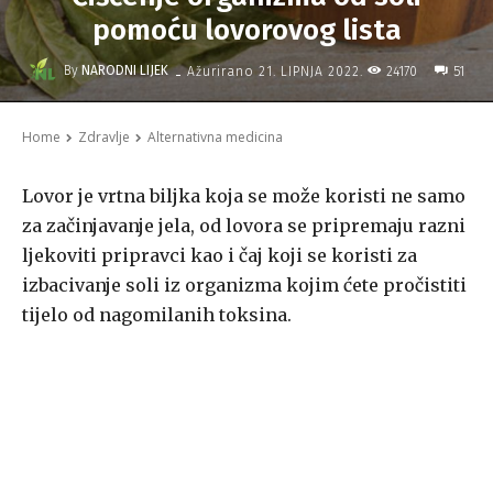
pomoću lovorovog lista
-
By
NARODNI LIJEK
24170
Ažurirano
21. LIPNJA 2022.
51
Home
Zdravlje
Alternativna medicina
Lovor je vrtna biljka koja se može koristi ne samo
za začinjavanje jela, od lovora se pripremaju razni
ljekoviti pripravci kao i čaj koji se koristi za
izbacivanje soli iz organizma kojim ćete pročistiti
tijelo od nagomilanih toksina.