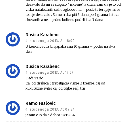
desavalo da mi se stopalo " iskrene" a citala sam da je to od
viska natalozenih soli u zglobovima – posle te terapije mi se
to nije desavalo . Samo treba piti 3 dana po 5 grama listova
skuvanih a ne tu jednu kolicinu podeliti za 3 dana
Dusica Karabenc
4. studenoga 2013. At 18:00
U kesici lovora Unijapaka ima 10 grama – podeli na dva
dela
Dusica Karabenc
4. studenoga 2013. At 17:57
Hedi Taric
Caj od drskica ( trepetljika) visnje ili tresnje, caj od
kukuruzne svile i caj od biljke zečji trn
Ramo Fazlovic
4. studenoga 2013. At 09:24
jasam cuo daje dobra TATULA