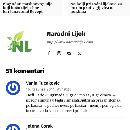
Blagodati maslinovog ulja
Najbolji prirodni lijekovi za
koji kožu tijela čine
borbu protiv gljivica na
baršunastom! Recept
noktima
Narodni Lijek
http://www.narodnilijek.com
51 komentari
Vanja Tucakovic
16. travnja 2014. At 19:20
Hedi Taric 250gr.meda 30gr djumbira ,30gr cimeta i 4
iscedjna limuna u teglu i izmesati.Ujutru na prazan stomak
po kasiku i u podne i uvece po kasiku .–meni je pomoglo da
izbacim vodu smanjim secer i pritisak
Jelena Corak