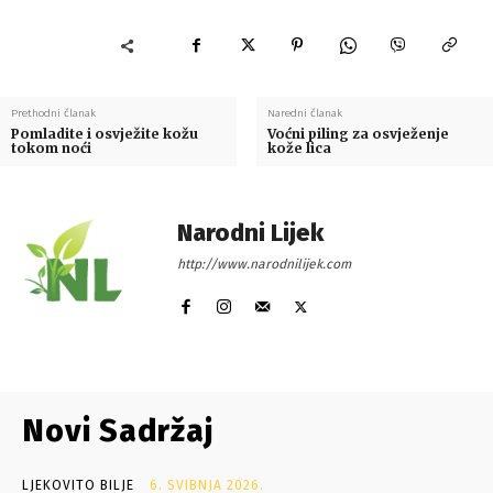
Prethodni članak
Naredni članak
Pomladite i osvježite kožu
Voćni piling za osvježenje
tokom noći
kože lica
Narodni Lijek
http://www.narodnilijek.com
Novi Sadržaj
LJEKOVITO BILJE
6. SVIBNJA 2026.