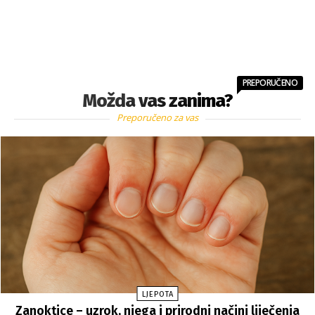
PREPORUČENO
Možda vas zanima?
Preporučeno za vas
LJEPOTA
Zanoktice – uzrok, njega i prirodni načini liječenja