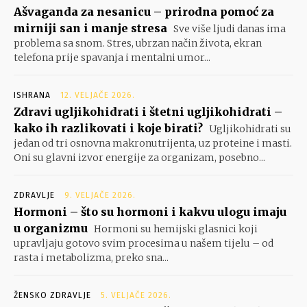
Ašvaganda za nesanicu – prirodna pomoć za
mirniji san i manje stresa
Sve više ljudi danas ima
problema sa snom. Stres, ubrzan način života, ekran
telefona prije spavanja i mentalni umor...
ISHRANA
12. VELJAČE 2026.
Zdravi ugljikohidrati i štetni ugljikohidrati –
kako ih razlikovati i koje birati?
Ugljikohidrati su
jedan od tri osnovna makronutrijenta, uz proteine i masti.
Oni su glavni izvor energije za organizam, posebno...
ZDRAVLJE
9. VELJAČE 2026.
Hormoni – što su hormoni i kakvu ulogu imaju
u organizmu
Hormoni su hemijski glasnici koji
upravljaju gotovo svim procesima u našem tijelu – od
rasta i metabolizma, preko sna...
ŽENSKO ZDRAVLJE
5. VELJAČE 2026.