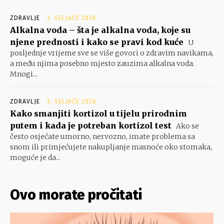
ZDRAVLJE
3. VELJAČE 2026.
Alkalna voda – šta je alkalna voda, koje su
njene prednosti i kako se pravi kod kuće
U
posljednje vrijeme sve se više govori o zdravim navikama,
a među njima posebno mjesto zauzima alkalna voda.
Mnogi...
ZDRAVLJE
3. VELJAČE 2026.
Kako smanjiti kortizol u tijelu prirodnim
putem i kada je potreban kortizol test
Ako se
često osjećate umorno, nervozno, imate problema sa
snom ili primjećujete nakupljanje masnoće oko stomaka,
moguće je da...
Ovo morate pročitati