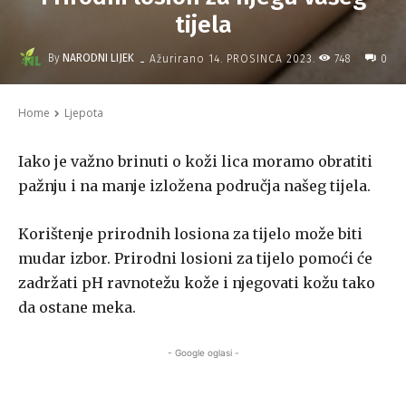
tijela
-
By
NARODNI LIJEK
748
Ažurirano
14. PROSINCA 2023.
0
Home
Ljepota
Iako je važno brinuti o koži lica moramo obratiti
pažnju i na manje izložena područja našeg tijela.
Korištenje prirodnih losiona za tijelo može biti
mudar izbor. Prirodni losioni za tijelo pomoći će
zadržati pH ravnotežu kože i njegovati kožu tako
da ostane meka.
- Google oglasi -