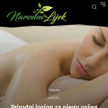
Ljepota
LJEPOTA
Prirodni losion za njegu vašeg