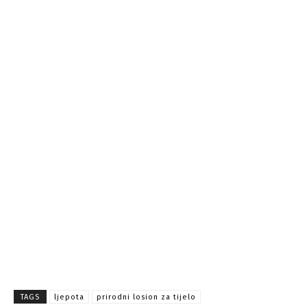
TAGS
ljepota
prirodni losion za tijelo