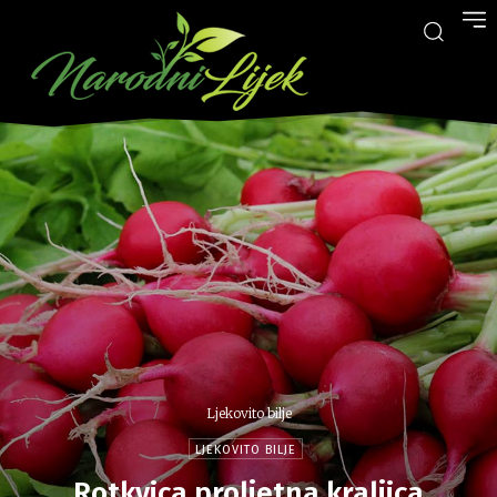
Ljekovito bilje
LJEKOVITO BILJE
Rotkvica proljetna kraljica