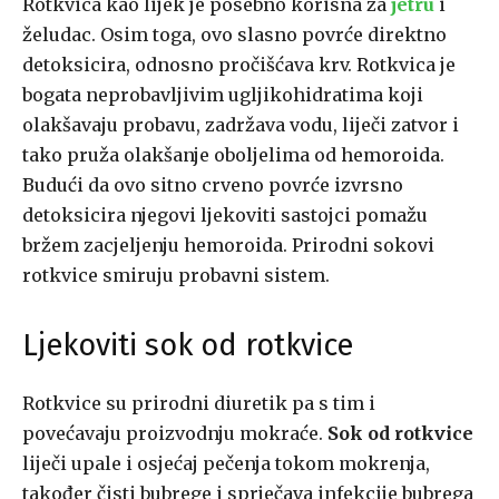
Rotkvica kao lijek je posebno korisna za
jetru
i
želudac. Osim toga, ovo slasno povrće direktno
detoksicira, odnosno pročišćava krv. Rotkvica je
bogata neprobavljivim ugljikohidratima koji
olakšavaju probavu, zadržava vodu, liječi zatvor i
tako pruža olakšanje oboljelima od hemoroida.
Budući da ovo sitno crveno povrće izvrsno
detoksicira njegovi ljekoviti sastojci pomažu
bržem zacjeljenju hemoroida. Prirodni sokovi
rotkvice smiruju probavni sistem.
Ljekoviti sok od rotkvice
Rotkvice su prirodni diuretik pa s tim i
povećavaju proizvodnju mokraće.
Sok od rotkvice
liječi upale i osjećaj pečenja tokom mokrenja,
također čisti bubrege i sprječava infekcije bubrega