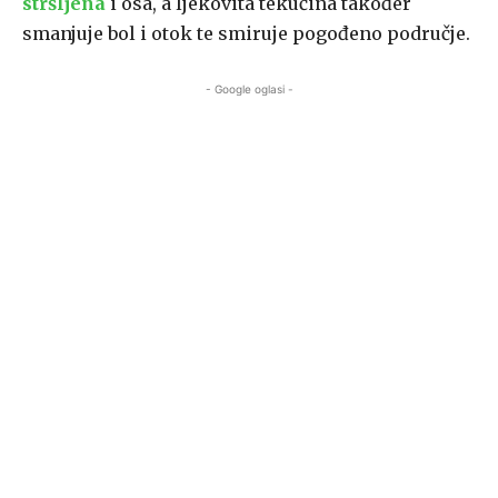
stršljena
i osa, a ljekovita tekućina također
smanjuje bol i otok te smiruje pogođeno područje.
- Google oglasi -