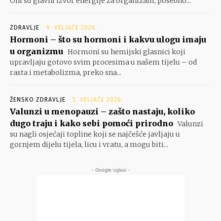
Oni su glavni izvor energije za organizam, posebno...
ZDRAVLJE
9. VELJAČE 2026.
Hormoni – što su hormoni i kakvu ulogu imaju
u organizmu
Hormoni su hemijski glasnici koji
upravljaju gotovo svim procesima u našem tijelu – od
rasta i metabolizma, preko sna...
ŽENSKO ZDRAVLJE
5. VELJAČE 2026.
Valunzi u menopauzi – zašto nastaju, koliko
dugo traju i kako sebi pomoći prirodno
Valunzi
su nagli osjećaji topline koji se najčešće javljaju u
gornjem dijelu tijela, licu i vratu, a mogu biti...
- Google oglasi -