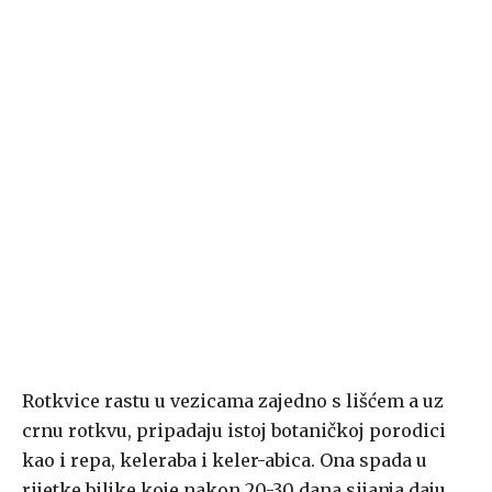
Rotkvice rastu u vezicama zajedno s lišćem a uz
crnu rotkvu, pripadaju istoj botaničkoj porodici
kao i repa, keleraba i keler-abica. Ona spada u
rijetke biljke koje nakon 20-30 dana sijanja daju