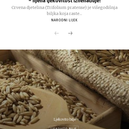
– njena ljekovitost iznenađuje!
Crvena djetelina (Trifolium pratense) je višegodišnja
biljka koja raste...
NARODNI LIJEK