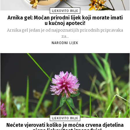
LJEKOVITO BILJE
Arnika gel: Moćan prirodni lijek koji morate imati
u kućnoj apoteci!
Arnika gel jedan je od najpoznatijih prirodnih pripravaka
za...
NARODNI LIJEK
LJEKOVITO BILJE
Nećete vjerovati koliko je moćna crvena djetelina