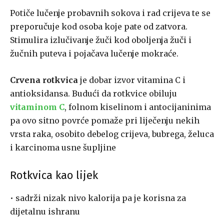
Potiče lučenje probavnih sokova i rad crijeva te se
preporučuje kod osoba koje pate od zatvora.
Stimulira izlučivanje žuči kod oboljenja žuči i
žučnih puteva i pojačava lučenje mokraće.
Crvena rotkvica
je dobar izvor vitamina C i
antioksidansa. Budući da rotkvice obiluju
vitaminom C
, folnom kiselinom i antocijaninima
pa ovo sitno povrće pomaže pri liječenju nekih
vrsta raka, osobito debelog crijeva, bubrega, želuca
i karcinoma usne šupljine
Rotkvica kao lijek
• sadrži nizak nivo kalorija pa je korisna za
dijetalnu ishranu