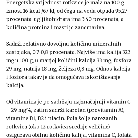
Energetska vrijednost rotkvice je mala na 100 g
iznosi 16 kcal /67 kJ, od čega na vodu otpada 95,27
procenata, ugljikohidrata ima 3,40 procenata, a
količina proteina i masti je zanemariva.
Sadrži relativno dovoljnu količinu mineralnih
sastojaka, 0,7-0,8 procenata. Najviše ima kalija 322
mg u 100 g, u manjoj količini kalcija 33 mg, fosfora
29 mg, natrija 18 mg, željeza 0,8 mg. Odnos kalcija
i fosfora takav je da omogućava iskorištavanje
kalcija.
Od vitamina je po sadržaju najznačajniji vitamin C
– 29 mg%, zatim sadrži karoten (provitamin A),
vitamine B1, B2 i niacin. Pola šolje narezanih
rotkvica (oko 12 rotkvica srednje veličine)
osigurava obilnu količinu kalija, vitamina C, folata