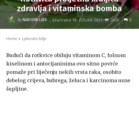
zdravlja i vitaminska bomba
-
By
NARODNI LIJEK
17430
Ažurirano
16. OŽUJKA 2021.
0
Home
Ljekovito bilje
Budući da rotkvice obiluju vitaminom C, folnom
kiselinom i antocijaninima ovo sitno povrće
pomaže pri liječenju nekih vrsta raka, osobito
debelog crijeva, bubrega, želuca i karcinoma usne
šupljine.