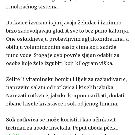
i mokraćnog sistema.
Rotkvice izvrsno ispunjavaju želudac i iznimno
brzo zadovoljavaju glad. A sve to bez puno kalorija.
One oskudijevaju probavljivim ugljikohidratima, a
obiluju voluminoznim sastojcima koji sadrže
puno vode. Stoga je ovo povrće sjajan odabir za
osobe koje žele izgubiti koji kilogram viška.
Želite li vitaminsku bombu i lijek za razbuđivanje,
napravite salatu od rotkvica i kiselih jabuka.
Narezati rotkvice, jabuke krupno naribati, dodati
ribane kisele krastavce i sok od jenog limuna.
Sok rotkvica
se može koristiti kao učinkovit
tretman za ubode insekata. Poput uboda pčela,