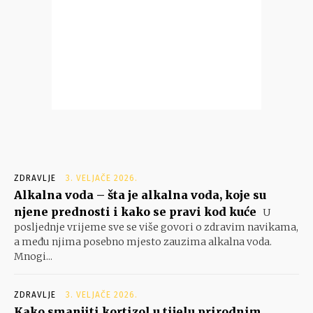
ZDRAVLJE
3. VELJAČE 2026.
Alkalna voda – šta je alkalna voda, koje su
njene prednosti i kako se pravi kod kuće
U
posljednje vrijeme sve se više govori o zdravim navikama,
a među njima posebno mjesto zauzima alkalna voda.
Mnogi...
ZDRAVLJE
3. VELJAČE 2026.
Kako smanjiti kortizol u tijelu prirodnim