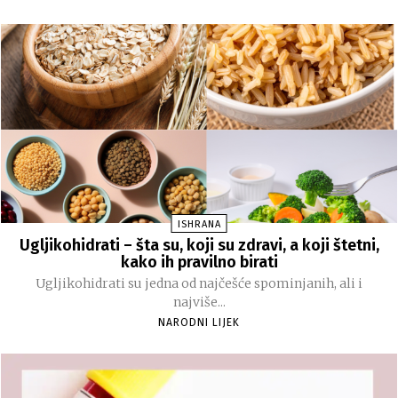
ISHRANA
Ugljikohidrati – šta su, koji su zdravi, a koji štetni,
kako ih pravilno birati
Ugljikohidrati su jedna od najčešće spominjanih, ali i
najviše...
NARODNI LIJEK