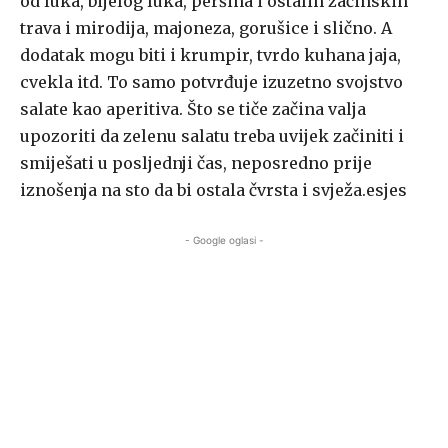
od luka, bijelog luka, peršina i ostalih začinskih
trava i mirodija, majoneza, gorušice i slično. A
dodatak mogu biti i krumpir, tvrdo kuhana jaja,
cvekla itd. To samo potvrđuje izuzetno svojstvo
salate kao aperitiva. Što se tiče začina valja
upozoriti da zelenu salatu treba uvijek začiniti i
smiješati u posljednji čas, neposredno prije
iznošenja na sto da bi ostala čvrsta i svježa.esjes
- Google oglasi -