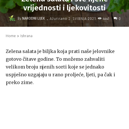
vrijednosti i ljekovitosti
-
By
NARODNI LIJEK
4441
Ažurirano
2. SVIBNJA 2021.
0
Home
Ishrana
Zelena salata je biljka koja prati naše jelovnike
gotovo čitave godine. To možemo zahvaliti
velikom broju njenih sorti koje se jednako
uspješno uzgajaju u rano proljeće, ljeti, pa čak i
preko zime.