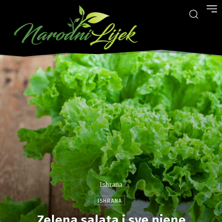
Ishrana
ISHRANA
Zelena salata i sve njene