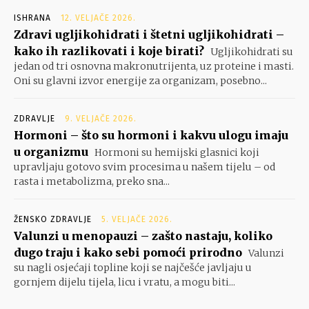
ISHRANA
12. VELJAČE 2026.
Zdravi ugljikohidrati i štetni ugljikohidrati –
kako ih razlikovati i koje birati?
Ugljikohidrati su
jedan od tri osnovna makronutrijenta, uz proteine i masti.
Oni su glavni izvor energije za organizam, posebno...
ZDRAVLJE
9. VELJAČE 2026.
Hormoni – što su hormoni i kakvu ulogu imaju
u organizmu
Hormoni su hemijski glasnici koji
upravljaju gotovo svim procesima u našem tijelu – od
rasta i metabolizma, preko sna...
ŽENSKO ZDRAVLJE
5. VELJAČE 2026.
Valunzi u menopauzi – zašto nastaju, koliko
dugo traju i kako sebi pomoći prirodno
Valunzi
su nagli osjećaji topline koji se najčešće javljaju u
gornjem dijelu tijela, licu i vratu, a mogu biti...