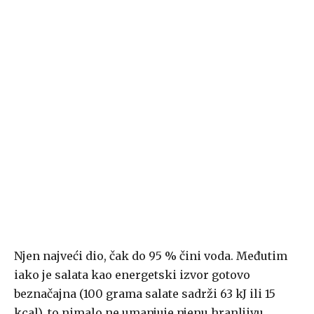
Njen najveći dio, čak do 95 % čini voda. Međutim
iako je salata kao energetski izvor gotovo
beznačajna (100 grama salate sadrži 63 kJ ili 15
kcal), to nimalo ne umanjuje njenu hranljivu