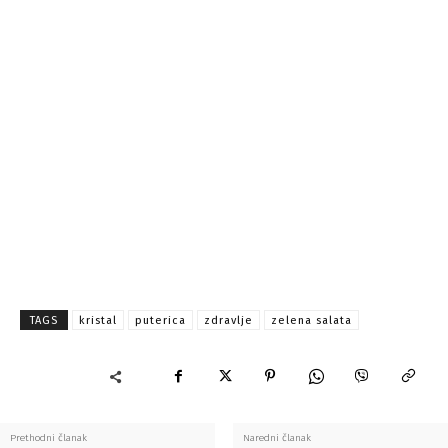
TAGS
kristal
puterica
zdravlje
zelena salata
Prethodni članak
Naredni članak