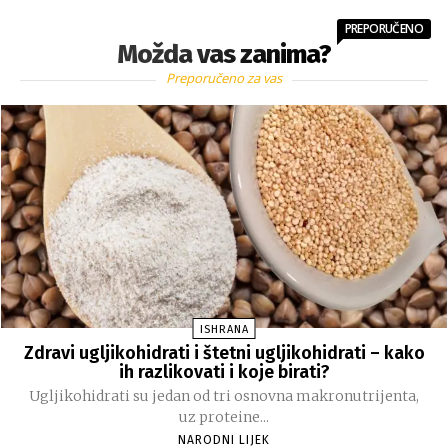
PREPORUČENO
Možda vas zanima?
Preporučeno za vas
ISHRANA
Zdravi ugljikohidrati i štetni ugljikohidrati – kako
ih razlikovati i koje birati?
Ugljikohidrati su jedan od tri osnovna makronutrijenta,
uz proteine...
NARODNI LIJEK