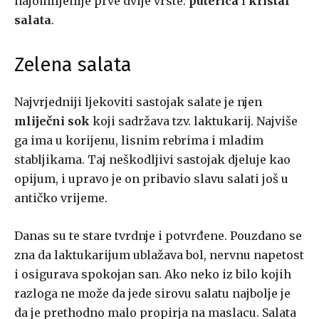
najomiljenije prve dvije vrste:
puterica
i
kristal
salata
.
Zelena salata
Najvrjedniji ljekoviti sastojak salate je njen
mliječni sok
koji sadržava tzv. laktukarij. Najviše
ga ima u korijenu, lisnim rebrima i mladim
stabljikama. Taj neškodljivi sastojak djeluje kao
opijum, i upravo je on pribavio slavu salati još u
antičko vrijeme.
Danas su te stare tvrdnje i potvrđene. Pouzdano se
zna da laktukarijum ublažava bol, nervnu napetost
i osigurava spokojan san. Ako neko iz bilo kojih
razloga ne može da jede sirovu salatu najbolje je
da je prethodno malo propirja na maslacu. Salata