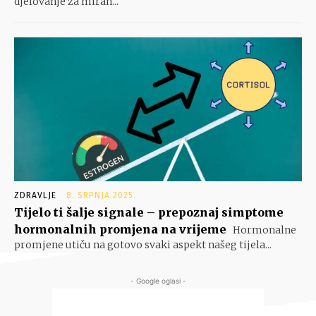
djelovanje za miran...
ZDRAVLJE
8. SRPNJA 2025.
Tijelo ti šalje signale – prepoznaj simptome
hormonalnih promjena na vrijeme
Hormonalne
promjene utiču na gotovo svaki aspekt našeg tijela...
- Google oglasi -