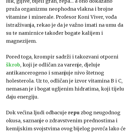
luk, gljive, bijeli grah, repa… a ono dokazano
pruža organizmu neophodna vlakna i brojne
vitamine i minerale. Profesor Koni Viver, vođa
istraživanja, rekao je da je važno imati na umu da
su te namirnice također bogate kalijem i
magnezijem.
Pored toga, krompir sadrži i takozvani otporni
škrob
, koji je odličan za varenje, djeluje
antikancerogeno i smanjuje nivo štetnog
holesterola. Uz to, odličan je izvor vitamina B i C,
nemasan je i bogat ugljenim hidratima, koji tijelu
daju energiju.
Dok većina ljudi odbacuje
repu
zbog neugodnog
okusa, saznanje o zdravstvenim prednostima i
kemijskim svojstvima ovog bijelog povrća lako će