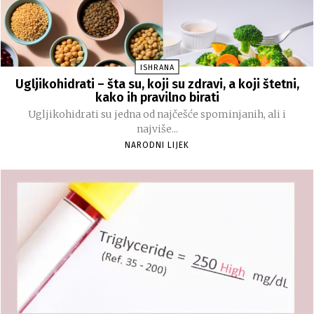
ISHRANA
Ugljikohidrati – šta su, koji su zdravi, a koji štetni,
kako ih pravilno birati
Ugljikohidrati su jedna od najčešće spominjanih, ali i
najviše...
NARODNI LIJEK