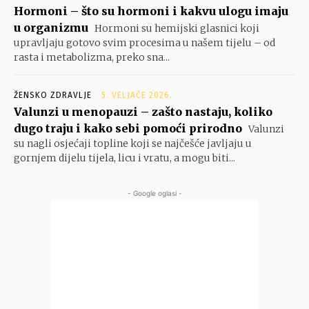
Hormoni – što su hormoni i kakvu ulogu imaju
u organizmu
Hormoni su hemijski glasnici koji
upravljaju gotovo svim procesima u našem tijelu – od
rasta i metabolizma, preko sna...
ŽENSKO ZDRAVLJE
5. VELJAČE 2026.
Valunzi u menopauzi – zašto nastaju, koliko
dugo traju i kako sebi pomoći prirodno
Valunzi
su nagli osjećaji topline koji se najčešće javljaju u
gornjem dijelu tijela, licu i vratu, a mogu biti...
- Google oglasi -