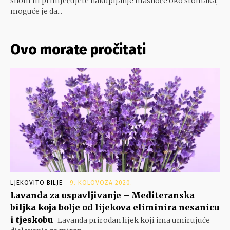
snom ili primjećujete nakupljanje masnoće oko stomaka,
moguće je da...
Ovo morate pročitati
LJEKOVITO BILJE
9. KOLOVOZA 2020.
Lavanda za uspavljivanje – Mediteranska
biljka koja bolje od lijekova eliminira nesanicu
i tjeskobu
Lavanda prirodan lijek koji ima umirujuće