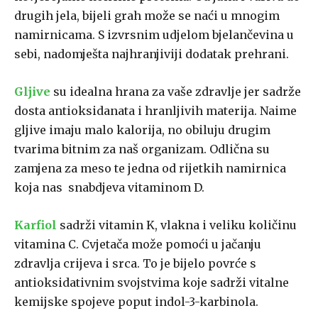
drugih jela, bijeli grah može se naći u mnogim
namirnicama. S izvrsnim udjelom bjelančevina u
sebi, nadomješta najhranjiviji dodatak prehrani.
Gljive
su idealna hrana za vaše zdravlje jer sadrže
dosta antioksidanata i hranljivih materija. Naime
gljive imaju malo kalorija, no obiluju drugim
tvarima bitnim za naš organizam. Odlična su
zamjena za meso te jedna od rijetkih namirnica
koja nas snabdjeva vitaminom D.
Karfiol
sadrži vitamin K, vlakna i veliku količinu
vitamina C. Cvjetača može pomoći u jačanju
zdravlja crijeva i srca. To je bijelo povrće s
antioksidativnim svojstvima koje sadrži vitalne
kemijske spojeve poput indol-3-karbinola.