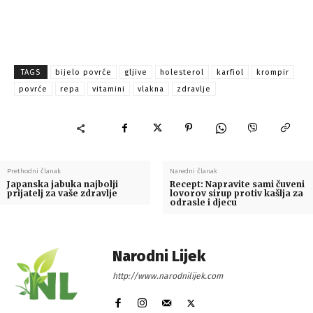
TAGS
bijelo povrće
gljive
holesterol
karfiol
krompir
povrće
repa
vitamini
vlakna
zdravlje
Prethodni članak
Naredni članak
Japanska jabuka najbolji
Recept: Napravite sami čuveni
prijatelj za vaše zdravlje
lovorov sirup protiv kašlja za
odrasle i djecu
Narodni Lijek
http://www.narodnilijek.com