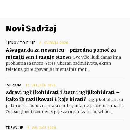
Novi Sadržaj
LJEKOVITO BILJE
6. SVIBNJA 2026.
Ašvaganda za nesanicu – prirodna pomoć za
mirniji san i manje stresa
Sve više ljudi danas ima
problema sa snom. Stres, ubrzan način života, ekran
telefona prije spavanja i mentalni umor...
ISHRANA
12. VELJAČE 2026.
Zdravi ugljikohidrati i štetni ugljikohidrati –
kako ih razlikovati i koje birati?
Ugljikohidrati su
jedan od tri osnovna makronutrijenta, uz proteine i masti.
Oni su glavni izvor energije za organizam, posebno...
ZDRAVLJE
9. VELJAČE 2026.