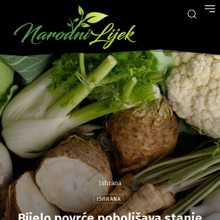
Ishrana
ISHRANA
Bijelo povrće poboljšava stanje