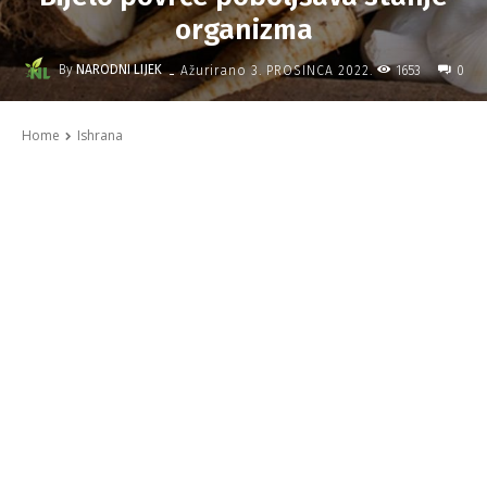
organizma
-
By
NARODNI LIJEK
1653
Ažurirano
3. PROSINCA 2022.
0
Home
Ishrana