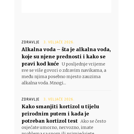
ZDRAVLJE
3. VELJAČE 2026.
Alkalna voda – šta je alkalna voda,
koje su njene prednosti i kako se
pravi kod kuće
U posljednje vrijeme
sve se više govori o zdravim navikama, a
među njima posebno mjesto zauzima
alkalna voda. Mnogi...
ZDRAVLJE
3. VELJAČE 2026.
Kako smanjiti kortizol u tijelu
prirodnim putem i kada je
potreban kortizol test
Ako se često
osjećate umorno, nervozno, imate
problema sa snom ili primjećujete