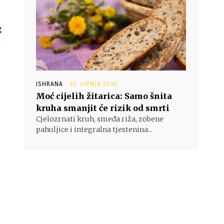
g
i
ISHRANA
15. LIPNJA 2016.
Moć cijelih žitarica: Samo šnita
kruha smanjit će rizik od smrti
Cjelozrnati kruh, smeđa riža, zobene
pahuljice i integralna tjestenina...