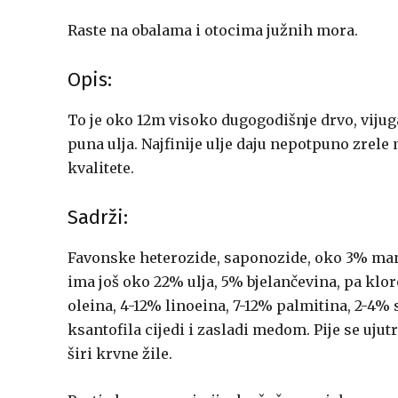
Raste na obalama i otocima južnih mora.
Opis:
To je oko 12m visoko dugogodišnje drvo, vijugav
puna ulja. Najfinije ulje daju nepotpuno zrele m
kvalitete.
Sadrži:
Favonske heterozide, saponozide, oko 3% manito
ima još oko 22% ulja, 5% bjelančevina, pa kloro
oleina, 4-12% linoeina, 7-12% palmitina, 2-4% s
ksantofila cijedi i zasladi medom. Pije se ujut
širi krvne žile.