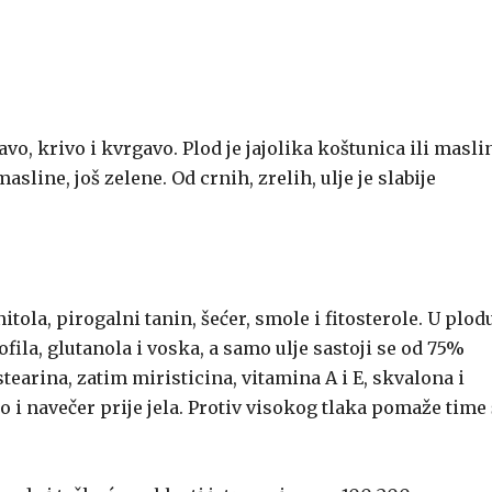
o, krivo i kvrgavo. Plod je jajolika koštunica ili masli
asline, još zelene. Od crnih, zrelih, ulje je slabije
la, pirogalni tanin, šećer, smole i fitosterole. U plod
fila, glutanola i voska, a samo ulje sastoji se od 75%
tearina, zatim miristicina, vitamina A i E, skvalona i
ro i navečer prije jela. Protiv visokog tlaka pomaže time 