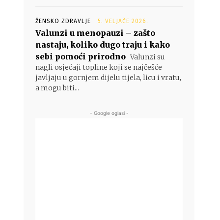
ŽENSKO ZDRAVLJE
5. VELJAČE 2026.
Valunzi u menopauzi – zašto
nastaju, koliko dugo traju i kako
sebi pomoći prirodno
Valunzi su
nagli osjećaji topline koji se najčešće
javljaju u gornjem dijelu tijela, licu i vratu,
a mogu biti...
- Google oglasi -