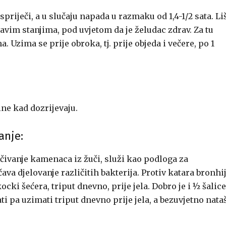
spriječi, a u slučaju napada u razmaku od 1,4-1/2 sata. Li
čavim stanjima, pod uvjetom da je želudac zdrav. Za tu
na. Uzima se prije obroka, tj. prije objeda i večere, po 1
line kad dozrijevaju.
anje:
lučivanje kamenaca iz žuči, služi kao podloga za
va djelovanje različitih bakterija. Protiv katara bronhij
cki šećera, triput dnevno, prije jela. Dobro je i ½ šalice
i pa uzimati triput dnevno prije jela, a bezuvjetno nata