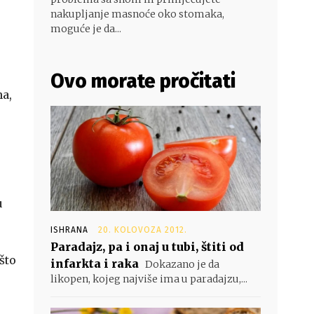
nakupljanje masnoće oko stomaka,
moguće je da...
Ovo morate pročitati
na,
u
ISHRANA
20. KOLOVOZA 2012.
Paradajz, pa i onaj u tubi, štiti od
što
infarkta i raka
Dokazano je da
likopen, kojeg najviše ima u paradajzu,...