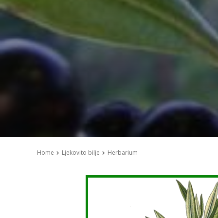
Home
Ljekovito bilje
Herbarium