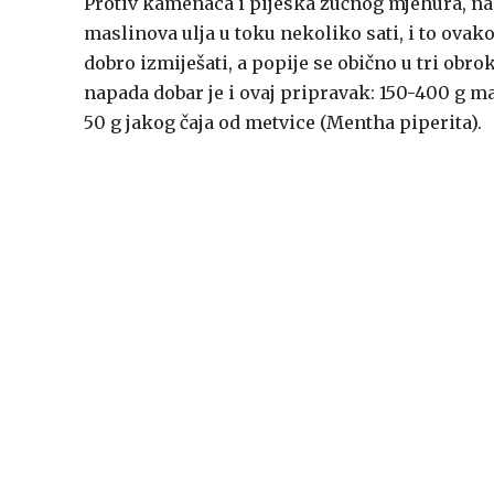
Protiv kamenaca i pijeska žučnog mjehura, napa
maslinova ulja u toku nekoliko sati, i to ovako
dobro izmiješati, a popije se obično u tri obro
napada dobar je i ovaj pripravak: 150-400 g mas
50 g jakog čaja od metvice (Mentha piperita).