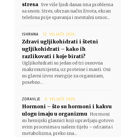
stresa
Sve više ljudi danas ima problema
sa snom. Stres, ubrzan način života, ekran
telefona prije spavanja i mentalni umor...
ISHRANA
12. VELJAČE 2026.
Zdravi ugljikohidrati i štetni
ugljikohidrati – kako ih
razlikovati i koje birati?
Ugljikohidrati su jedan od tri osnovna
makronutrijenta, uz proteine i masti. Oni
su glavni izvor energije za organizam,
posebno...
ZDRAVLJE
9. VELJAČE 2026.
Hormoni – što su hormoni i kakvu
ulogu imaju u organizmu
Hormoni
su hemijski glasnici koji upravljaju gotovo
svim procesima u našem tijelu – od rasta i
metabolizma, preko sna...