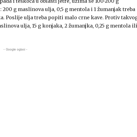
da i teškoća u oblasti jetre, uzima se 100-200 g
: 200 g maslinova ulja, 0;5 g mentola i 1 žumanjak treba
ka. Poslije ulja treba popiti malo crne kave. Protiv takvo
linova ulja, 15 g konjaka, 2 žumanjka, 0,25 g mentola il
- Google oglasi -