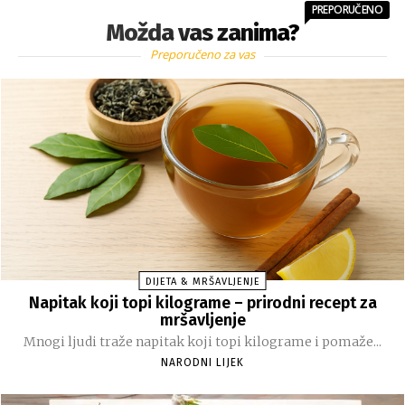
PREPORUČENO
Možda vas zanima?
Preporučeno za vas
DIJETA & MRŠAVLJENJE
Napitak koji topi kilograme – prirodni recept za
mršavljenje
Mnogi ljudi traže napitak koji topi kilograme i pomaže...
NARODNI LIJEK