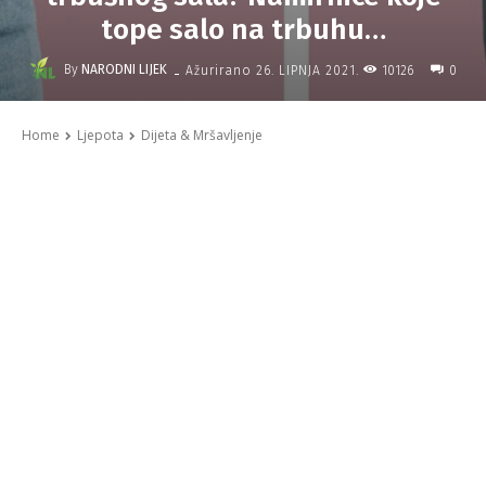
tope salo na trbuhu…
-
By
NARODNI LIJEK
10126
Ažurirano
26. LIPNJA 2021.
0
Home
Ljepota
Dijeta & Mršavljenje