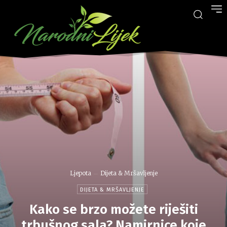
Ljepota
Dijeta & Mršavljenje
DIJETA & MRŠAVLJENJE
Kako se brzo možete riješiti
trbušnog sala? Namirnice koje