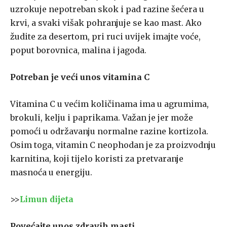
uzrokuje nepotreban skok i pad razine šećera u
krvi, a svaki višak pohranjuje se kao mast. Ako
žudite za desertom, pri ruci uvijek imajte voće,
poput borovnica, malina i jagoda.
Potreban je veći unos vitamina C
Vitamina C u većim količinama ima u agrumima,
brokuli, kelju i paprikama. Važan je jer može
pomoći u održavanju normalne razine kortizola.
Osim toga, vitamin C neophodan je za proizvodnju
karnitina, koji tijelo koristi za pretvaranje
masnoća u energiju.
>>
Limun dijeta
Povećajte unos zdravih masti