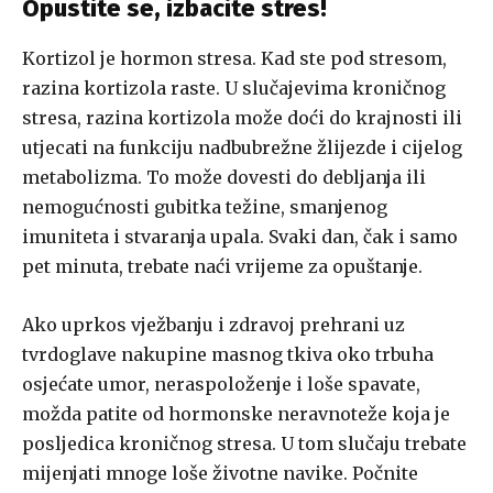
Opustite se, izbacite stres!
Kortizol je hormon stresa. Kad ste pod stresom,
razina kortizola raste. U slučajevima kroničnog
stresa, razina kortizola može doći do krajnosti ili
utjecati na funkciju nadbubrežne žlijezde i cijelog
metabolizma. To može dovesti do debljanja ili
nemogućnosti gubitka težine, smanjenog
imuniteta i stvaranja upala. Svaki dan, čak i samo
pet minuta, trebate naći vrijeme za opuštanje.
Ako uprkos vježbanju i zdravoj prehrani uz
tvrdoglave nakupine masnog tkiva oko trbuha
osjećate umor, neraspoloženje i loše spavate,
možda patite od hormonske neravnoteže koja je
posljedica kroničnog stresa. U tom slučaju trebate
mijenjati mnoge loše životne navike. Počnite