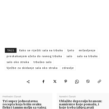
TAGS
Kako se riješiti sala na trbuhu
ljeto
mršavljenje
preskakanjem užeta do ravnog trbuha
salo
salo na trbuhu
salo oko struka
trbušno salo
Vježbe za skidanje sala oko struka
zdravlje
Prethodni članak
Naredni članak
Tri super jednostavna
Ublažite depresiju hranom:
recepta koja brišu svaku
namirnice koje pomažu, i
fleku i tamnu mrlju sa vašeg
koje treba izbjegavati