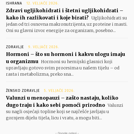
ISHRANA
12. VELJAČE 2026.
Zdravi ugljikohidrati i štetni ugljikohidrati –
kako ih razlikovati i koje birati?
Ugljikohidrati su
jedan od tri osnovna makronutrijenta, uz proteine i masti.
Oni su glavni izvor energije za organizam, posebno...
ZDRAVLJE
9. VELJAČE 2026.
Hormoni – što su hormoni i kakvu ulogu imaju
u organizmu
Hormoni su hemijski glasnici koji
upravljaju gotovo svim procesima u našem tijelu – od
rasta i metabolizma, preko sna...
ŽENSKO ZDRAVLJE
5. VELJAČE 2026.
Valunzi u menopauzi – zašto nastaju, koliko
dugo traju i kako sebi pomoći prirodno
Valunzi
su nagli osjećaji topline koji se najčešće javljaju u
gornjem dijelu tijela, licu i vratu, a mogu biti...
- Google oglasi -