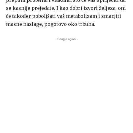
prepuni proteina i vlakana, što će vas spriječiti da
se kasnije prejedate. I kao dobri izvori željeza, oni
će također poboljšati vaš metabolizam i smanjiti
masne naslage, pogotovo oko trbuha.
- Google oglasi -