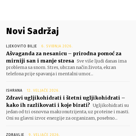
Novi Sadržaj
LJEKOVITO BILJE
6. SVIBNJA 2026.
Ašvaganda za nesanicu – prirodna pomoć za
mirniji san i manje stresa
Sve više ljudi danas ima
problema sa snom. Stres, ubrzan način života, ekran
telefona prije spavanja i mentalni umor...
ISHRANA
12. VELJAČE 2026.
Zdravi ugljikohidrati i štetni ugljikohidrati –
kako ih razlikovati i koje birati?
Ugljikohidrati su
jedan od tri osnovna makronutrijenta, uz proteine i masti.
Oni su glavni izvor energije za organizam, posebno...
ZDRAVLJE
9. VELJAČE 2026.