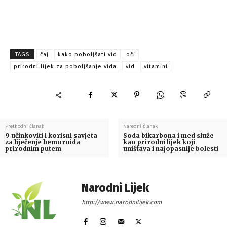
TAGS
čaj
kako poboljšati vid
oči
prirodni lijek za poboljšanje vida
vid
vitamini
Prethodni članak
Naredni članak
9 učinkoviti i korisni savjeta
Soda bikarbona i med služe
za liječenje hemoroida
kao prirodni lijek koji
prirodnim putem
uništava i najopasnije bolesti
Narodni Lijek
http://www.narodnilijek.com