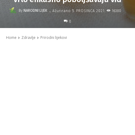
-
By
NARODNI LIJEK
16380
Ažurirano
5. PROSINCA 2021.
0
Home
Zdravlje
Prirodni lijekovi