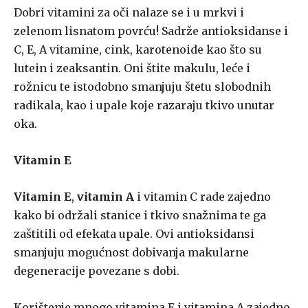
Dobri vitamini za oči nalaze se i u mrkvi i
zelenom lisnatom povrću! Sadrže antioksidanse i
C, E, A vitamine, cink, karotenoide kao što su
lutein i zeaksantin. Oni štite makulu, leće i
rožnicu te istodobno smanjuju štetu slobodnih
radikala, kao i upale koje razaraju tkivo unutar
oka.
Vitamin E
Vitamin E
,
vitamin A
i vitamin C rade zajedno
kako bi održali stanice i tkivo snažnima te ga
zaštitili od efekata upale. Ovi antioksidansi
smanjuju mogućnost dobivanja makularne
degeneracije povezane s dobi.
Korištenje mnogo vitamina E i vitamina A zajedno