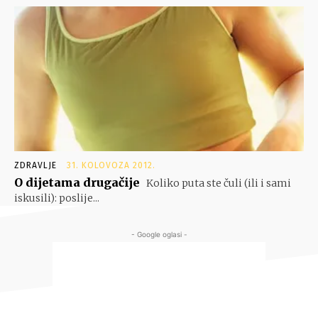
ZDRAVLJE
31. KOLOVOZA 2012.
O dijetama drugačije
Koliko puta ste čuli (ili i sami
iskusili): poslije...
- Google oglasi -