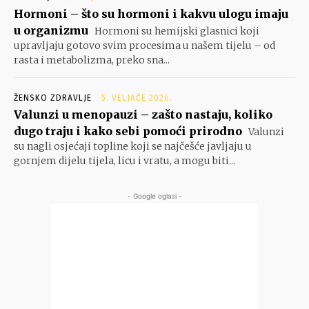
Hormoni – što su hormoni i kakvu ulogu imaju
u organizmu
Hormoni su hemijski glasnici koji
upravljaju gotovo svim procesima u našem tijelu – od
rasta i metabolizma, preko sna...
ŽENSKO ZDRAVLJE
5. VELJAČE 2026.
Valunzi u menopauzi – zašto nastaju, koliko
dugo traju i kako sebi pomoći prirodno
Valunzi
su nagli osjećaji topline koji se najčešće javljaju u
gornjem dijelu tijela, licu i vratu, a mogu biti...
- Google oglasi -