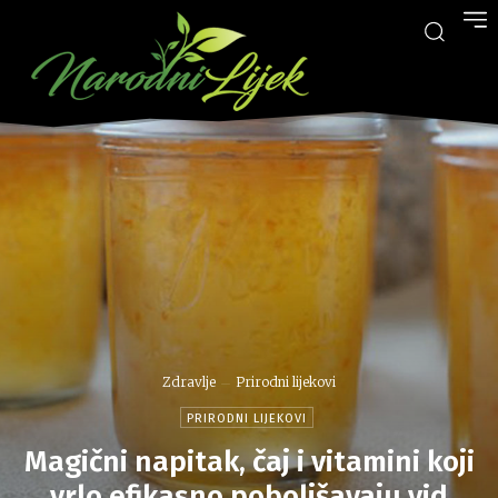
Zdravlje
Prirodni lijekovi
PRIRODNI LIJEKOVI
Magični napitak, čaj i vitamini koji
vrlo efikasno poboljšavaju vid