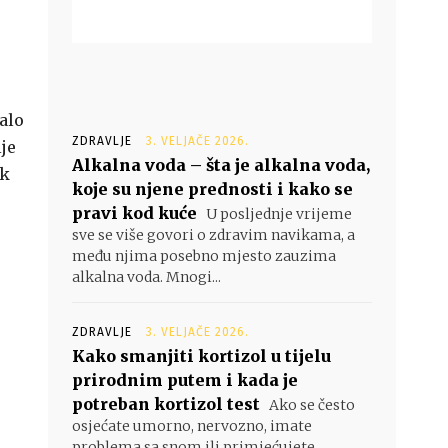
alo
ZDRAVLJE
3. VELJAČE 2026.
lje
Alkalna voda – šta je alkalna voda,
ak
koje su njene prednosti i kako se
pravi kod kuće
U posljednje vrijeme
sve se više govori o zdravim navikama, a
među njima posebno mjesto zauzima
alkalna voda. Mnogi...
ZDRAVLJE
3. VELJAČE 2026.
Kako smanjiti kortizol u tijelu
prirodnim putem i kada je
potreban kortizol test
Ako se često
osjećate umorno, nervozno, imate
problema sa snom ili primjećujete