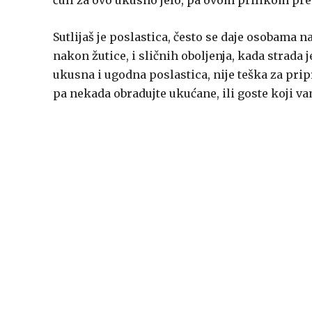
čuli za ovo ukusno jelo, pa ovom prilikom pre
Sutlijaš je poslastica, često se daje osobama n
nakon žutice, i sličnih oboljenja, kada strada j
ukusna i ugodna poslastica, nije teška za pripr
pa nekada obradujte ukućane, ili goste koji v