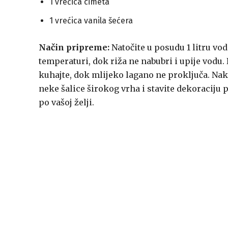
1 vrećica cimeta
1 vrećica vanila šećera
Način pripreme:
Natočite u posudu 1 litru vod
temperaturi, dok riža ne nabubri i upije vodu.
kuhajte, dok mlijeko lagano ne proključa. Nako
neke šalice širokog vrha i stavite dekoraciju p
po vašoj želji.