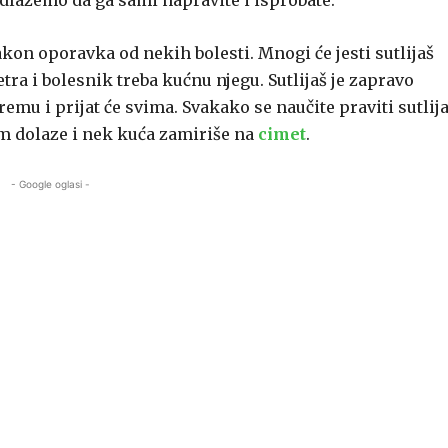
dlažemo da ga sami napravite i isprobate.
akon oporavka od nekih bolesti. Mnogi će jesti sutlijaš
etra i bolesnik treba kućnu njegu. Sutlijaš je zapravo
emu i prijat će svima. Svakako se naučite praviti sutlija
am dolaze i nek kuća zamiriše na
cimet
.
- Google oglasi -