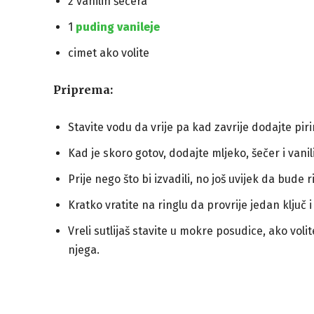
2 vanilin šećera
1
puding vanileje
cimet ako volite
Priprema:
Stavite vodu da vrije pa kad zavrije dodajte pir
Kad je skoro gotov, dodajte mljeko, šečer i vanil
Prije nego što bi izvadili, no još uvijek da bud
Kratko vratite na ringlu da provrije jedan ključ i 
Vreli sutlijaš stavite u mokre posudice, ako voli
njega.