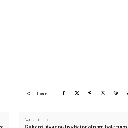
Share
Naredni članak
va
Kuhani ajvar po tradicionalnom bakinom