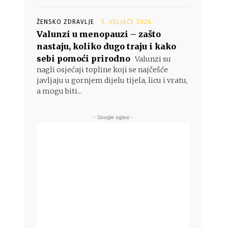
ŽENSKO ZDRAVLJE
5. VELJAČE 2026.
Valunzi u menopauzi – zašto
nastaju, koliko dugo traju i kako
sebi pomoći prirodno
Valunzi su
nagli osjećaji topline koji se najčešće
javljaju u gornjem dijelu tijela, licu i vratu,
a mogu biti...
- Google oglasi -