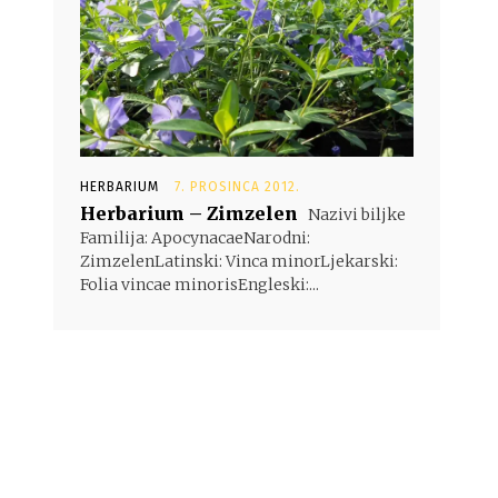
HERBARIUM
7. PROSINCA 2012.
Herbarium – Zimzelen
Nazivi biljke
Familija: ApocynacaeNarodni:
ZimzelenLatinski: Vinca minorLjekarski:
Folia vincae minorisEngleski:...