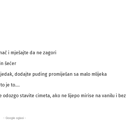
inač i mješajte da ne zagori
in šećer
e rijedak, dodajte puding promiješan sa malo mlijeka
to je to….
te odozgo stavite cimeta, ako ne lijepo mirise na vanilu i bez
- Google oglasi -