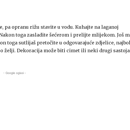
e, pa opranu rižu stavite u vodu. Kuhajte na laganoj
 Nakon toga zasladite šećerom i prelijte mlijekom. Još m
n toga sutlijaš pretočite u odgovarajuće zdjelice, najbo
o želji. Dekoracija može biti cimet ili neki drugi sastoj
- Google oglasi -