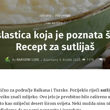
Ishrana
Fini recepti
FINI RECEPTI
lastica koja je poznata š
Recept za sutlijaš
-
By
NARODNI LIJEK
9978
Ažurirano
5. RUJNA 2020.
0
ipično za područje Balkana i Turske. Porijeklo riječi
sutli
ziku znači mlijeko. Ovo jelo je prvobitno bilo rašireno 
ato kao mliječni desert širom svijeta. Neki možda nisu n