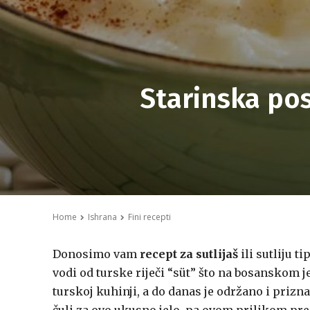
Starinska pos
Home
Ishrana
Fini recepti
Donosimo vam
recept za sutlijaš
ili sutliju t
vodi od turske riječi “süt” što na bosanskom je
turskoj kuhinji, a do danas je održano i prizn