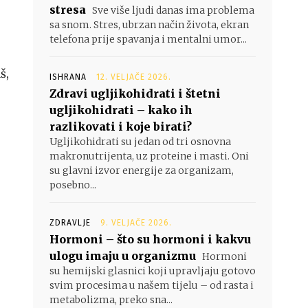
stresa
Sve više ljudi danas ima problema
sa snom. Stres, ubrzan način života, ekran
telefona prije spavanja i mentalni umor...
š,
ISHRANA
12. VELJAČE 2026.
Zdravi ugljikohidrati i štetni
ugljikohidrati – kako ih
razlikovati i koje birati?
Ugljikohidrati su jedan od tri osnovna
makronutrijenta, uz proteine i masti. Oni
su glavni izvor energije za organizam,
posebno...
ZDRAVLJE
9. VELJAČE 2026.
Hormoni – što su hormoni i kakvu
ulogu imaju u organizmu
Hormoni
su hemijski glasnici koji upravljaju gotovo
svim procesima u našem tijelu – od rasta i
metabolizma, preko sna...