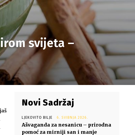
irom svijeta –
Novi Sadržaj
jaš
LJEKOVITO BILJE
6. SVIBNJA 2026.
u
Ašvaganda za nesanicu – prirodna
i
pomoć za mirniji san i manje