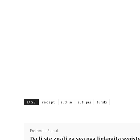
TAGS
recept
sutlija
sutlijaš
turski
Prethodni članak
Da li ste znali za sva ova ljekovita svojst