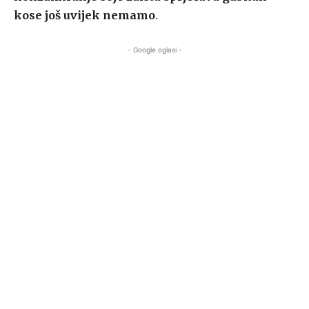
kose još uvijek nemamo
.
- Google oglasi -