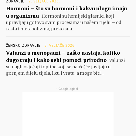
ZDRAVLJE
9. VELJAČE 2026.
Hormoni – što su hormoni i kakvu ulogu imaju
u organizmu
Hormoni su hemijski glasnici koji
upravljaju gotovo svim procesima u našem tijelu – od
rasta i metabolizma, preko sna...
ŽENSKO ZDRAVLJE
5. VELJAČE 2026.
Valunzi u menopauzi – zašto nastaju, koliko
dugo traju i kako sebi pomoći prirodno
Valunzi
su nagli osjećaji topline koji se najčešće javljaju u
gornjem dijelu tijela, licu i vratu, a mogu biti...
- Google oglasi -