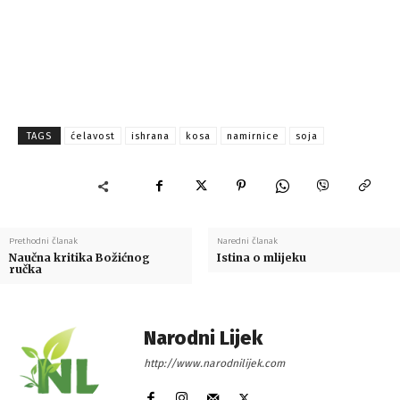
TAGS
ćelavost
ishrana
kosa
namirnice
soja
Prethodni članak
Naredni članak
Naučna kritika Božićnog
Istina o mlijeku
ručka
Narodni Lijek
http://www.narodnilijek.com