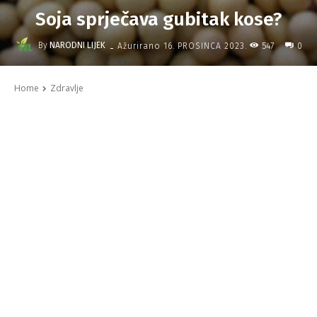
Soja sprječava gubitak kose?
-
By
NARODNI LIJEK
547
Ažurirano
16. PROSINCA 2023.
0
Home
Zdravlje