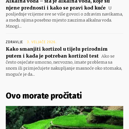
Alkalna voda – šta je alkalna voda, koje su
njene prednosti i kako se pravi kod kuće
U
posljednje vrijeme sve se više govori o zdravim navikama,
a među njima posebno mjesto zauzima alkalna voda.
Mnogi...
ZDRAVLJE
3. VELJAČE 2026.
Kako smanjiti kortizol u tijelu prirodnim
putem i kada je potreban kortizol test
Ako se
često osjećate umorno, nervozno, imate problema sa
snom ili primjećujete nakupljanje masnoće oko stomaka,
moguće je da...
Ovo morate pročitati