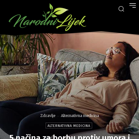
Zdravlje
Alternativna medicina
ALTERNATIVNA MEDICINA
5 načina za borbu protiv umora i