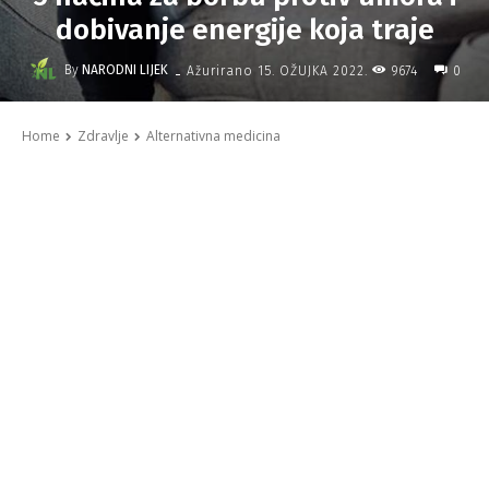
dobivanje energije koja traje
-
By
NARODNI LIJEK
9674
Ažurirano
15. OŽUJKA 2022.
0
Home
Zdravlje
Alternativna medicina