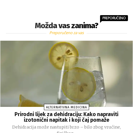
PREPORUČENO
Možda vas zanima?
Preporučeno za vas
ALTERNATIVNA MEDICINA
Prirodni lijek za dehidraciju: Kako napraviti
izotonični napitak i koji čaj pomaže
Dehidracija može nastupiti brzo – bilo zbog vrućine,