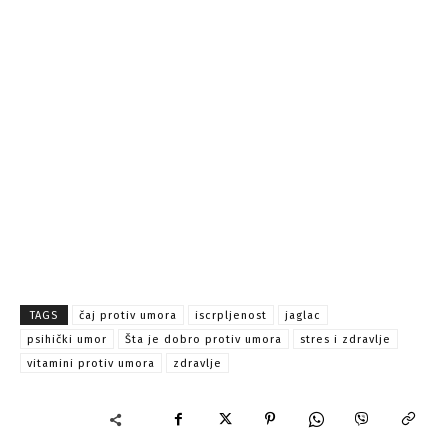
TAGS
čaj protiv umora
iscrpljenost
jaglac
psihički umor
Šta je dobro protiv umora
stres i zdravlje
vitamini protiv umora
zdravlje