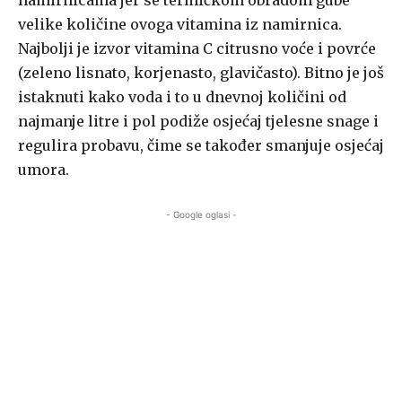
namirnicama jer se termičkom obradom gube
velike količine ovoga vitamina iz namirnica.
Najbolji je izvor vitamina C citrusno voće i povrće
(zeleno lisnato, korjenasto, glavičasto). Bitno je još
istaknuti kako voda i to u dnevnoj količini od
najmanje litre i pol podiže osjećaj tjelesne snage i
regulira probavu, čime se također smanjuje osjećaj
umora.
- Google oglasi -