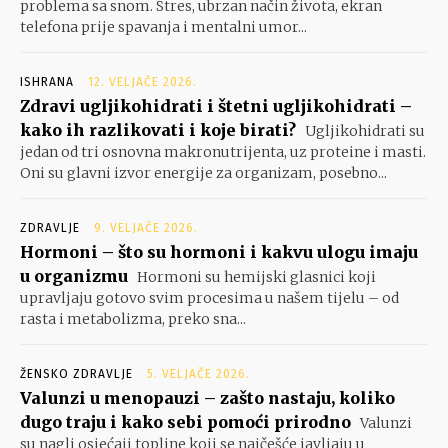
problema sa snom. Stres, ubrzan način života, ekran
telefona prije spavanja i mentalni umor...
ISHRANA
12. VELJAČE 2026.
Zdravi ugljikohidrati i štetni ugljikohidrati –
kako ih razlikovati i koje birati?
Ugljikohidrati su
jedan od tri osnovna makronutrijenta, uz proteine i masti.
Oni su glavni izvor energije za organizam, posebno...
ZDRAVLJE
9. VELJAČE 2026.
Hormoni – što su hormoni i kakvu ulogu imaju
u organizmu
Hormoni su hemijski glasnici koji
upravljaju gotovo svim procesima u našem tijelu – od
rasta i metabolizma, preko sna...
ŽENSKO ZDRAVLJE
5. VELJAČE 2026.
Valunzi u menopauzi – zašto nastaju, koliko
dugo traju i kako sebi pomoći prirodno
Valunzi
su nagli osjećaji topline koji se najčešće javljaju u