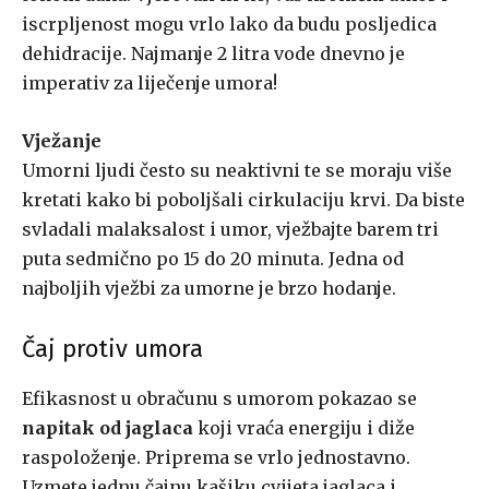
iscrpljenost mogu vrlo lako da budu posljedica
dehidracije. Najmanje 2 litra vode dnevno je
imperativ za liječenje umora!
Vježanje
Umorni ljudi često su neaktivni te se moraju više
kretati kako bi poboljšali cirkulaciju krvi. Da biste
svladali malaksalost i umor, vježbajte barem tri
puta sedmično po 15 do 20 minuta. Jedna od
najboljih vježbi za umorne je brzo hodanje.
Čaj protiv umora
Efikasnost u obračunu s umorom pokazao se
napitak od jaglaca
koji vraća energiju i diže
raspoloženje. Priprema se vrlo jednostavno.
Uzmete jednu čajnu kašiku cvijeta jaglaca i