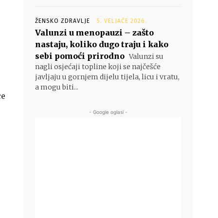
ŽENSKO ZDRAVLJE
5. VELJAČE 2026.
Valunzi u menopauzi – zašto
nastaju, koliko dugo traju i kako
sebi pomoći prirodno
Valunzi su
nagli osjećaji topline koji se najčešće
javljaju u gornjem dijelu tijela, licu i vratu,
a mogu biti...
ce
- Google oglasi -