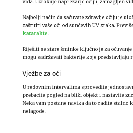
vida. Uzrokuje naprezanje očiju, zamagljen vid
Najbolji način da sačuvate zdravlje očiju je ul
zaštititi vaše oči od sunčevih UV zraka. Prev
katarakte
.
Riješiti se stare šminke ključno je za očuvanje
mogu sadržavati bakterije koje predstavljaju ri
Vježbe za oči
U redovnim intervalima sprovedite jednostavnu 
prebacite pogled na bliži objekt i nastavite zur
Neka vam postane navika da to radite stalno ka
nelagode.