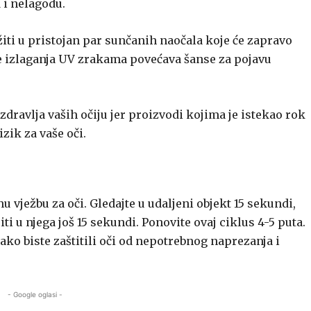
 i nelagodu.
ožiti u pristojan par sunčanih naočala koje će zapravo
iše izlaganja UV zrakama povećava šanse za pojavu
 zdravlja vaših očiju jer proizvodi kojima je istekao rok
zik za vaše oči.
vježbu za oči. Gledajte u udaljeni objekt 15 sekundi,
iti u njega još 15 sekundi. Ponovite ovaj ciklus 4-5 puta.
ko biste zaštitili oči od nepotrebnog naprezanja i
- Google oglasi -