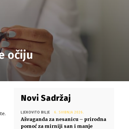
e očiju
Novi Sadržaj
LJEKOVITO BILJE
6. SVIBNJA 2026.
te.
Ašvaganda za nesanicu – prirodna
pomoć za mirniji san i manje