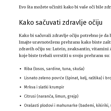
Evo šta možete učiniti kako bi vaše oči bile zdr
Kako sačuvati zdravlje očiju
Kako bi sačuvali zdravlje očiju potrebno je d
Imajte uravnoteženu prehranu kako biste zašti
zdravih očiju su: Lutein, zeaksantin, vitamini
koje biste trebali uvrstiti u svoju prehranu su:
Riba (losos, sardine, tuna, skuša)
Lisnato zeleno povrće (špinat, kelj, raštika) i br
Mrkva i slatki krumpir
Citrusi (naranča, limun, grejp)
Orašasti plodovi i mahunarke (bademi, kikiriki