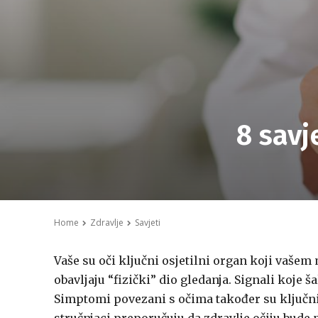
8 savj
Home
Zdravlje
Savjeti
Vaše su oči ključni osjetilni organ koji vašem
obavljaju “fizički” dio gledanja. Signali koje
Simptomi povezani s očima također su ključni p