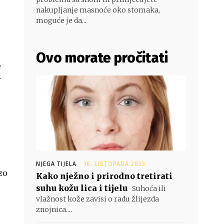
nakupljanje masnoće oko stomaka,
moguće je da...
Ovo morate pročitati
e
r
NJEGA TIJELA
16. LISTOPADA 2023.
zo
Kako nježno i prirodno tretirati
suhu kožu lica i tijelu
Suhoća ili
vlažnost kože zavisi o radu žlijezda
znojnica....