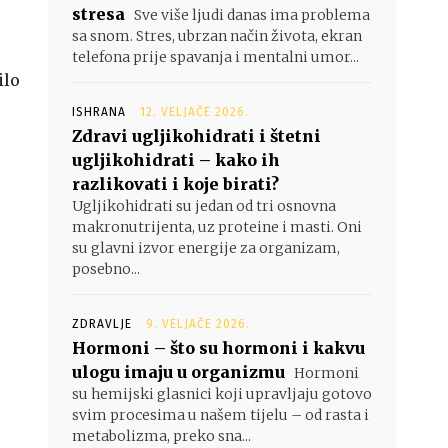
stresa
Sve više ljudi danas ima problema
sa snom. Stres, ubrzan način života, ekran
telefona prije spavanja i mentalni umor...
ilo
ISHRANA
12. VELJAČE 2026.
Zdravi ugljikohidrati i štetni
ugljikohidrati – kako ih
razlikovati i koje birati?
Ugljikohidrati su jedan od tri osnovna
makronutrijenta, uz proteine i masti. Oni
su glavni izvor energije za organizam,
posebno...
ZDRAVLJE
9. VELJAČE 2026.
Hormoni – što su hormoni i kakvu
ulogu imaju u organizmu
Hormoni
su hemijski glasnici koji upravljaju gotovo
svim procesima u našem tijelu – od rasta i
metabolizma, preko sna...