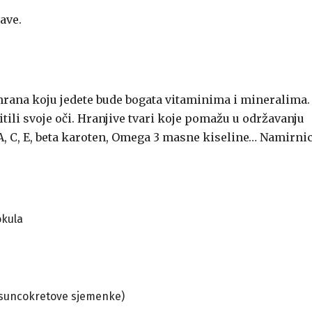
ave.
a hrana koju jedete bude bogata vitaminima i mineralima.
tili svoje oči. Hranjive tvari koje pomažu u održavanju
 A, C, E, beta karoten, Omega 3 masne kiseline… Namirni
okula
, suncokretove sjemenke)