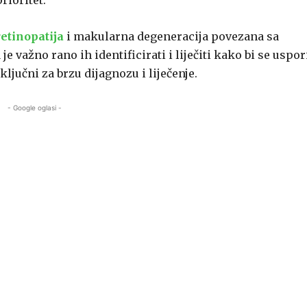
rioritet.
retinopatija
i makularna degeneracija povezana sa
e važno rano ih identificirati i liječiti kako bi se uspor
ljučni za brzu dijagnozu i liječenje.
- Google oglasi -