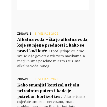
ZDRAVLJE
3. VELJAČE 2026.
Alkalna voda – šta je alkalna voda,
koje su njene prednosti i kako se
pravi kod kuće
U posljednje vrijeme
sve se više govori o zdravim navikama, a
među njima posebno mjesto zauzima
alkalna voda. Mnogi...
ZDRAVLJE
3. VELJAČE 2026.
Kako smanjiti kortizol u tijelu
prirodnim putem i kada je
potreban kortizol test
Ako se često
osjećate umorno, nervozno, imate
problema sa snom ili primjećujete