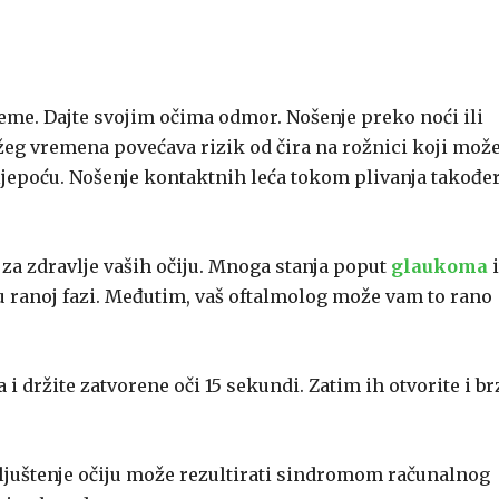
jeme. Dajte svojim očima odmor. Nošenje preko noći ili
eg vremena povećava rizik od čira na rožnici koji mož
 sljepoću. Nošenje kontaktnih leća tokom plivanja takođe
 za zdravlje vaših očiju. Mnoga stanja poput
glaukoma
i
u ranoj fazi. Međutim, vaš oftalmolog može vam to rano
 držite zatvorene oči 15 sekundi. Zatim ih otvorite i br
ljuštenje očiju može rezultirati sindromom računalnog