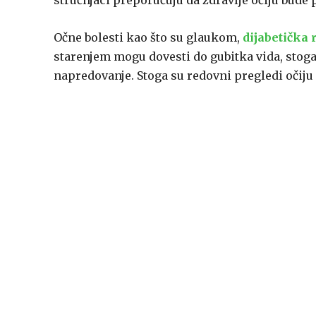
stručnjaci preporučuju da zdravlje očiju bude p
Očne bolesti kao što su glaukom,
dijabetička 
starenjem mogu dovesti do gubitka vida, stoga j
napredovanje. Stoga su redovni pregledi očiju k