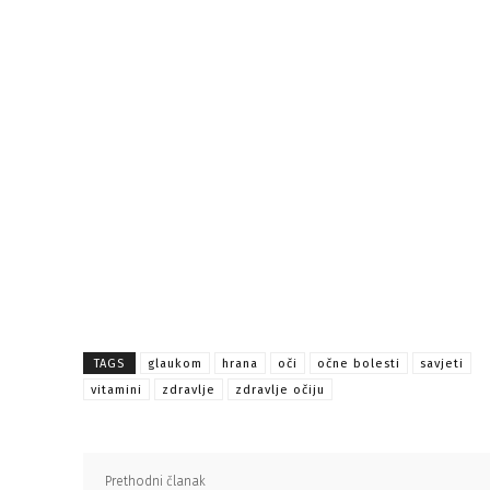
TAGS
glaukom
hrana
oči
očne bolesti
savjeti
vitamini
zdravlje
zdravlje očiju
Prethodni članak