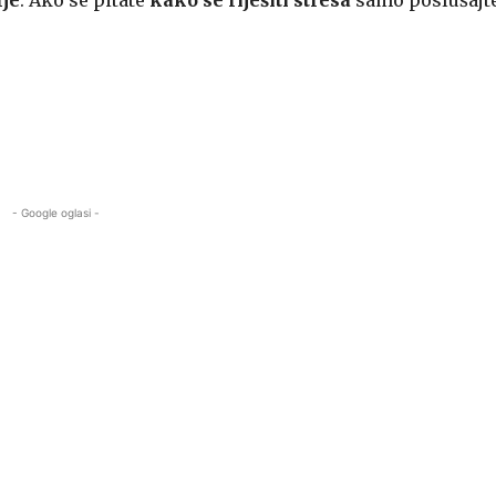
lje
. Ako se pitate
kako se riješiti stresa
samo poslušajte
- Google oglasi -