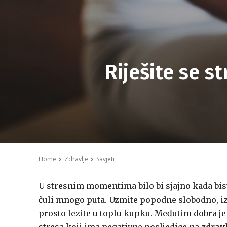
Riješite se s
Home
Zdravlje
Savjeti
U stresnim momentima bilo bi sjajno kada bist
čuli mnogo puta. Uzmite popodne slobodno, iza
prosto lezite u toplu kupku. Međutim dobra je