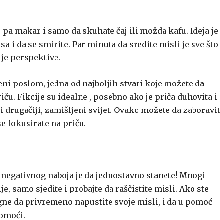
, pa makar i samo da skuhate čaj ili možda kafu. Ideja je
a i da se smirite. Par minuta da sredite misli je sve što 
ije perspektive.
eni poslom, jedna od najboljih stvari koje možete da
iču. Fikcije su idealne , posebno ako je priča duhovita i
 drugačiji, zamišljeni svijet. Ovako možete da zaboravi
se fokusirate na priču.
negativnog naboja je da jednostavno stanete! Mnogi
e, samo sjedite i probajte da raščistite misli. Ako ste
gne da privremeno napustite svoje misli, i da u pomoć
pomoći.