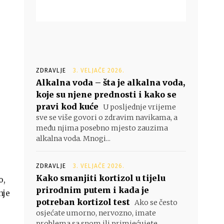
ZDRAVLJE
3. VELJAČE 2026.
Alkalna voda – šta je alkalna voda,
koje su njene prednosti i kako se
pravi kod kuće
U posljednje vrijeme
sve se više govori o zdravim navikama, a
među njima posebno mjesto zauzima
alkalna voda. Mnogi...
ZDRAVLJE
3. VELJAČE 2026.
Kako smanjiti kortizol u tijelu
o,
prirodnim putem i kada je
nje
potreban kortizol test
Ako se često
osjećate umorno, nervozno, imate
problema sa snom ili primjećujete