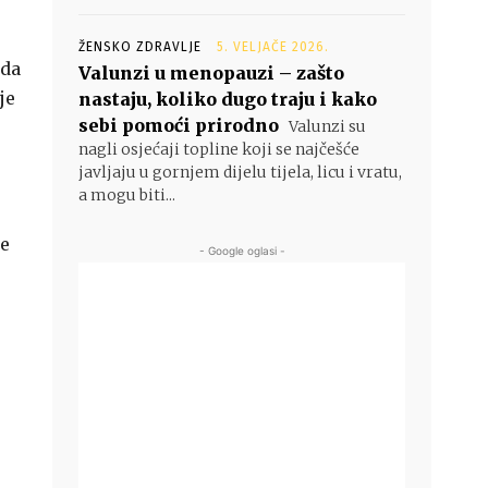
ŽENSKO ZDRAVLJE
5. VELJAČE 2026.
 da
Valunzi u menopauzi – zašto
je
nastaju, koliko dugo traju i kako
sebi pomoći prirodno
Valunzi su
nagli osjećaji topline koji se najčešće
javljaju u gornjem dijelu tijela, licu i vratu,
a mogu biti...
te
- Google oglasi -