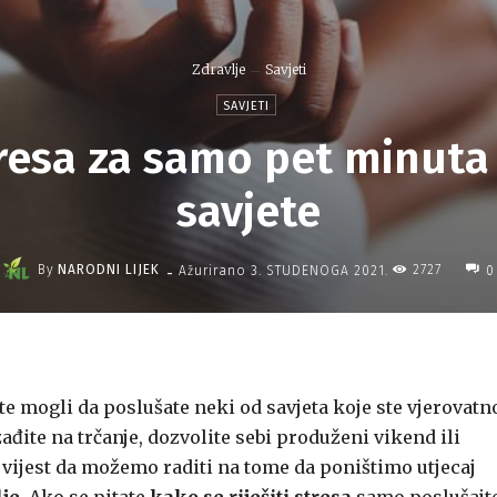
Zdravlje
Savjeti
SAVJETI
tresa za samo pet minuta
savjete
-
By
NARODNI LIJEK
2727
Ažurirano
3. STUDENOGA 2021.
0
e mogli da poslušate neki od savjeta koje ste vjerovatn
đite na trčanje, dozvolite sebi produženi vikend ili
 vijest da možemo raditi na tome da poništimo utjecaj