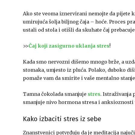
Ako ste veoma iznervirani nemojte da pijete k
umirujuća šolja biljnog čaja – hoće. Proces pra
ustali od stola i otišli da skuhate čaj prebacuj
>>
Čaj koji zasigurno uklanja stres
!
Kada smo nervozni dišemo mnogo brže, a uzdasi 
stomaka, umjesto iz pluća. Polako, duboko diši
pomaže vam da smirite i vaše mentalno stanje
Tamna čokolada smanjuje
stres
. Istraživanj
smanjuje nivo hormona stresa i anksioznosti
Kako izbaciti stres iz sebe
Znanstvenici potvrđuju da je meditacija najuči