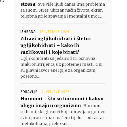
 i
stresa
Sve više ljudi danas ima problema
sa snom. Stres, ubrzan način života, ekran
telefona prije spavanja i mentalni umor...
ISHRANA
12. VELJAČE 2026.
Zdravi ugljikohidrati i štetni
ugljikohidrati – kako ih
razlikovati i koje birati?
Ugljikohidrati su jedan od tri osnovna
makronutrijenta, uz proteine i masti. Oni
su glavni izvor energije za organizam,
posebno...
ZDRAVLJE
9. VELJAČE 2026.
Hormoni – što su hormoni i kakvu
ulogu imaju u organizmu
Hormoni
su hemijski glasnici koji upravljaju gotovo
svim procesima u našem tijelu – od rasta i
metabolizma, preko sna...