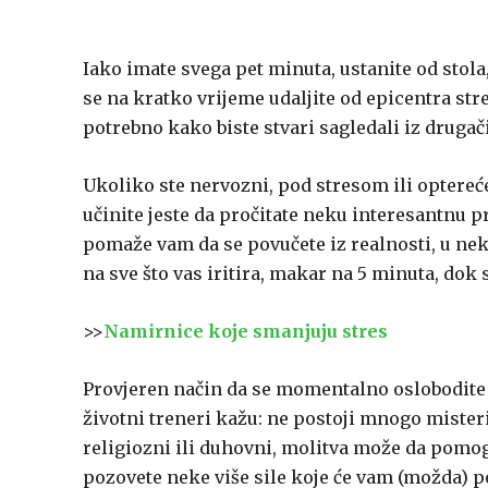
Iako imate svega pet minuta, ustanite od stola
se na kratko vrijeme udaljite od epicentra stres
potrebno kako biste stvari sagledali iz drugač
Ukoliko ste nervozni, pod stresom ili optereć
učinite jeste da pročitate neku interesantnu pr
pomaže vam da se povučete iz realnosti, u neki
na sve što vas iritira, makar na 5 minuta, dok 
>>
Namirnice koje smanjuju stres
Provjeren način da se momentalno oslobodite 
životni treneri kažu: ne postoji mnogo misterij
religiozni ili duhovni, molitva može da pomo
pozovete neke više sile koje će vam (možda) 