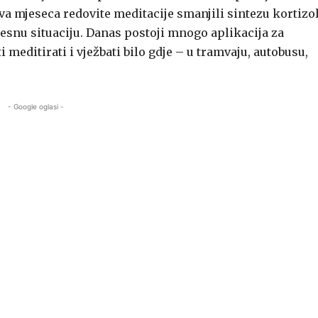
dva mjeseca redovite meditacije smanjili sintezu kortizol
esnu situaciju. Danas postoji mnogo aplikacija za
editirati i vježbati bilo gdje – u tramvaju, autobusu,
- Google oglasi -