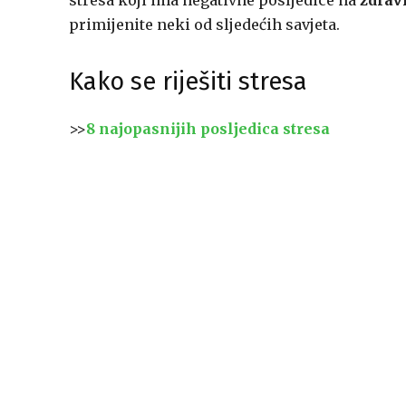
stresa koji ima negativne posljedice na
zdrav
primijenite neki od sljedećih savjeta.
Kako se riješiti stresa
>>
8 najopasnijih posljedica stresa