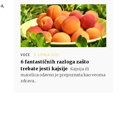
a,
VOĆE
5. LIPNJA 2021.
6 fantastičnih razloga zašto
trebate jesti kajsije
Kajsija ili
marelica odavno je prepoznata kao veoma
zdrava...