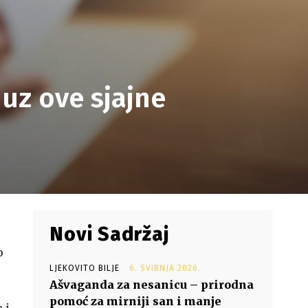
 uz ove sjajne
Novi Sadržaj
o
LJEKOVITO BILJE
6. SVIBNJA 2026.
Ašvaganda za nesanicu – prirodna
pomoć za mirniji san i manje