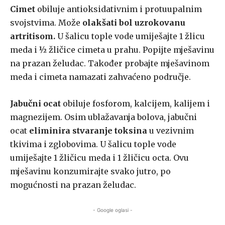
Cimet
obiluje antioksidativnim i protuupalnim
svojstvima. Može
olakšati bol uzrokovanu
artritisom.
U šalicu tople vode umiješajte 1 žlicu
meda i ½ žličice cimeta u prahu. Popijte mješavinu
na prazan želudac. Također probajte mješavinom
meda i cimeta namazati zahvaćeno područje.
Jabučni ocat
obiluje fosforom, kalcijem, kalijem i
magnezijem. Osim ublažavanja bolova, jabučni
ocat
eliminira stvaranje toksina
u vezivnim
tkivima i zglobovima. U šalicu tople vode
umiješajte 1 žličicu meda i 1 žličicu octa. Ovu
mješavinu konzumirajte svako jutro, po
mogućnosti na prazan želudac.
- Google oglasi -