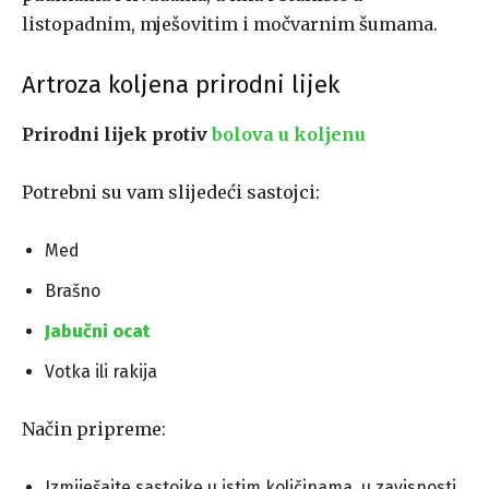
listopadnim, mješovitim i močvarnim šumama.
Artroza koljena prirodni lijek
Prirodni lijek protiv
bolova u koljenu
Potrebni su vam slijedeći sastojci:
Med
Brašno
Jabučni ocat
Votka ili rakija
Način pripreme:
Izmiješajte sastojke u istim količinama, u zavisnosti