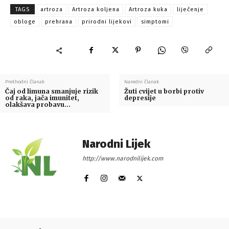
TAGS
artroza
Artroza koljena
Artroza kuka
liječenje
obloge
prehrana
prirodni lijekovi
simptomi
Prethodni članak
Naredni članak
Čaj od limuna smanjuje rizik
Žuti cvijet u borbi protiv
od raka, jača imunitet,
depresije
olakšava probavu…
Narodni Lijek
http://www.narodnilijek.com