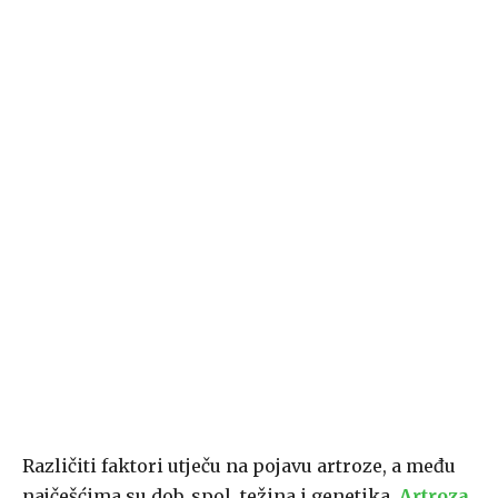
Različiti faktori utječu na pojavu artroze, a među
najčešćima su dob, spol, težina i genetika.
Artroza