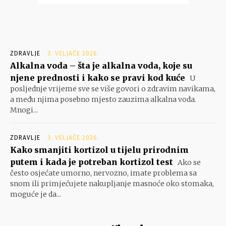
ZDRAVLJE
3. VELJAČE 2026.
Alkalna voda – šta je alkalna voda, koje su
njene prednosti i kako se pravi kod kuće
U
posljednje vrijeme sve se više govori o zdravim navikama,
a među njima posebno mjesto zauzima alkalna voda.
Mnogi...
ZDRAVLJE
3. VELJAČE 2026.
Kako smanjiti kortizol u tijelu prirodnim
putem i kada je potreban kortizol test
Ako se
često osjećate umorno, nervozno, imate problema sa
snom ili primjećujete nakupljanje masnoće oko stomaka,
moguće je da...