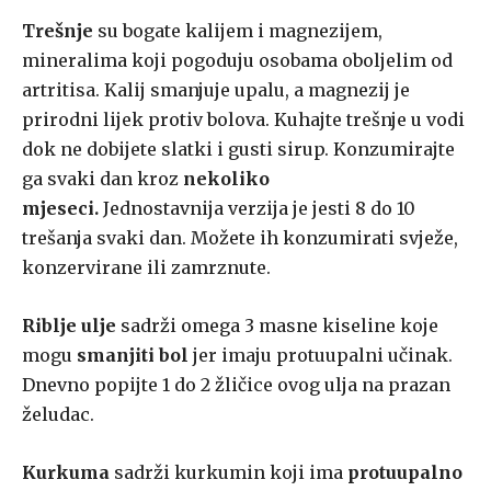
Trešnje
su bogate kalijem i magnezijem,
mineralima koji pogoduju osobama oboljelim od
artritisa. Kalij smanjuje upalu, a magnezij je
prirodni lijek protiv bolova. Kuhajte trešnje u vodi
dok ne dobijete slatki i gusti sirup. Konzumirajte
ga svaki dan kroz
nekoliko
mjeseci.
Jednostavnija verzija je jesti 8 do 10
trešanja svaki dan. Možete ih konzumirati svježe,
konzervirane ili zamrznute.
Riblje ulje
sadrži omega 3 masne kiseline koje
mogu
smanjiti bol
jer imaju protuupalni učinak.
Dnevno popijte 1 do 2 žličice ovog ulja na prazan
želudac.
Kurkuma
sadrži kurkumin koji ima
protuupalno