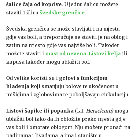
šalice čaja od koprive
. U jednu šalicu možete
staviti 1 žlicu
švedske grenčice
.
Švedska grenčica se može stavljati i na mjestu
gdje vas boli, a preporučuje se staviti je na oblog i
zatim na mjesto gdje vas najviše boli. Također
možete staviti i
mast od nevena
.
Listovi kelja
ili
kupusa također mogu ublažiti bol.
Od velike koristi su i
gelovi s funkcijom
hlađenja
koji smanjuju bolove te ukočenost u
mišićima i zglobovima te poboljšavaju cirkulaciju.
Listovi šapike ili popanka
(lat.
Heracleum)
mogu
ublažiti bol tako da ih obložite preko mjesta gdje
vas boli i omotate oblogom. Nju možete pronaći na
padinama i livadama, a ima i stanište u