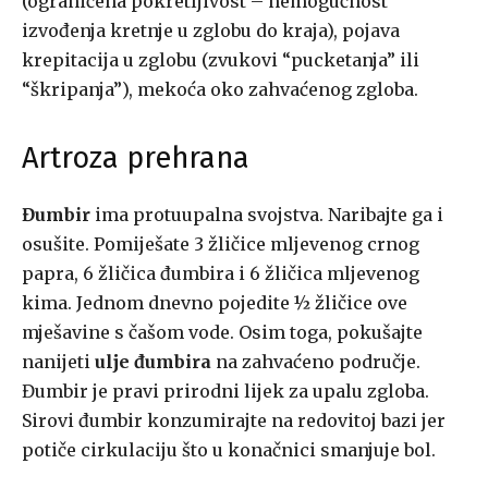
(ograničena pokretljivost – nemogućnost
izvođenja kretnje u zglobu do kraja), pojava
krepitacija u zglobu (zvukovi “pucketanja” ili
“škripanja”), mekoća oko zahvaćenog zgloba.
Artroza prehrana
Đumbir
ima protuupalna svojstva. Naribajte ga i
osušite. Pomiješate 3 žličice mljevenog crnog
papra, 6 žličica đumbira i 6 žličica mljevenog
kima. Jednom dnevno pojedite ½ žličice ove
mješavine s čašom vode. Osim toga, pokušajte
nanijeti
ulje đumbira
na zahvaćeno područje.
Đumbir je pravi prirodni lijek za upalu zgloba.
Sirovi đumbir konzumirajte na redovitoj bazi jer
potiče cirkulaciju što u konačnici smanjuje bol.