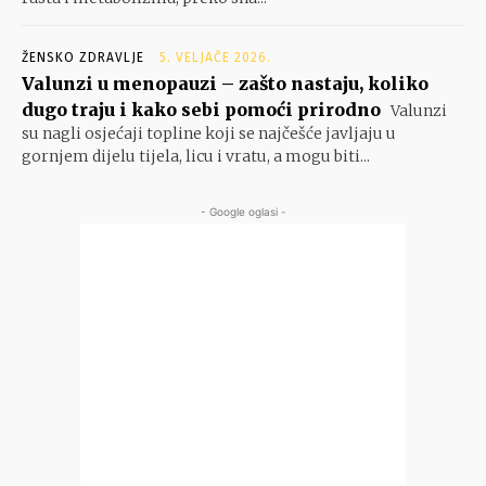
ŽENSKO ZDRAVLJE
5. VELJAČE 2026.
Valunzi u menopauzi – zašto nastaju, koliko
dugo traju i kako sebi pomoći prirodno
Valunzi
su nagli osjećaji topline koji se najčešće javljaju u
gornjem dijelu tijela, licu i vratu, a mogu biti...
- Google oglasi -