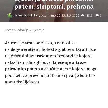
putem, simptomi, prehrana
-
By
NARODNI LIJEK
13612
Ažurirano
22. RUJNA 2020.
0
Home
Zdravlje
Liječenje
Artroza je vrsta artritisa, a odnosi se
na
degenerativnu bolest zglobova
. Do artroze
najčešće
dolazi trošenjem hrskavice
koja se
nalazi između zglobova.
Liječenje artroze
prirodnim putem
uključuje mjere koje se mogu
poduzeti za prevenciju ili smanjivanje boli, bez
upotrebe lijekova.