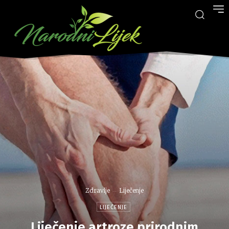
Zdravlje
Liječenje
LIJEČENJE
Liječenje artroze prirodnim