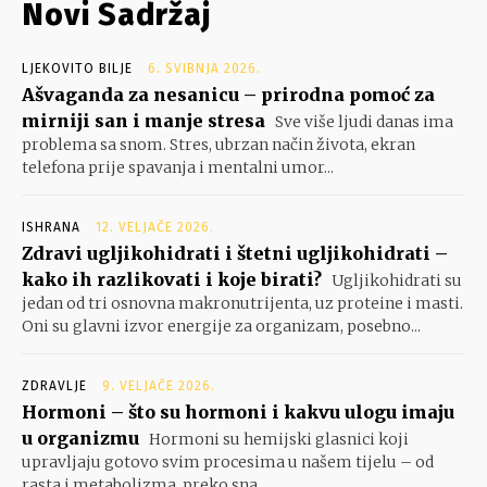
Novi Sadržaj
LJEKOVITO BILJE
6. SVIBNJA 2026.
Ašvaganda za nesanicu – prirodna pomoć za
mirniji san i manje stresa
Sve više ljudi danas ima
problema sa snom. Stres, ubrzan način života, ekran
telefona prije spavanja i mentalni umor...
ISHRANA
12. VELJAČE 2026.
Zdravi ugljikohidrati i štetni ugljikohidrati –
kako ih razlikovati i koje birati?
Ugljikohidrati su
jedan od tri osnovna makronutrijenta, uz proteine i masti.
Oni su glavni izvor energije za organizam, posebno...
ZDRAVLJE
9. VELJAČE 2026.
Hormoni – što su hormoni i kakvu ulogu imaju
u organizmu
Hormoni su hemijski glasnici koji
upravljaju gotovo svim procesima u našem tijelu – od
rasta i metabolizma, preko sna...