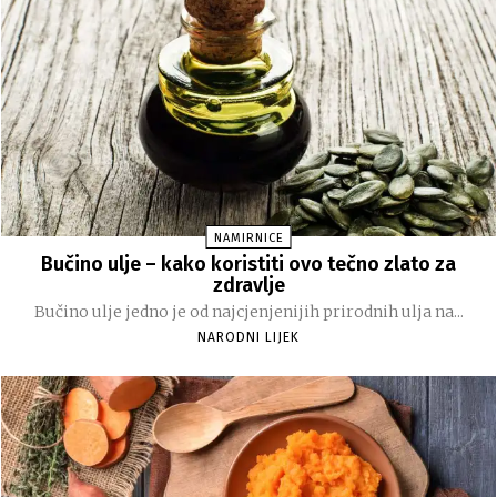
NAMIRNICE
Bučino ulje – kako koristiti ovo tečno zlato za
zdravlje
Bučino ulje jedno je od najcjenjenijih prirodnih ulja na...
NARODNI LIJEK