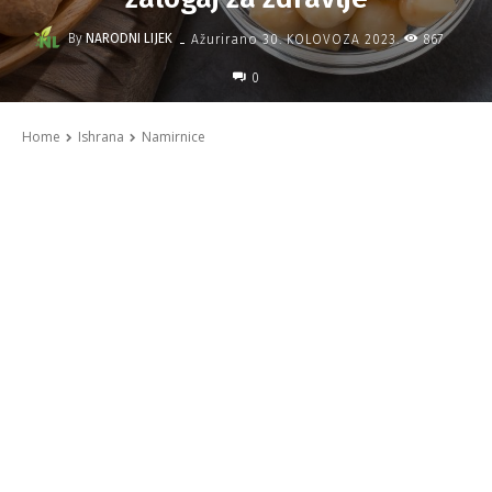
-
By
NARODNI LIJEK
867
Ažurirano
30. KOLOVOZA 2023.
0
Home
Ishrana
Namirnice