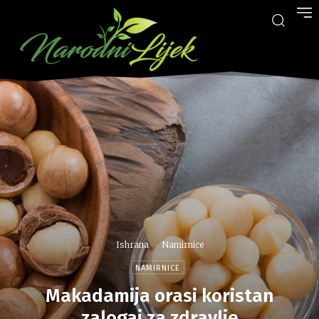
Ishrana
Namirnice
NAMIRNICE
Makadamija orasi koristan
zalogaj za zdravlje