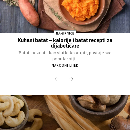
NAMIRNICE
Kuhani batat – kalorije i batat recepti za
dijabetičare
Batat, poznat i kao slatki krompir, postaje sve
popularniji...
NARODNI LIJEK