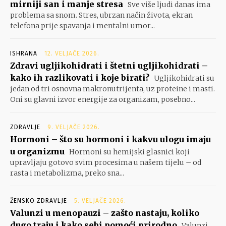
mirniji san i manje stresa
Sve više ljudi danas ima
problema sa snom. Stres, ubrzan način života, ekran
telefona prije spavanja i mentalni umor...
ISHRANA
12. VELJAČE 2026.
Zdravi ugljikohidrati i štetni ugljikohidrati –
kako ih razlikovati i koje birati?
Ugljikohidrati su
jedan od tri osnovna makronutrijenta, uz proteine i masti.
Oni su glavni izvor energije za organizam, posebno...
ZDRAVLJE
9. VELJAČE 2026.
Hormoni – što su hormoni i kakvu ulogu imaju
u organizmu
Hormoni su hemijski glasnici koji
upravljaju gotovo svim procesima u našem tijelu – od
rasta i metabolizma, preko sna...
ŽENSKO ZDRAVLJE
5. VELJAČE 2026.
Valunzi u menopauzi – zašto nastaju, koliko
dugo traju i kako sebi pomoći prirodno
Valunzi