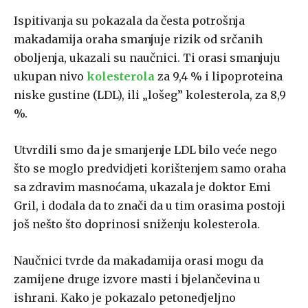
Ispitivanja su pokazala da česta potrošnja
makadamija oraha smanjuje rizik od srčanih
oboljenja, ukazali su naučnici. Ti orasi smanjuju
ukupan nivo
kolesterola
za 9,4 % i lipoproteina
niske gustine (LDL), ili „lošeg” kolesterola, za 8,9
%.
Utvrdili smo da je smanjenje LDL bilo veće nego
što se moglo predvidjeti korištenjem samo oraha
sa zdravim masnoćama, ukazala je doktor Emi
Gril, i dodala da to znači da u tim orasima postoji
još nešto što doprinosi sniženju kolesterola.
Naučnici tvrde da makadamija orasi mogu da
zamijene druge izvore masti i bjelančevina u
ishrani. Kako je pokazalo petonedjeljno