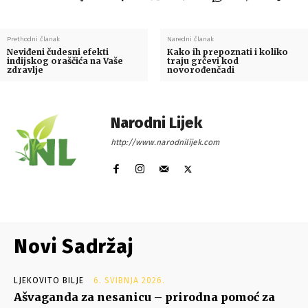
Prethodni članak
Naredni članak
Neviđeni čudesni efekti
Kako ih prepoznati i koliko
indijskog oraščića na Vaše
traju grčevi kod
zdravlje
novorođenčadi
Narodni Lijek
http://www.narodnilijek.com
Novi Sadržaj
LJEKOVITO BILJE
6. SVIBNJA 2026.
Ašvaganda za nesanicu – prirodna pomoć za