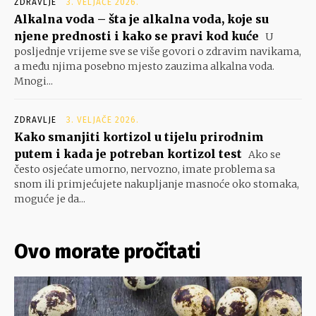
ZDRAVLJE
3. VELJAČE 2026.
Alkalna voda – šta je alkalna voda, koje su
njene prednosti i kako se pravi kod kuće
U
posljednje vrijeme sve se više govori o zdravim navikama,
a među njima posebno mjesto zauzima alkalna voda.
Mnogi...
ZDRAVLJE
3. VELJAČE 2026.
Kako smanjiti kortizol u tijelu prirodnim
putem i kada je potreban kortizol test
Ako se
često osjećate umorno, nervozno, imate problema sa
snom ili primjećujete nakupljanje masnoće oko stomaka,
moguće je da...
Ovo morate pročitati