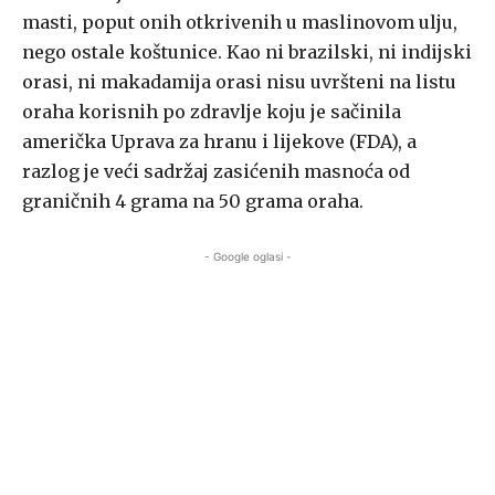
masti, poput onih otkrivenih u maslinovom ulju,
nego ostale koštunice. Kao ni brazilski, ni indijski
orasi, ni makadamija orasi nisu uvršteni na listu
oraha korisnih po zdravlje koju je sačinila
američka Uprava za hranu i lijekove (FDA), a
razlog je veći sadržaj zasićenih masnoća od
graničnih 4 grama na 50 grama oraha.
- Google oglasi -