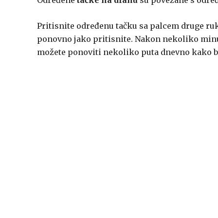
Određene
tačke na dlanu
su povezane s određe
Pritisnite određenu tačku sa palcem druge ruk
ponovno jako pritisnite. Nakon nekoliko minu
možete ponoviti nekoliko puta dnevno kako bi d