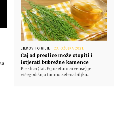
LJEKOVITO BILJE
23. OŽUJKA 2021.
Čaj od preslice može otopiti i
istjerati bubrežne kamence
sa
Preslica (lat. Equisetum arvense) je
višegodišnja tamno zelena biljka...