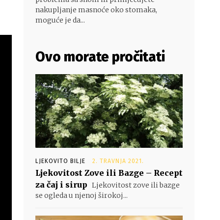
nakupljanje masnoće oko stomaka,
moguće je da...
Ovo morate pročitati
LJEKOVITO BILJE
2. TRAVNJA 2021.
Ljekovitost Zove ili Bazge – Recept
za čaj i sirup
Ljekovitost zove ili bazge
se ogleda u njenoj širokoj...