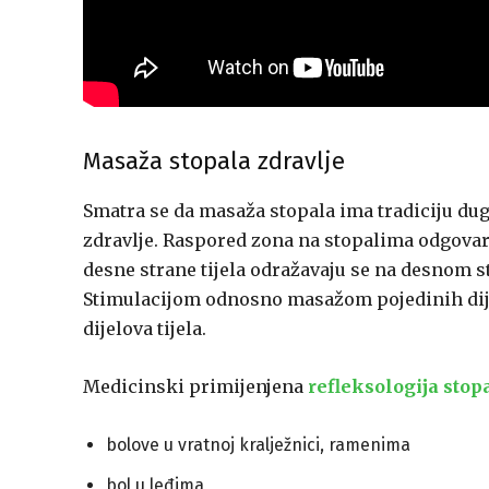
Masaža stopala zdravlje
Smatra se da masaža stopala ima tradiciju du
zdravlje. Raspored zona na stopalima odgovara 
desne strane tijela odražavaju se na desnom sto
Stimulacijom odnosno masažom pojedinih dije
dijelova tijela.
Medicinski primijenjena
refleksologija stop
bolove u vratnoj kralježnici, ramenima
bol u leđima