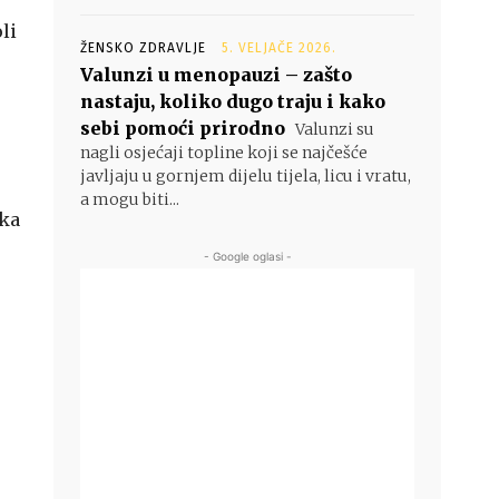
li
ŽENSKO ZDRAVLJE
5. VELJAČE 2026.
Valunzi u menopauzi – zašto
nastaju, koliko dugo traju i kako
sebi pomoći prirodno
Valunzi su
nagli osjećaji topline koji se najčešće
javljaju u gornjem dijelu tijela, licu i vratu,
a mogu biti...
ska
- Google oglasi -