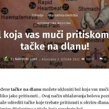
Zdravlje
Alternativna medicina
ALTERNATIVNA MEDICINA
l koja vas muči pritisko
tačke na dlanu!
-
By
NARODNI LIJEK
16007
Ažurirano
2. OŽUJKA 2022.
0
ređene
tačke na dlanu
možete ukloniti bol koja vas muči
oliko jako pritisnuti… Ovaj način ublažavanja bolova poz
že odrediti tačke koje trebate pritisnuti u okviru dlana