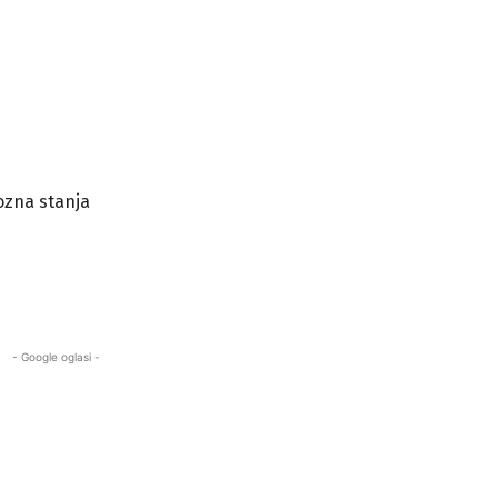
iozna stanja
- Google oglasi -