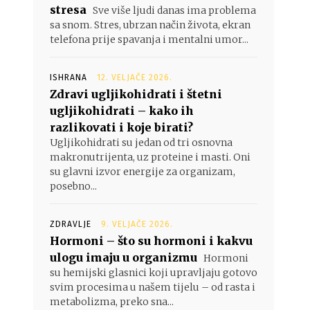
stresa
Sve više ljudi danas ima problema
sa snom. Stres, ubrzan način života, ekran
telefona prije spavanja i mentalni umor...
ISHRANA
12. VELJAČE 2026.
Zdravi ugljikohidrati i štetni
ugljikohidrati – kako ih
razlikovati i koje birati?
Ugljikohidrati su jedan od tri osnovna
makronutrijenta, uz proteine i masti. Oni
su glavni izvor energije za organizam,
posebno...
ZDRAVLJE
9. VELJAČE 2026.
Hormoni – što su hormoni i kakvu
ulogu imaju u organizmu
Hormoni
su hemijski glasnici koji upravljaju gotovo
svim procesima u našem tijelu – od rasta i
metabolizma, preko sna...