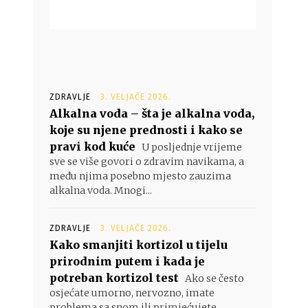
ZDRAVLJE
3. VELJAČE 2026.
Alkalna voda – šta je alkalna voda,
koje su njene prednosti i kako se
pravi kod kuće
U posljednje vrijeme
sve se više govori o zdravim navikama, a
među njima posebno mjesto zauzima
alkalna voda. Mnogi...
ZDRAVLJE
3. VELJAČE 2026.
Kako smanjiti kortizol u tijelu
prirodnim putem i kada je
potreban kortizol test
Ako se često
osjećate umorno, nervozno, imate
problema sa snom ili primjećujete