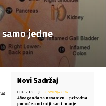
m samo jedne
Novi Sadržaj
.
LJEKOVITO BILJE
6. SVIBNJA 2026.
nat
Ašvaganda za nesanicu – prirodna
.
pomoć za mirniji san i manje