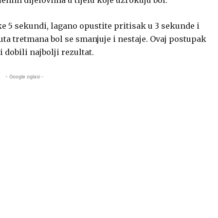
nim dijelovima u tijelu koje uzrokuju bol.
e 5 sekundi, lagano opustite pritisak u 3 sekunde i
ta tretmana bol se smanjuje i nestaje. Ovaj postupak
obili najbolji rezultat.
- Google oglasi -