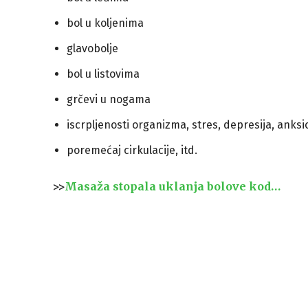
bol u koljenima
glavobolje
bol u listovima
grčevi u nogama
iscrpljenosti organizma, stres, depresija, anks
poremećaj cirkulacije, itd.
>>
Masaža stopala uklanja bolove kod…