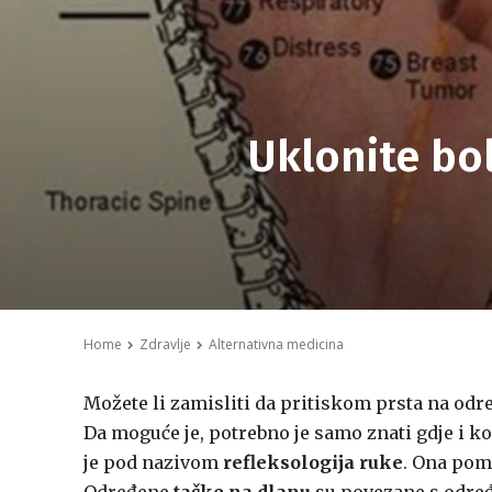
Uklonite bo
Home
Zdravlje
Alternativna medicina
Možete li zamisliti da pritiskom prsta na od
Da moguće je, potrebno je samo znati gdje i k
je pod nazivom
refleksologija ruke
. Ona poma