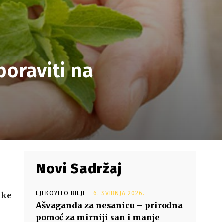
boraviti na
0
Novi Sadržaj
LJEKOVITO BILJE
6. SVIBNJA 2026.
jke
Ašvaganda za nesanicu – prirodna
pomoć za mirniji san i manje