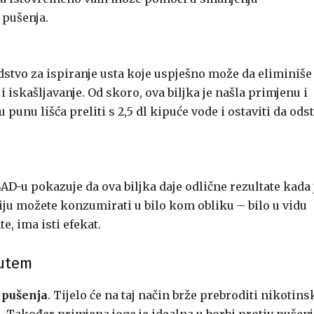
 pušenja.
dstvo za ispiranje usta koje uspješno može da eliminiše
 iskašljavanje. Od skoro, ova biljka je našla primjenu i
punu lišća preliti s 2,5 dl kipuće vode i ostaviti da odst
AD-u pokazuje da ova biljka daje odlične rezultate kada 
iju možete konzumirati u bilo kom obliku – bilo u vidu
e, ima isti efekat.
putem
 pušenja
. Tijelo će na taj način brže prebroditi nikotins