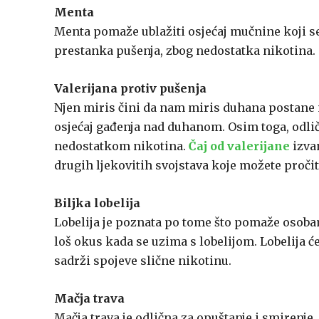
Menta
Menta pomaže ublažiti osjećaj mučnine koji s
prestanka pušenja, zbog nedostatka nikotina.
Valerijana protiv pušenja
Njen miris čini da nam miris duhana postane 
osjećaj gađenja nad duhanom. Osim toga, odlič
nedostatkom nikotina.
Čaj od valerijane
izva
drugih ljekovitih svojstava koje možete proči
Biljka lobelija
Lobelija je poznata po tome što pomaže osobam
loš okus kada se uzima s lobelijom. Lobelija
sadrži spojeve slične nikotinu.
Mačja trava
Mačja trava je odlična za opuštanje i smiren