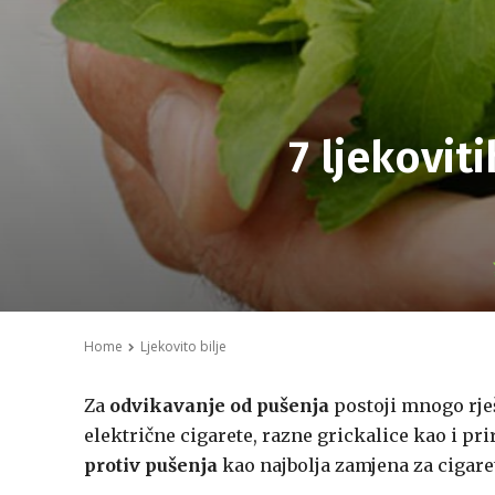
7 ljekovit
Home
Ljekovito bilje
Za
odvikavanje od pušenja
postoji mnogo rješ
električne cigarete, razne grickalice kao i prir
protiv pušenja
kao najbolja zamjena za cigare