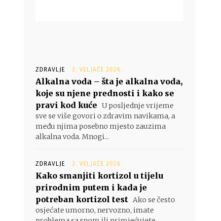
ZDRAVLJE
3. VELJAČE 2026.
Alkalna voda – šta je alkalna voda,
koje su njene prednosti i kako se
pravi kod kuće
U posljednje vrijeme
sve se više govori o zdravim navikama, a
među njima posebno mjesto zauzima
alkalna voda. Mnogi...
ZDRAVLJE
3. VELJAČE 2026.
Kako smanjiti kortizol u tijelu
prirodnim putem i kada je
potreban kortizol test
Ako se često
osjećate umorno, nervozno, imate
problema sa snom ili primjećujete