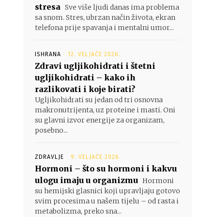
stresa
Sve više ljudi danas ima problema
sa snom. Stres, ubrzan način života, ekran
telefona prije spavanja i mentalni umor...
ISHRANA
12. VELJAČE 2026.
Zdravi ugljikohidrati i štetni
ugljikohidrati – kako ih
razlikovati i koje birati?
Ugljikohidrati su jedan od tri osnovna
makronutrijenta, uz proteine i masti. Oni
su glavni izvor energije za organizam,
posebno...
ZDRAVLJE
9. VELJAČE 2026.
Hormoni – što su hormoni i kakvu
ulogu imaju u organizmu
Hormoni
su hemijski glasnici koji upravljaju gotovo
svim procesima u našem tijelu – od rasta i
metabolizma, preko sna...