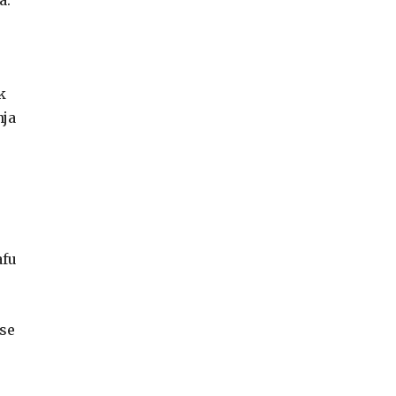
a.
k
nja
afu
 se