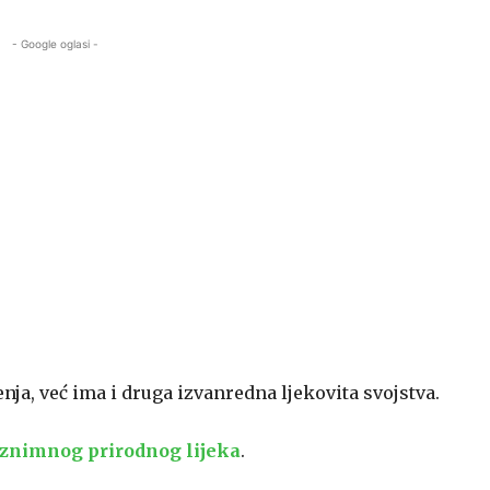
- Google oglasi -
ja, već ima i druga izvanredna ljekovita svojstva.
 iznimnog prirodnog lijeka
.