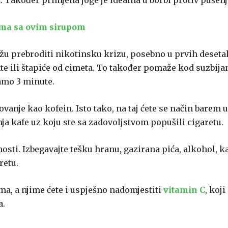
 Također primjena joge je idealna u borbi protiv pušenj
dima sa ovim sirupom
u prebroditi nikotinsku krizu, posebno u prvih deseta
e ili štapiće od cimeta. To također pomaže kod suzbija
samo 3 minute.
lovanje kao kofein. Isto tako, na taj ćete se način barem u
nja kafe uz koju ste sa zadovoljstvom popušili cigaretu.
osti. Izbegavajte tešku hranu, gazirana pića, alkohol, k
retu.
a, a njime ćete i uspješno nadomjestiti
vitamin C
, koji
a.