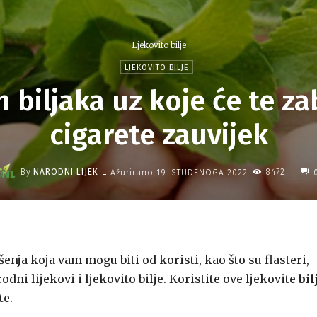
Ljekovito bilje
LJEKOVITO BILJE
ih biljaka uz koje će te za
cigarete zauvijek
-
By
NARODNI LIJEK
8472
Ažurirano
19. STUDENOGA 2022.
enja koja vam mogu biti od koristi, kao što su flasteri,
odni lijekovi i ljekovito bilje. Koristite ove ljekovite
bil
te.