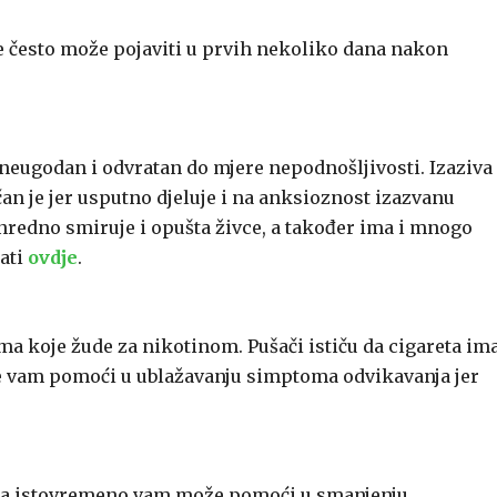
e često može pojaviti u prvih nekoliko dana nakon
neugodan i odvratan do mjere nepodnošljivosti. Izaziva
an je jer usputno djeluje i na anksioznost izazvanu
nredno smiruje i opušta živce, a također ima i mnogo
tati
ovdje
.
a koje žude za nikotinom. Pušači ističu da cigareta im
 će vam pomoći u ublažavanju simptoma odvikavanja jer
je, a istovremeno vam može pomoći u smanjenju