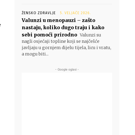
ŽENSKO ZDRAVLJE
5. VELJAČE 2026.
Valunzi u menopauzi – zašto
e
nastaju, koliko dugo traju i kako
sebi pomoći prirodno
Valunzi su
nagli osjećaji topline koji se najčešće
javljaju u gornjem dijelu tijela, licu i vratu,
a mogu biti...
- Google oglasi -