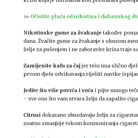
krizu koja je normalna kod prestanka pušenja.
>>
Očistite pluća od nikotina i duhanskog 
Nikotinske gume za žvakanje
također pomaž
dana. Žvačite gume za žvakanje s okusom ment
želje za pušenjem i ne zaboravite kriza traje 
Zamijenite kafu za čaj
jer tein ima slično dje
prvom djelu odvikavanja riješiti navike ispija
Jedite što više povrća i voća
i pijte mnogo tečn
– sve ono što vam stvara želju da zapalite ciga
Citrusi
dokazano obuzdavaju želju za cigaretam
znatno smanjuje tokom konzumiranja cigaret