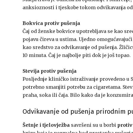
anksioznosti i tjeskobe tokom odvikavanja od
Bokvica protiv pušenja
Čaj od ženske bokvice upotrebljava se kao sre
pojavu čireva u ustima. Ujedno omogućavajući i
kao sredstvo za odvikavanje od pušenja. Žličicu 
10 minuta. Čaj je najbolje piti dok je još topao.
Stevija protiv pušenja
Posljednje kliničko istraživanje provedeno u S
potrebno smanjiti potrebu za cigaretama. Stev
praha, soka ili čaja. Bilo kako da je konzumirat
Odvikavanje od pušenja prirodnim 
Šetnje i tjelovježba
savršeni su u borbi
protiv