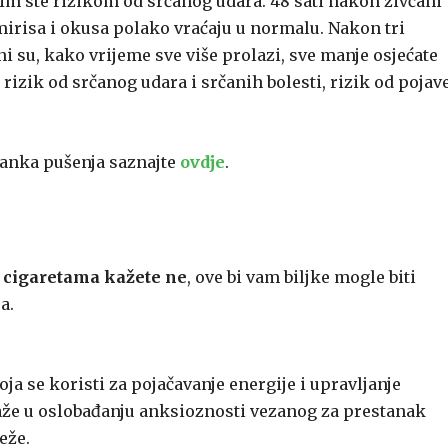
im ste rizikom od srčanog udara. 48 sati nakon živčani
 mirisa i okusa polako vraćaju u normalu. Nakon tri
ni su, kako vrijeme sve više prolazi, sve manje osjećate
rizik od srčanog udara i srčanih bolesti, rizik od pojav
tanka pušenja saznajte
ovdje
.
 cigaretama kažete ne
, ove bi vam biljke mogle biti
a.
ja se koristi za pojačavanje energije i upravljanje
aže u oslobađanju anksioznosti vezanog za prestanak
eže.