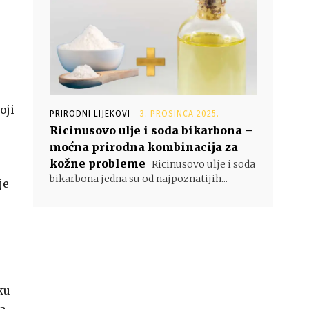
oji
PRIRODNI LIJEKOVI
3. PROSINCA 2025.
Ricinusovo ulje i soda bikarbona –
moćna prirodna kombinacija za
kožne probleme
Ricinusovo ulje i soda
bikarbona jedna su od najpoznatijih...
je
ku