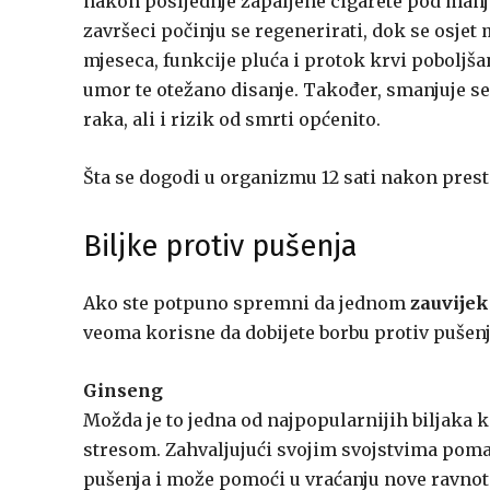
nakon posljednje zapaljene cigarete pod manj
završeci počinju se regenerirati, dok se osjet
mjeseca, funkcije pluća i protok krvi poboljša
umor te otežano disanje. Također, smanjuje se 
raka, ali i rizik od smrti općenito.
Šta se dogodi u organizmu 12 sati nakon pres
Biljke protiv pušenja
Ako ste potpuno spremni da jednom
zauvijek
veoma korisne da dobijete borbu protiv pušenj
Ginseng
Možda je to jedna od najpopularnijih biljaka ko
stresom. Zahvaljujući svojim svojstvima pom
pušenja i može pomoći u vraćanju nove ravnot