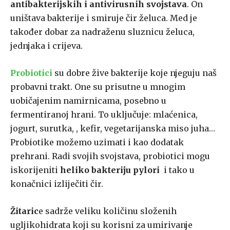
antibakterijskih i antivirusnih svojstava
. On
uništava bakterije i smiruje čir želuca. Med je
također dobar za nadraženu sluznicu želuca,
jednjaka i crijeva.
Probiotici
su dobre žive bakterije koje njeguju naš
probavni trakt. One su prisutne u mnogim
uobičajenim namirnicama, posebno u
fermentiranoj hrani. To uključuje: mlaćenica,
jogurt, surutka, , kefir, vegetarijanska miso juha…
Probiotike možemo uzimati i kao dodatak
prehrani. Radi svojih svojstava, probiotici mogu
iskorijeniti
heliko bakteriju pylori
i tako u
konačnici izliječiti čir.
Žitaric
e sadrže veliku količinu složenih
ugljikohidrata koji su korisni za umirivanje