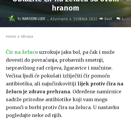
hranom
-
By
NARODNI LIJEK
8449
Ažurirano
4. SVIBNJA 2022.
1
Home
Ishrana
Čir na želucu
uzrokuje jaku bol, pa čak i može
dovesti do povraćanja, probavnih smetnji,
nepravilnog rad crijeva, žgaravice i mučnine.
Većina ljudi će pokušati izliječiti čir pomoću
antibiotika, ali najučinkovitiji
lijek protiv čira na
želucu je zdrava prehrana
. Određene namirnice
sadrže prirodne antibiotike koji vam mogu
pomoći u borbi protiv čira na želuca. U nastavku
pogledajte neke od njih.