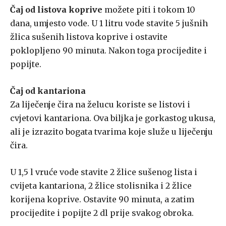
Čaj od listova koprive
možete piti i tokom 10
dana, umjesto vode. U 1 litru vode stavite 5 jušnih
žlica sušenih listova koprive i ostavite
poklopljeno 90 minuta. Nakon toga procijedite i
popijte.
Čaj od kantariona
Za liječenje čira na želucu koriste se listovi i
cvjetovi kantariona. Ova biljka je gorkastog ukusa,
ali je izrazito bogata tvarima koje služe u liječenju
čira.
U 1,5 l vruće vode stavite 2 žlice sušenog lista i
cvijeta kantariona, 2 žlice stolisnika i 2 žlice
korijena koprive. Ostavite 90 minuta, a zatim
procijedite i popijte 2 dl prije svakog obroka.