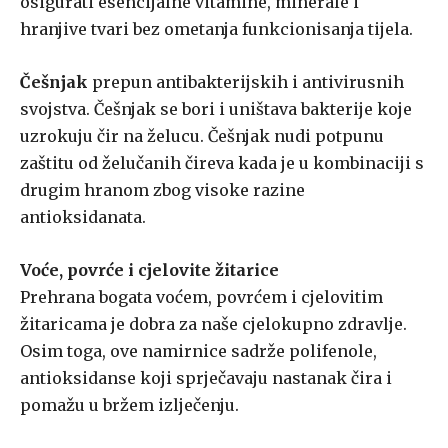
osigurati esencijalne vitamine, minerale i
hranjive tvari bez ometanja funkcionisanja tijela.
Češnjak
prepun antibakterijskih i antivirusnih
svojstva. Češnjak se bori i uništava bakterije koje
uzrokuju čir na želucu. Češnjak nudi potpunu
zaštitu od želučanih čireva kada je u kombinaciji s
drugim hranom zbog visoke razine
antioksidanata.
Voće, povrće i cjelovite žitarice
Prehrana bogata voćem, povrćem i cjelovitim
žitaricama je dobra za naše cjelokupno zdravlje.
Osim toga, ove namirnice sadrže polifenole,
antioksidanse koji sprječavaju nastanak čira i
pomažu u bržem izlječenju.