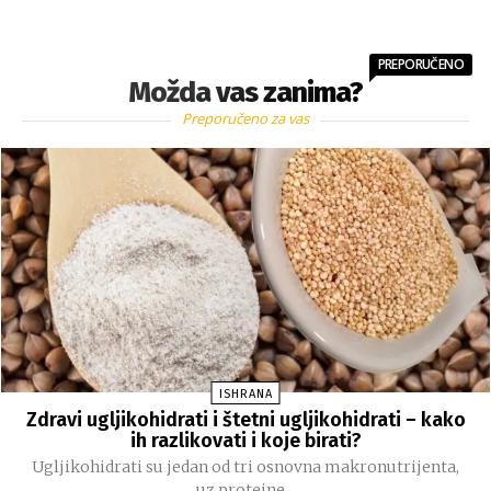
PREPORUČENO
Možda vas zanima?
Preporučeno za vas
ISHRANA
Zdravi ugljikohidrati i štetni ugljikohidrati – kako
ih razlikovati i koje birati?
Ugljikohidrati su jedan od tri osnovna makronutrijenta,
uz proteine...