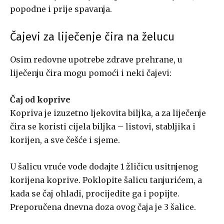
popodne i prije spavanja.
Čajevi za liječenje čira na želucu
Osim redovne upotrebe zdrave prehrane, u
liječenju čira mogu pomoći i neki čajevi:
Čaj od koprive
Kopriva je izuzetno ljekovita biljka, a za liječenje
čira se koristi cijela biljka – listovi, stabljika i
korijen, a sve češće i sjeme.
U šalicu vruće vode dodajte 1 žličicu usitnjenog
korijena koprive. Poklopite šalicu tanjurićem, a
kada se čaj ohladi, procijedite ga i popijte.
Preporučena dnevna doza ovog čaja je 3 šalice.