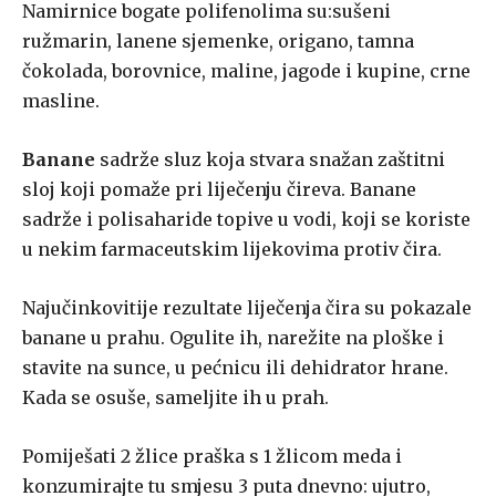
Namirnice bogate polifenolima su:sušeni
ružmarin, lanene sjemenke, origano, tamna
čokolada, borovnice, maline, jagode i kupine, crne
masline.
Banane
sadrže sluz koja stvara snažan zaštitni
sloj koji pomaže pri liječenju čireva. Banane
sadrže i polisaharide topive u vodi, koji se koriste
u nekim farmaceutskim lijekovima protiv čira.
Najučinkovitije rezultate liječenja čira su pokazale
banane u prahu. Ogulite ih, narežite na ploške i
stavite na sunce, u pećnicu ili dehidrator hrane.
Kada se osuše, sameljite ih u prah.
Pomiješati 2 žlice praška s 1 žlicom meda i
konzumirajte tu smjesu 3 puta dnevno: ujutro,