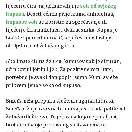
liječenju čira, najučinkovitiji je
sok od svježeg
kupusa
. Desetljećima prije izuma antibiotika,
kupusov sok
se koristio za sprečavanje ili
liječenje čira na želucu i dvanaesniku. Kupus je
također pun vitamina C, koji često nedostaje
oboljelima od želučanog čira.
Ako imate čir na želucu, kupusov sok je siguran,
učinkovit i jeftin lijek. Za pozitivne rezultate,
potrebno je svaki dan popiti samo 50 ml svježe
pripremljenog soka od kupusa.
Smeđa riža
prepuna složenih ugljikohidrata.
Smeđa riža je izvrsna hrana za jesti kada
patite od
želučanih čireva
. To je hrana koja će potaknuti
funkcionisanje probavnog sustava. Ona će