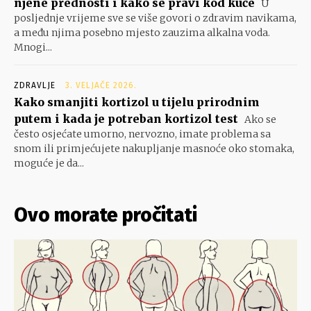
njene prednosti i kako se pravi kod kuće
U
posljednje vrijeme sve se više govori o zdravim navikama,
a među njima posebno mjesto zauzima alkalna voda.
Mnogi...
ZDRAVLJE
3. VELJAČE 2026.
Kako smanjiti kortizol u tijelu prirodnim
putem i kada je potreban kortizol test
Ako se
često osjećate umorno, nervozno, imate problema sa
snom ili primjećujete nakupljanje masnoće oko stomaka,
moguće je da...
Ovo morate pročitati