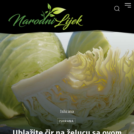
Ishrana
ISHRANA
Ublažite čir na želucu sa ovom