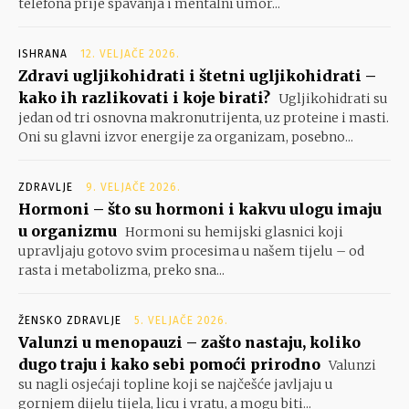
telefona prije spavanja i mentalni umor...
ISHRANA
12. VELJAČE 2026.
Zdravi ugljikohidrati i štetni ugljikohidrati –
kako ih razlikovati i koje birati?
Ugljikohidrati su
jedan od tri osnovna makronutrijenta, uz proteine i masti.
Oni su glavni izvor energije za organizam, posebno...
ZDRAVLJE
9. VELJAČE 2026.
Hormoni – što su hormoni i kakvu ulogu imaju
u organizmu
Hormoni su hemijski glasnici koji
upravljaju gotovo svim procesima u našem tijelu – od
rasta i metabolizma, preko sna...
ŽENSKO ZDRAVLJE
5. VELJAČE 2026.
Valunzi u menopauzi – zašto nastaju, koliko
dugo traju i kako sebi pomoći prirodno
Valunzi
su nagli osjećaji topline koji se najčešće javljaju u
gornjem dijelu tijela, licu i vratu, a mogu biti...