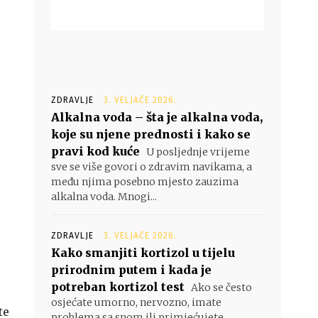
ZDRAVLJE
3. VELJAČE 2026.
Alkalna voda – šta je alkalna voda,
koje su njene prednosti i kako se
pravi kod kuće
U posljednje vrijeme
sve se više govori o zdravim navikama, a
među njima posebno mjesto zauzima
alkalna voda. Mnogi...
ZDRAVLJE
3. VELJAČE 2026.
Kako smanjiti kortizol u tijelu
prirodnim putem i kada je
potreban kortizol test
Ako se često
osjećate umorno, nervozno, imate
te
problema sa snom ili primjećujete