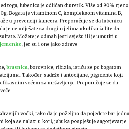
ed toga, lubenica je odličan diuretik. Više od 90% njeno
 100g. Bogata je vitaminom C, kompleksom vitamina B,
e u prevenciji kancera. Preporučuje se da lubenicu
da je ne miješate sa drugim jelima ukoliko želite da
ultate. Možete je odmah jesti svježu ili je umutiti u
sjemenke
, jer su i one jako zdrave.
ne,
brusnica
, borovnice, ribizla, ističu se po bogatom
atrijuma. Također, sadrže i antocijane, pigmente koji
ni efikasnim voćem za mršavljenje. Preporučuje se da
veče.
dravijih voćki, tako da je poželjno da pojedete bar jedn
ni koja se nalazi u kori, jabuka pospješuje sagorjevanje