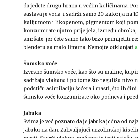
da jedete drugu hranu u većim količinama. Por
sastava je voda, i sadrži samo 20 kalorija na
kalijumom i likopenom, pigmentom koji pomaž
konzumirate ujutro prije jela, između obroka, 
smršate, jer ćete samo tako brzo primijetiti rez
blenderu sa malo limuna. Nemojte otklanjati
Šumsko voće
Izvrsno šumsko voće, kao što su maline, kupi
sadržaju vlakana i po tome što regulišu nivo n
podstiču asimilaciju šećera i masti, što ih či
šumsko voće konzumirate oko podneva i pred
Jabuka
Svima je već poznato da je jabuka jedna od najz
jabuku na dan. Zahvaljujući urzolinskoj kiseli