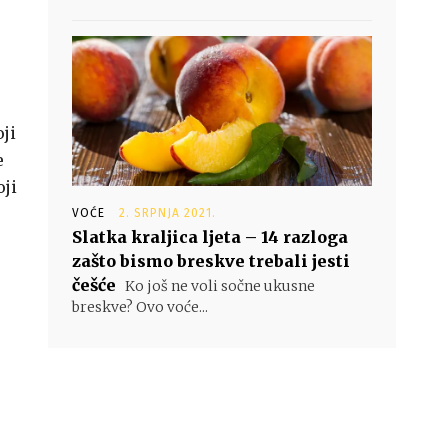
ji
e
oji
VOĆE
2. SRPNJA 2021.
Slatka kraljica ljeta – 14 razloga
zašto bismo breskve trebali jesti
češće
Ko još ne voli sočne ukusne
breskve? Ovo voće...