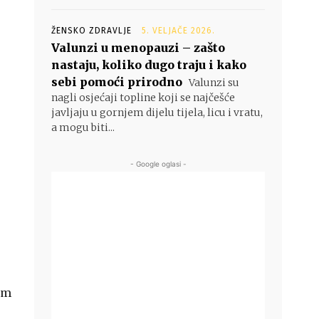
ŽENSKO ZDRAVLJE
5. VELJAČE 2026.
Valunzi u menopauzi – zašto
nastaju, koliko dugo traju i kako
sebi pomoći prirodno
Valunzi su
nagli osjećaji topline koji se najčešće
javljaju u gornjem dijelu tijela, licu i vratu,
a mogu biti...
- Google oglasi -
vam