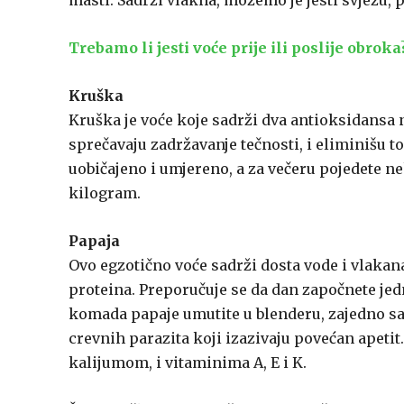
masti. Sadrži vlakna, možemo je jesti svježu,
Trebamo li jesti voće prije ili poslije obroka
Kruška
Kruška je voće koje sadrži dva antioksidansa n
sprečavaju zadržavanje tečnosti, i eliminišu 
uobičajeno i umjereno, a za večeru pojedete nek
kilogram.
Papaja
Ovo egzotično voće sadrži dosta vode i vlakan
proteina. Preporučuje se da dan započnete je
komada papaje umutite u blenderu, zajedno sa 
crevnih parazita koji izazivaju povećan apetit
kalijumom, i vitaminima A, E i K.