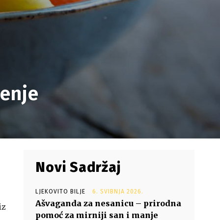
jenje
Novi Sadržaj
u
LJEKOVITO BILJE
6. SVIBNJA 2026.
Ašvaganda za nesanicu – prirodna
iz
pomoć za mirniji san i manje