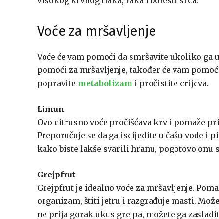
visokog krvnog tlaka, raka i bolesti srca.
Voće za mršavljenje
Voće će vam pomoći da smršavite ukoliko ga u
pomoći za mršavljenje, također će vam pomoći 
popravite
metabolizam
i pročistite crijeva.
Limun
Ovo citrusno voće pročišćava krv i pomaže pr
Preporučuje se da ga iscijedite u čašu vode i p
kako biste lakše svarili hranu, pogotovo onu s
Grejpfrut
Grejpfrut je idealno voće za mršavljenje. Poma
organizam, štiti jetru i razgrađuje masti. Može
ne prija gorak ukus grejpa, možete ga zasladi