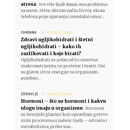
stresa
Sve više ljudi danas ima problema
sa snom. Stres, ubrzan način života, ekran
telefona prije spavanja i mentalni umor...
ISHRANA
12. VELJAČE 2026.
Zdravi ugljikohidrati i štetni
ugljikohidrati – kako ih
razlikovati i koje birati?
Ugljikohidrati su jedan od tri osnovna
makronutrijenta, uz proteine i masti. Oni
su glavni izvor energije za organizam,
posebno...
ZDRAVLJE
9. VELJAČE 2026.
Hormoni – što su hormoni i kakvu
ulogu imaju u organizmu
Hormoni
su hemijski glasnici koji upravljaju gotovo
svim procesima u našem tijelu – od rasta i
metabolizma, preko sna...