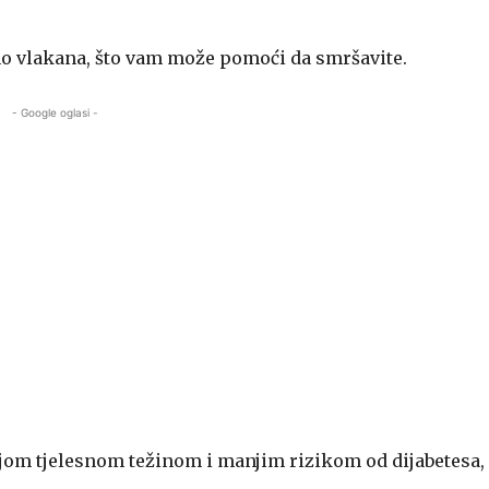
no vlakana, što vam može pomoći da smršavite.
- Google oglasi -
jom tjelesnom težinom i manjim rizikom od dijabetesa,