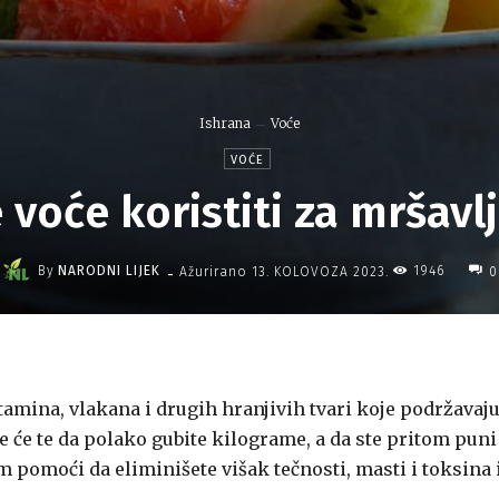
Ishrana
Voće
VOĆE
 voće koristiti za mršavl
-
By
NARODNI LIJEK
1946
Ažurirano
13. KOLOVOZA 2023.
0
tamina, vlakana i drugih hranjivih tvari koje podržavaj
e će te da polako gubite kilograme, a da ste pritom puni
am pomoći da eliminišete višak tečnosti, masti i toksina 