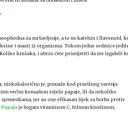
 pečenu ili kuhanu sa dodatkom cimeta.
?
eophodna za mršavljenje, a to su katehin i flavonoid, ko
toksine i masti iz organizma. Tokom jedne sedmice jedit
oliko krušaka, i ubrzo ćete primijetiti da ste izgubili k
a, niskokalorično je, pomaže kod pravilnog varenja
dnim većim komadom svježe papaje, ili da nekoliko
sjemenkama, jer su one efikasan lijek za borbu protiv
.
Papaja
je bogata vitaminom C, folnom kiselinom,