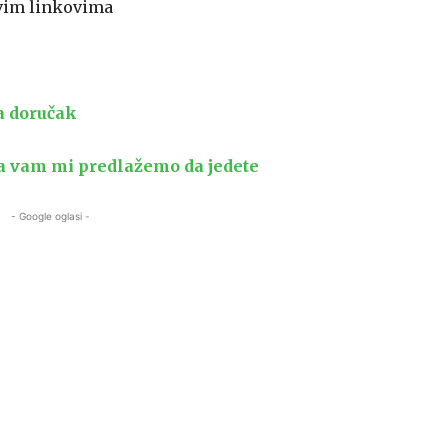
ovim linkovima
za doručak
ta vam mi predlažemo da jedete
- Google oglasi -