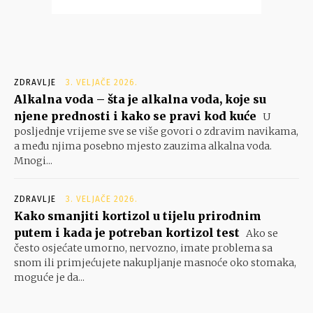
ZDRAVLJE
3. VELJAČE 2026.
Alkalna voda – šta je alkalna voda, koje su
njene prednosti i kako se pravi kod kuće
U
posljednje vrijeme sve se više govori o zdravim navikama,
a među njima posebno mjesto zauzima alkalna voda.
Mnogi...
ZDRAVLJE
3. VELJAČE 2026.
Kako smanjiti kortizol u tijelu prirodnim
putem i kada je potreban kortizol test
Ako se
često osjećate umorno, nervozno, imate problema sa
snom ili primjećujete nakupljanje masnoće oko stomaka,
moguće je da...