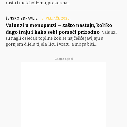
rasta i metabolizma, preko sna...
ŽENSKO ZDRAVLJE
5. VELJAČE 2026.
Valunzi u menopauzi – zašto nastaju, koliko
dugo traju i kako sebi pomoći prirodno
Valunzi
su nagli osjećaji topline koji se najčešće javljaju u
gornjem dijelu tijela, licu i vratu, a mogu biti...
- Google oglasi -