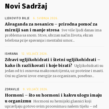
Novi Sadržaj
LJEKOVITO BILJE
6. SVIBNJA 2026.
Ašvaganda za nesanicu – prirodna pomoć za
mirniji san i manje stresa
Sve više ljudi danas ima
problema sa snom. Stres, ubrzan način života, ekran
telefona prije spavanja i mentalni umor...
ISHRANA
12. VELJAČE 2026.
Zdravi ugljikohidrati i štetni ugljikohidrati –
kako ih razlikovati i koje birati?
Ugljikohidrati su
jedan od tri osnovna makronutrijenta, uz proteine i masti.
Oni su glavni izvor energije za organizam, posebno...
ZDRAVLJE
9. VELJAČE 2026.
Hormoni – što su hormoni i kakvu ulogu imaju
u organizmu
Hormoni su hemijski glasnici koji
upravljaju gotovo svim procesima u našem tijelu – od