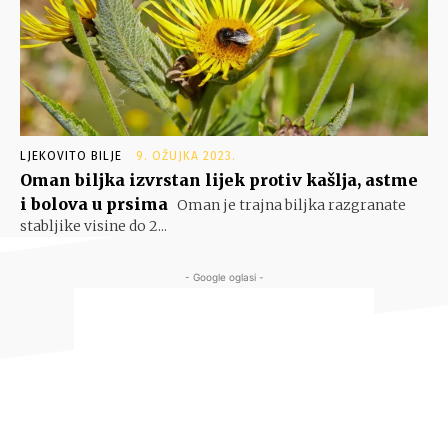
LJEKOVITO BILJE
9. OŽUJKA 2023.
Oman biljka izvrstan lijek protiv kašlja, astme
i bolova u prsima
Oman je trajna biljka razgranate
stabljike visine do 2...
- Google oglasi -