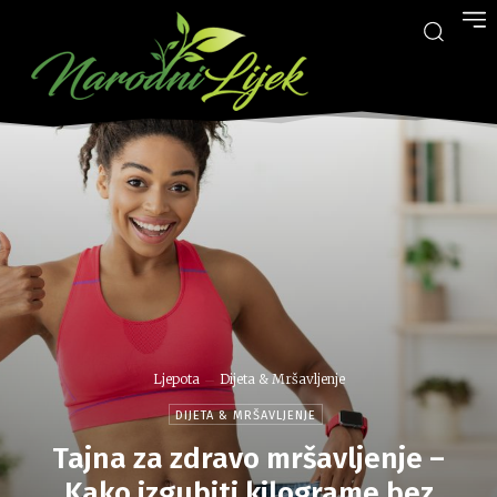
Ljepota
Dijeta & Mršavljenje
DIJETA & MRŠAVLJENJE
Tajna za zdravo mršavljenje –
Kako izgubiti kilograme bez