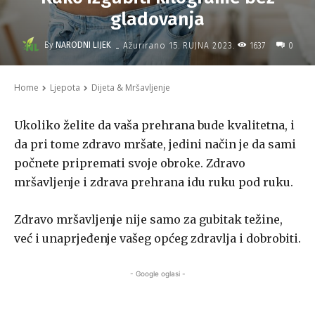
gladovanja
-
By
NARODNI LIJEK
1637
Ažurirano
15. RUJNA 2023.
0
Home
Ljepota
Dijeta & Mršavljenje
Ukoliko želite da vaša prehrana bude kvalitetna, i
da pri tome zdravo mršate, jedini način je da sami
počnete pripremati svoje obroke. Zdravo
mršavljenje i zdrava prehrana idu ruku pod ruku.
Zdravo mršavljenje nije samo za gubitak težine,
već i unaprjeđenje vašeg općeg zdravlja i dobrobiti.
- Google oglasi -