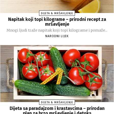
DIJETA & MRŠAVLJENJE
Napitak koji topi kilograme – prirodni recept za
mršavljenje
Mnogi ljudi traže napitak koji topi kilograme i pomaže...
NARODNI LIJEK
DIJETA & MRŠAVLJENJE
Dijeta sa paradajzom i krastavcima – prirodan
plan za brzo mršavljenje i detoks