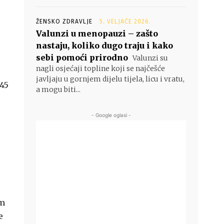
ŽENSKO ZDRAVLJE
5. VELJAČE 2026.
Valunzi u menopauzi – zašto
nastaju, koliko dugo traju i kako
sebi pomoći prirodno
Valunzi su
nagli osjećaji topline koji se najčešće
javljaju u gornjem dijelu tijela, licu i vratu,
 45
a mogu biti...
- Google oglasi -
am
e