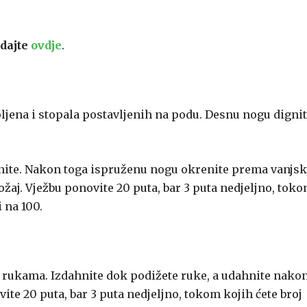
dajte
ovdje
.
oljena i stopala postavljenih na podu. Desnu nogu digni
nite. Nakon toga ispruženu nogu okrenite prema vanjsk
ožaj. Vježbu ponovite 20 puta, bar 3 puta nedjeljno, tok
 na 100.
 ih rukama. Izdahnite dok podižete ruke, a udahnite nako
vite 20 puta, bar 3 puta nedjeljno, tokom kojih ćete broj