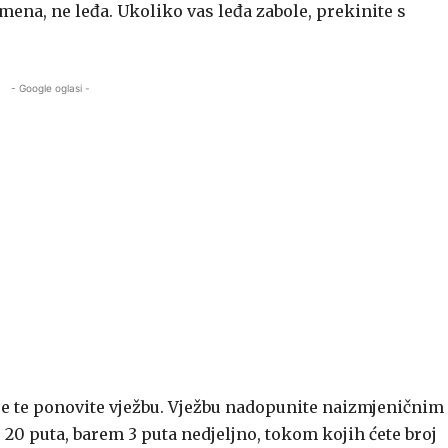
amena, ne leđa. Ukoliko vas leđa zabole, prekinite s
- Google oglasi -
se te ponovite vježbu. Vježbu nadopunite naizmjeničnim
 20 puta, barem 3 puta nedjeljno, tokom kojih ćete broj