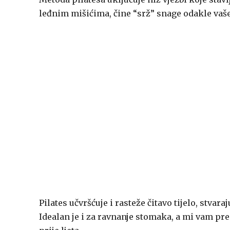
leđnim mišićima, čine “srž” snage odakle vaše t
Pilates učvršćuje i rasteže čitavo tijelo, stva
Idealan je i za ravnanje stomaka, a mi vam pr