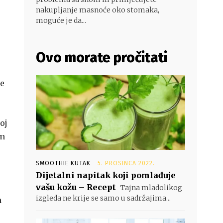
nakupljanje masnoće oko stomaka,
moguće je da...
Ovo morate pročitati
te
oj
om
SMOOTHIE KUTAK
5. PROSINCA 2022.
Dijetalni napitak koji pomlađuje
vašu kožu – Recept
Tajna mladolikog
izgleda ne krije se samo u sadržajima...
n