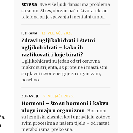
stresa
Sve više ljudi danas ima problema
sa snom. Stres, ubrzan način života, ekran
telefona prije spavanja i mentalni umor...
ISHRANA
12. VELJAČE 2026.
Zdravi ugljikohidrati i štetni
ugljikohidrati – kako ih
razlikovati i koje birati?
Ugljikohidrati su jedan od tri osnovna
makronutrijenta, uz proteine i masti. Oni
su glavni izvor energije za organizam,
posebno...
ZDRAVLJE
9. VELJAČE 2026.
Hormoni – što su hormoni i kakvu
ulogu imaju u organizmu
Hormoni
ča.
su hemijski glasnici koji upravljaju gotovo
svim procesima u našem tijelu – od rasta i
h
metabolizma, preko sna...