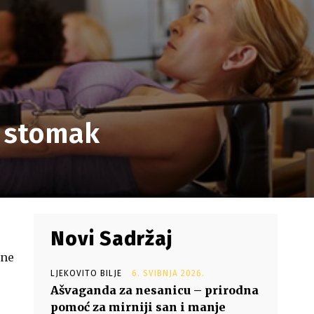
n stomak
Novi Sadržaj
ene
LJEKOVITO BILJE
6. SVIBNJA 2026.
Ašvaganda za nesanicu – prirodna
pomoć za mirniji san i manje