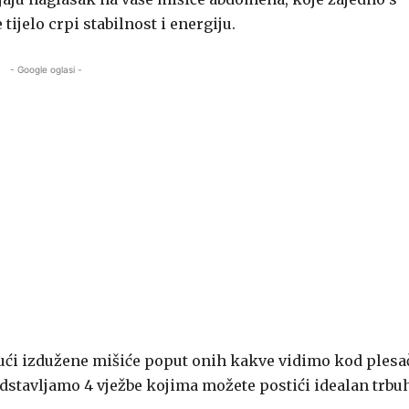
ijelo crpi stabilnost i energiju.
- Google oglasi -
rajući izdužene mišiće poput onih kakve vidimo kod plesa
edstavljamo 4 vježbe kojima možete postići idealan trbu