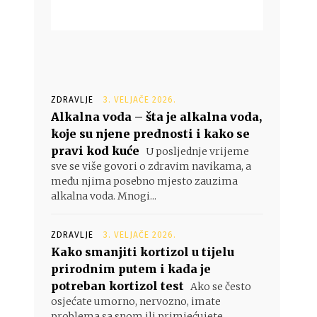
ZDRAVLJE
3. VELJAČE 2026.
Alkalna voda – šta je alkalna voda,
koje su njene prednosti i kako se
pravi kod kuće
U posljednje vrijeme
sve se više govori o zdravim navikama, a
među njima posebno mjesto zauzima
alkalna voda. Mnogi...
ZDRAVLJE
3. VELJAČE 2026.
Kako smanjiti kortizol u tijelu
prirodnim putem i kada je
potreban kortizol test
Ako se često
osjećate umorno, nervozno, imate
problema sa snom ili primjećujete