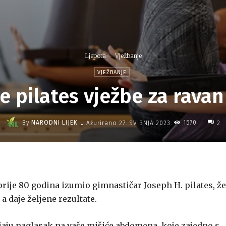
Ljepota
Vježbanje
VJEŽBANJE
 pilates vježbe za rava
-
By
NARODNI LIJEK
1570
Ažurirano
27. SVIBNJA 2023.
2
 prije 80 godina izumio gimnastičar Joseph H. pilates, ž
, a daje željene rezultate.
ljaju naglasak na vaše mišiće abdomena, koje zajedno s