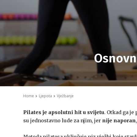
Osnovne
Home
Ljepota
Vježbanje
Pilates je apsolutni hit u svijetu
. Otkad ga je
su jednostavno lude za njim, jer
nije naporan
Metoda pilatesa uključuje niz vježbi koje stav