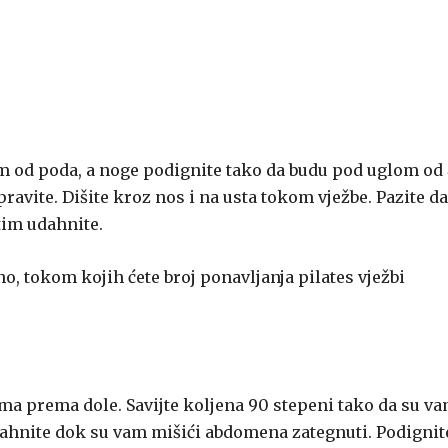
cm od poda, a noge podignite tako da budu pod uglom od
ravite. Dišite kroz nos i na usta tokom vježbe. Pazite da
tim udahnite.
o, tokom kojih ćete broj ponavljanja pilates vježbi
ima prema dole. Savijte koljena 90 stepeni tako da su v
dahnite dok su vam mišići abdomena zategnuti. Podignit