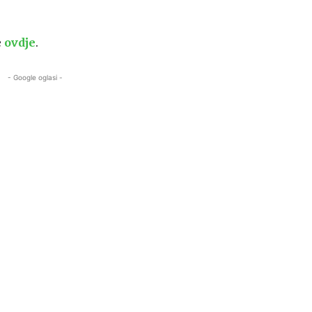
e
ovdje
.
- Google oglasi -